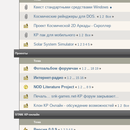
Квест стандартными средствами Windows ●
Космические рейнджеры для DOS.
«
1
2
Все
»
Проект Космической 2D Аркады - Скроллер
КР пак для мобильного
«
1
2
Все
»
Solar System Simulator
«
1
2
3
4
5
»
Проекты
Тема
Фотоальбом форумчан
«
1
2
...
18
19
»
Интернет-радио
«
1
2
...
15
16
»
NOD Literature Project
«
1
2
...
8
9
»
Печаль... snk-games.net-КР форум закрывают...
Клон КР Онлайн - обсуждение возможностей
«
1
2
Все
STAW. КР-онлайн
Тема
Версия 0.0.9
«
1
2
3
4
5
»