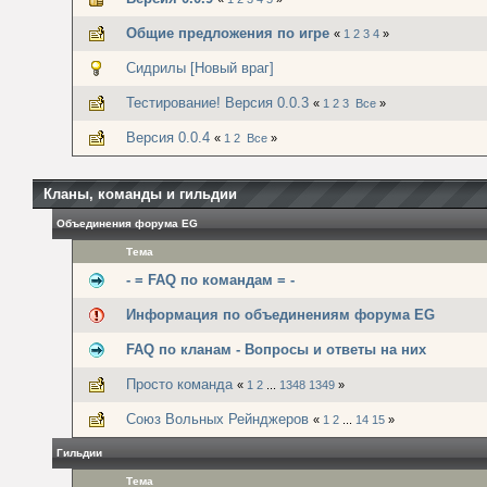
Общие предложения по игре
«
1
2
3
4
»
Сидрилы [Новый враг]
Тестирование! Версия 0.0.3
«
1
2
3
Все
»
Версия 0.0.4
«
1
2
Все
»
Кланы, команды и гильдии
Объединения форума EG
Тема
- = FAQ по командам = -
Информация по объединениям форума EG
FAQ по кланам - Вопросы и ответы на них
Просто команда
«
1
2
...
1348
1349
»
Союз Вольных Рейнджеров
«
1
2
...
14
15
»
Гильдии
Тема