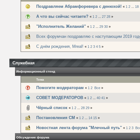
Поздравляем Абрамфоревера с денюхой!
«
1
2
...
18
А что вы сейчас читаете?
«
1
2
...
27
28
»
"Исполнитель Желаний"
«
1
2
...
29
30
»
Всех форумчан поздравляю с наступающим 2019 год
С днём рождения, Mreal!
«
1
2
3
4
5
»
Служебная
Информационный стенд
Тема
Помогите модераторам
«
1
2
Все
»
СОВЕТ МОДЕРАТОРОВ
«
1
2
...
40
41
»
Чёрный список
«
1
2
...
28
29
»
Постановления СМ
«
1
2
...
14
15
»
Новостная лента форума "Млечный путь"
«
1
2
3
Вс
Обсуждение форума