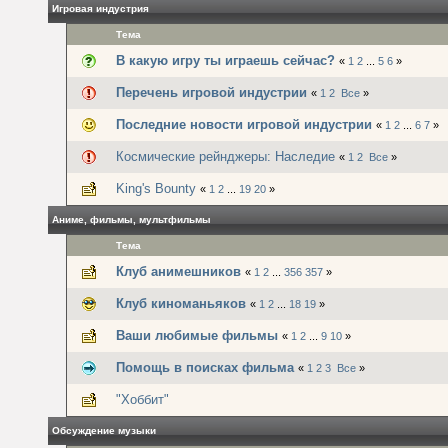
Игровая индустрия
Тема
В какую игру ты играешь сейчас?
«
1
2
...
5
6
»
Перечень игровой индустрии
«
1
2
Все
»
Последние новости игровой индустрии
«
1
2
...
6
7
»
Космические рейнджеры: Наследие
«
1
2
Все
»
King's Bounty
«
1
2
...
19
20
»
Аниме, фильмы, мультфильмы
Тема
Клуб анимешников
«
1
2
...
356
357
»
Клуб киноманьяков
«
1
2
...
18
19
»
Ваши любимые фильмы
«
1
2
...
9
10
»
Помощь в поисках фильма
«
1
2
3
Все
»
"Хоббит"
Обсуждение музыки