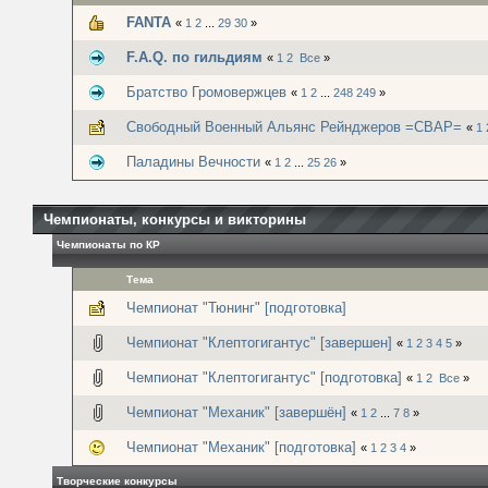
FANTA
«
1
2
...
29
30
»
F.A.Q. по гильдиям
«
1
2
Все
»
Братство Громовержцев
«
1
2
...
248
249
»
Свободный Военный Альянс Рейнджеров =СВАР=
«
1
Паладины Вечности
«
1
2
...
25
26
»
Чемпионаты, конкурсы и викторины
Чемпионаты по КР
Тема
Чемпионат "Тюнинг" [подготовка]
Чемпионат "Клептогигантус" [завершен]
«
1
2
3
4
5
»
Чемпионат "Клептогигантус" [подготовка]
«
1
2
Все
»
Чемпионат "Механик" [завершён]
«
1
2
...
7
8
»
Чемпионат "Механик" [подготовка]
«
1
2
3
4
»
Творческие конкурсы