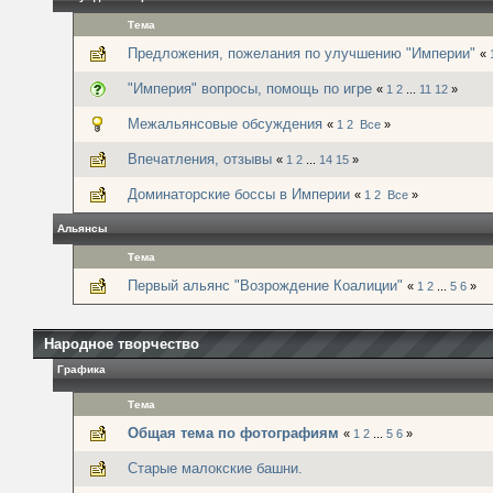
Тема
Предложения, пожелания по улучшению "Империи"
«
"Империя" вопросы, помощь по игре
«
1
2
...
11
12
»
Межальянсовые обсуждения
«
1
2
Все
»
Впечатления, отзывы
«
1
2
...
14
15
»
Доминаторские боссы в Империи
«
1
2
Все
»
Альянсы
Тема
Первый альянс "Возрождение Коалиции"
«
1
2
...
5
6
»
Народное творчество
Графика
Тема
Общая тема по фотографиям
«
1
2
...
5
6
»
Старые малокские башни.