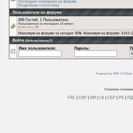
Последние сообщения на форуме.
[Подробная статистика]
Пользователи на форуме
499 Гостей, 1 Пользователь
Пользователи за последние 15 минут:
ʀ ɪ м ʊ я ʊ_JP
Максимум на форуме за сегодня:
576
. Максимум на форуме: 3343 (2
Войти
(Забыли пароль?)
Имя пользователя:
Пароль:
П
Powered by SMF 2.0 Beta
Страница сгенериро
FRC
|
СВР
|
WR
|
LB
|
СБР
|
РБ
|
Р