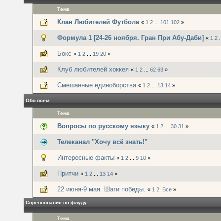
Тема
Клан Любителей Футбола
«
1
2
...
101
102
»
Формула 1 [24-26 ноября. Гран При Абу-Даби]
«
1
2
.
Бокс
«
1
2
...
19
20
»
Клуб любителей хоккея
«
1
2
...
62
63
»
Смешанные единоборства
«
1
2
...
13
14
»
Обо всем
Тема
Вопросы по русскому языку
«
1
2
...
30
31
»
Телеканал "Хочу всё знать!"
Интересные факты
«
1
2
...
9
10
»
Притчи
«
1
2
...
13
14
»
22 июня-9 мая. Шаги победы.
«
1
2
Все
»
Соревнования по флуду
Тема