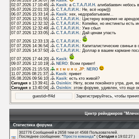
[08.06.2026 19:56:07]
Kasik
:
[02.07.2026 17:10:45]
Kasik
: а
С.Т.А.Л.И.Н.
алибабаевич небось 
[05.07.2026 22:01:33]
С.Т.А.Л.И.Н.
: Не, всё норм)))
[06.07.2026 15:33:14]
Kasik
: хех, недорабатываем...
[07.07.2026 12:31:55]
С.Т.А.Л.И.Н.
: Цистерну вовремя не арендо
[07.07.2026 12:32:32]
С.Т.А.Л.И.Н.
: Копейки, но инстинкты есть и
[07.07.2026 12:32:49]
С.Т.А.Л.И.Н.
: Уже сбыл
[07.07.2026 12:33:05]
С.Т.А.Л.И.Н.
: Дай ценам упасть
[07.07.2026 12:33:13]
С.Т.А.Л.И.Н.
:
[07.07.2026 14:36:54]
С.Т.А.Л.И.Н.
: Капиталистические свиньи в 
[07.07.2026 14:37:50]
С.Т.А.Л.И.Н.
: Доллар в вашем кармане пос
[07.07.2026 17:44:20]
Kasik
:
[09.07.2026 12:10:19]
NERO
: Всем привет!
[10.07.2026 21:15:53]
ʀ ɪ м ʊ я ʊ_JP
:
NERO
[11.07.2026 08:21:37]
Kasik
: привет
[05.08.2026 09:56:10]
Kasik
: есть кто живой?
[
Сегодня
в 13:39:41]
Osinkin
: Нету, всем покойного утра, дня, 
[
Сегодня
в 13:40:04]
Osinkin
: этом форуме, удивлен, что еще о
Центр рейнджеров "Млечн
Статистика форума
302776 Сообщений в 2658 тем от 4568 Пользователей.
Последнее сообщение:
"
Просто команда
"
(
Сегодня
в 19:02:27 )