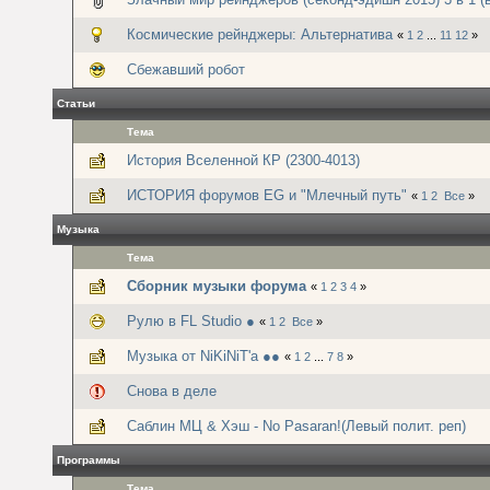
Космические рейнджеры: Альтернатива
«
1
2
...
11
12
»
Сбежавший робот
Статьи
Тема
История Вселенной КР (2300-4013)
ИСТОРИЯ форумов EG и "Млечный путь"
«
1
2
Все
»
Музыка
Тема
Сборник музыки форума
«
1
2
3
4
»
Рулю в FL Studio ●
«
1
2
Все
»
Музыка от NiKiNiT'а ●●
«
1
2
...
7
8
»
Снова в деле
Саблин МЦ & Хэш - No Pasaran!(Левый полит. реп)
Программы
Тема