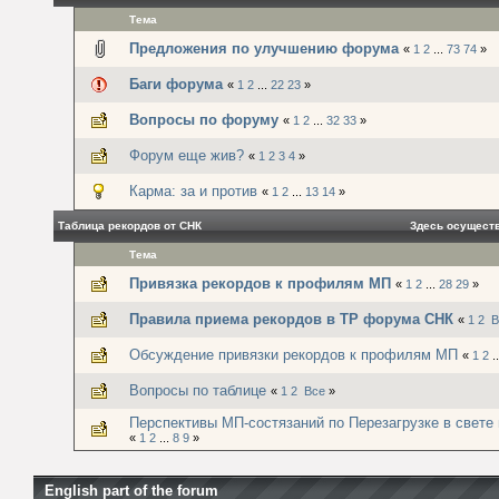
Тема
Предложения по улучшению форума
«
1
2
...
73
74
»
Баги форума
«
1
2
...
22
23
»
Вопросы по форуму
«
1
2
...
32
33
»
Форум еще жив?
«
1
2
3
4
»
Карма: за и против
«
1
2
...
13
14
»
Таблица рекордов от СНК
Здесь осущест
Тема
Привязка рекордов к профилям МП
«
1
2
...
28
29
»
Правила приема рекордов в ТР форума СНК
«
1
2
В
Обсуждение привязки рекордов к профилям МП
«
1
2
.
Вопросы по таблице
«
1
2
Все
»
Перспективы МП-состязаний по Перезагрузке в свете м
«
1
2
...
8
9
»
English part of the forum