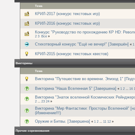
Тема
КРИЛ-2017 (конкурс текстовых игр)
КРИЛ-2016 (конкурс текстовых игр)
Конкурс "Руководство по прохождению КР HD: Револю
2
3
Все
»
Стихотворный конкурс "Ещё не вечер!" [Завершён]
«
1
КРИЛ-2015 (конкурс текстовых квестов)
Викторины
Тема
Викторина "Путешествие во времени. Эпизод 1" [Подг
Викторина "Наша Вселенная 5" [Завершена]
«
1
2
...
16
Викторина "Знаток вселенной Космических Рейнджеро
2
...
23
24
»
Викторина "Мир Фантастики: Просторы Вселенной" [н
(Изменение!!!)
Оружие и Битвы. [Завершена]
«
1
2
...
11
12
»
Прочие соревнования