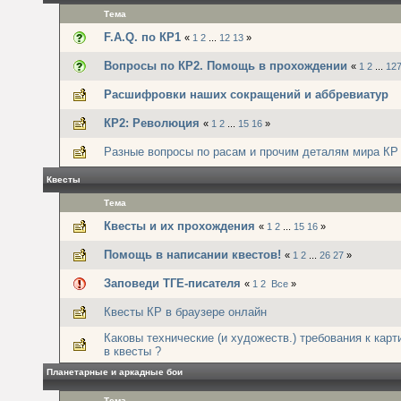
Тема
F.A.Q. по КР1
«
1
2
...
12
13
»
Вопросы по КР2. Помощь в прохождении
«
1
2
...
12
Расшифровки наших сокращений и аббревиатур
КР2: Революция
«
1
2
...
15
16
»
Разные вопросы по расам и прочим деталям мира КР
Квесты
Тема
Квесты и их прохождения
«
1
2
...
15
16
»
Помощь в написании квестов!
«
1
2
...
26
27
»
Заповеди ТГЕ-писателя
«
1
2
Все
»
Квесты КР в браузере онлайн
Каковы технические (и художеств.) требования к кар
в квесты ?
Планетарные и аркадные бои
Тема