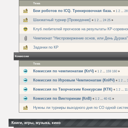
Тема
Бои роботов по ICQ. Тренировочная база.
«
1
2
...
28
Шахматный турнир [Проведение]
«
1
2
...
24
25
»
Клуб любителей прогнозов на результаты КР-соревно
Чемпионат "Ниспровержение основ, или День Дурака"
Задачки по КР
Комиссии
Тема
Комиссия по чемпионатам (КпЧ)
«
1
2
...
159
160
»
Комиссия по Игровым Чемпионатам (КпИЧ)
«
1
2
...
Комиссия по Творческим Конкурсам (КТК)
«
1
2
...
11
Комиссия по Викторинам (КпВ)
«
1
2
...
40
41
»
Нужны ли турниры выходного дня по СО одной систе
Книги, игры, музыка, кино