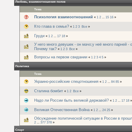
Любовь, взаимоотношения полов
Тема
Психология взаимоотношений
«
1
2
...
15
16
»
Кто глава в семье?
«
1
2
3
Все
»
Груди
«
1
2
...
17
18
»
У него много девушек - он мачо;у неё много парней - 
Почему так?
«
1
2
3
Все
»
Вопросы на первом свидании
«
1
2
3
4
5
»
Политика
Тема
Украино-российские спецотношения
«
1
2
...
84
85
»
Сталина бомбит
«
1
2
Все
»
Надо ли России быть великой державой?
«
1
2
...
17
18
»
Великая Отечественная Война
«
1
2
...
24
25
»
Обсуждение политической ситуации в России в прош
2
...
377
378
»
Спорт