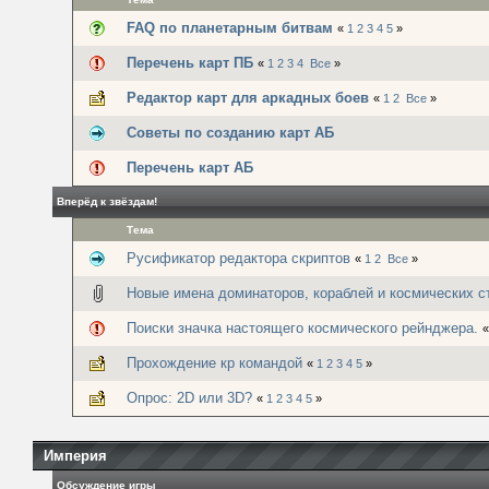
FAQ по планетарным битвам
«
1
2
3
4
5
»
Перечень карт ПБ
«
1
2
3
4
Все
»
Редактор карт для аркадных боев
«
1
2
Все
»
Советы по созданию карт АБ
Перечень карт АБ
Вперёд к звёздам!
Тема
Русификатор редактора скриптов
«
1
2
Все
»
Новые имена доминаторов, кораблей и космических с
Поиски значка настоящего космического рейнджера.
Прохождение кр командой
«
1
2
3
4
5
»
Опрос: 2D или 3D?
«
1
2
3
4
5
»
Империя
Обсуждение игры