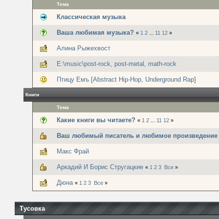
Тема
Классическая музыка
Ваша любимая музыка?
«
1
2
...
11
12
»
Алина Рыжехвост
E:\music\post-rock, post-metal, math-rock
Птицу Емъ [Abstract Hip-Hop, Underground Rap]
Книги
Тема
Какие книги вы читаете?
«
1
2
...
11
12
»
Ваш любимый писатель и любимое произведение
Макс Фрай
Аркадий И Борис Стругацкие
«
1
2
3
Все
»
Дюна
«
1
2
3
Все
»
Тусовка