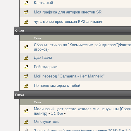
Клетчатый.
Моя графика для авторов квестов SR
чуть менее простенькая КР2 анимация
Стихи
Тема
Сборник стихов по "Космическим рейнджерам"(Фанта
игроков)
Дар Гаала
Рейнждерики
Мой перевод "Garmarna - Herr Mannelig"
По полю мы идем с тобой
Проза
Тема
Малиновый цвет всегда казался мне ненужным [Сбор
палитр]
«
1
2
Все
»
Огнетушитель
Злачный мир рейнджеров (секонд-эдишн 2015) 3 в 1 