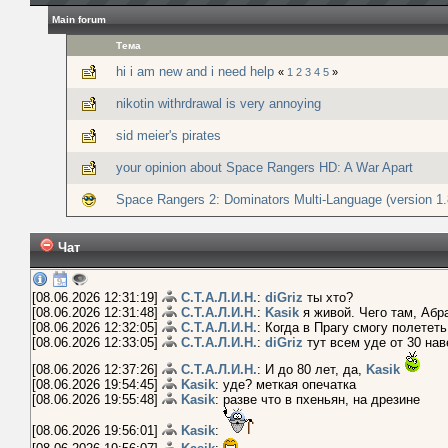
Main forum
Тема
hi i am new and i need help
«
1
2
3
4
5
»
nikotin withrdrawal is very annoying
sid meier's pirates
your opinion about Space Rangers HD: A War Apart
Space Rangers 2: Dominators Multi-Language (version 1.
Чат
[08.06.2026 12:31:19]
С.Т.А.Л.И.Н.
:
diGriz
ты хто?
[08.06.2026 12:31:48]
С.Т.А.Л.И.Н.
:
Kasik
я живой. Чего там, Абр
[08.06.2026 12:32:05]
С.Т.А.Л.И.Н.
: Когда в Прагу смогу полетет
[08.06.2026 12:33:05]
С.Т.А.Л.И.Н.
:
diGriz
тут всем уде от 30 нав
[08.06.2026 12:37:26]
С.Т.А.Л.И.Н.
: И до 80 лет, да,
Kasik
[08.06.2026 19:54:45]
Kasik
: уде? меткая опечатка
[08.06.2026 19:55:48]
Kasik
: разве что в пхеньян, на дрезине
[08.06.2026 19:56:01]
Kasik
: