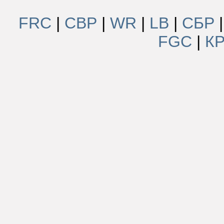
FRC
|
СВР
|
WR
|
LB
|
СБР
FGC
|
К