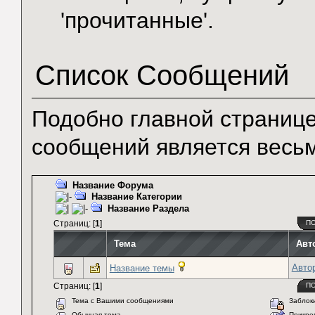
'прочитанные'.
Список Сообщений
Подобно главной странице
сообщений является весь
Название Форума
Название Категории
Название Раздела
Страниц: [
1
]
П
Тема
Авт
Авто
Название темы
Страниц: [
1
]
П
Тема с Вашими сообщениями
Заблоки
Обычная тема
Прикреп