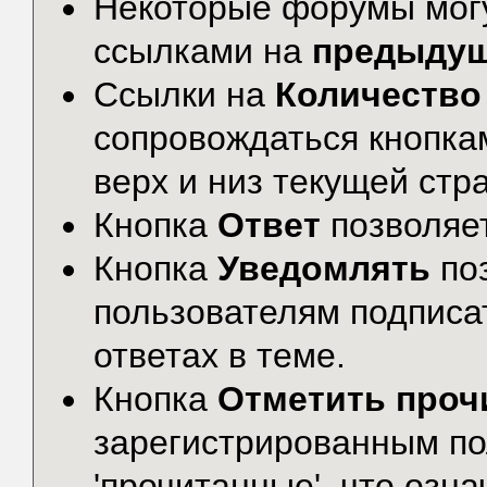
Некоторые форумы могу
ссылками на
предыду
Ссылки на
Количество
сопровождаться кнопк
верх и низ текущей стр
Кнопка
Ответ
позволяе
Кнопка
Уведомлять
по
пользователям подписа
ответах в теме.
Кнопка
Отметить проч
зарегистрированным по
'прочитанные', что озна