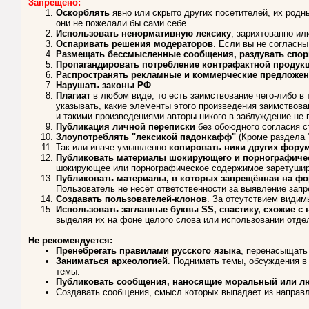
Запрещено:
Оскорблять
явно или скрыто других посетителей, их родны
они не пожелали бы сами себе.
Использовать ненормативную лексику
, зарихтованно ил
Оспаривать решения модераторов
. Если вы не согласн
Размещать бессмысленные сообщения, раздувать спо
Пропагандировать потребление контрафактной продук
Распространять рекламные и коммерческие предложен
Нарушать законы РФ
.
Плагиат
в любом виде, то есть заимствование чего-либо в
указывать, какие элементы этого произведения заимствован
и такими произведениями авторы никого в заблуждение не
Публикация личной переписки
без обоюдного согласия с
Злоупотреблять "лексикой падонкафф"
(Кроме раздела 
Так или иначе умышленно
копировать ники других фору
Публиковать материалы шокирующего и порнографичес
шокирующее или порнографическое содержимое заретуширо
Публиковать материалы, в которых запрещённая на фо
Пользователь не несёт ответственности за выявление зап
Создавать пользователей-клонов
. За отсутствием видим
Использовать заглавные буквы SS, свастику, схожие 
выделяя их на фоне целого слова или использовании отде
Не рекомендуется:
Пренебрегать правилами русского языка
, перенасыщать
Заниматься археологией
. Поднимать темы, обсуждения в
темы.
Публиковать сообщения, наносящие моральный или л
Создавать сообщения, смысл которых выпадает из направл