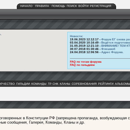
НАЧАЛО
ПРАВИЛА
ПОМОЩЬ
ПОИСК
ВОЙТИ
РЕГИСТРАЦИЯ
ь
.
Новости
:
19.06.2023 12:12:17 -
Форум ЕГ снова ра
03.04.2020 10:16:49 -
Ведётся подготовк
31.05.2019 12:21:10 -
ВНИМАНИЕ! ТЕМ К
30.07.2018 01:30:46 -
Флешмоб
24.04.2018 12:06:56 -
Адрес Форума.
FAQ по тегам форума
FAQ по гильдиям
ОРЧЕСТВО
ГИЛЬДИИ
КОМАНДЫ
ТР СНК
КЛАНЫ
СОРЕВНОВАНИЯ
РЕЙТИНГИ
АЛЬБОМ
оговоренных в Конституции РФ (запрещена пропаганда, возбуждающая с
ные сообщения, Галерея, Команды, Кланы и др.