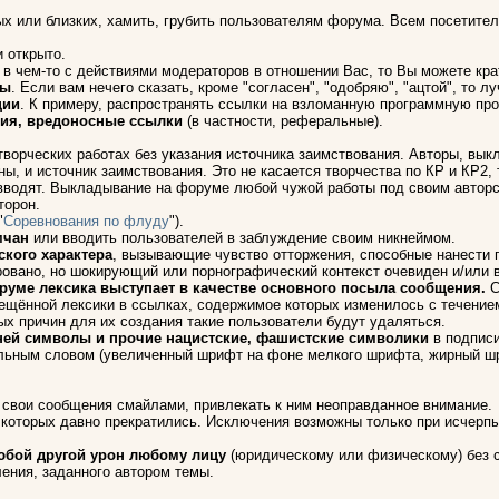
х или близких, хамить, грубить пользователям форума. Всем посетителя
и открыто.
ы в чем-то с действиями модераторов в отношении Вас, то Вы можете кр
ры
. Если вам нечего сказать, кроме "согласен", "одобряю", "ацтой", то 
ции
. К примеру, распространять ссылки на взломанную программную пр
ия, вредоносные ссылки
(в частности, реферальные).
 творческих работах без указания источника заимствования. Авторы, в
ы, и источник заимствования. Это не касается творчества по КР и КР2,
 вводят. Выкладывание на форуме любой чужой работы под своим авторс
торон.
"
Соревнования по флуду
").
мчан
или вводить пользователей в заблуждение своим никнеймом.
кого характера
, вызывающие чувство отторжения, способные нанести 
вано, но шокирующий или порнографический контекст очевиден и/или 
руме лексика выступает в качестве основного посыла сообщения.
С
рещённой лексики в ссылках, содержимое которых изменилось с течение
ых причин для их создания такие пользователи будут удаляться.
с ней символы и прочие нацистские, фашистские символики
в подписи
льным словом (увеличенный шрифт на фоне мелкого шрифта, жирный шри
 свои сообщения смайлами, привлекать к ним неоправданное внимание.
 которых давно прекратились. Исключения возможны только при исчерпы
юбой другой урон любому лицу
(юридическому или физическому) без с
ения, заданного автором темы.