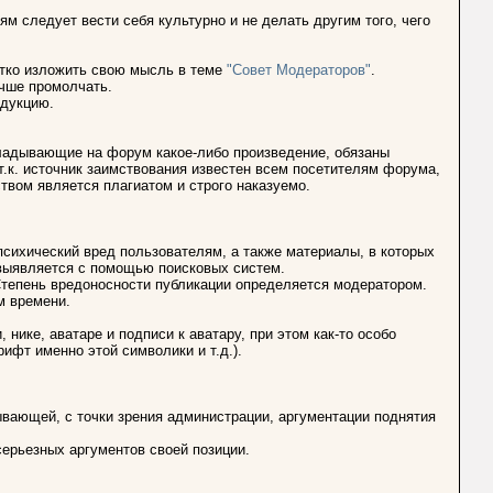
м следует вести себя культурно и не делать другим того, чего
атко изложить свою мысль в теме
"Совет Модераторов"
.
лучше промолчать.
одукцию.
ыкладывающие на форум какое-либо произведение, обязаны
 т.к. источник заимствования известен всем посетителям форума,
твом является плагиатом и строго наказуемо.
психический вред пользователям, а также материалы, в которых
выявляется с помощью поисковых систем.
тепень вредоносности публикации определяется модератором.
м времени.
, нике, аватаре и подписи к аватару, при этом как-то особо
фт именно этой символики и т.д.).
вающей, с точки зрения администрации, аргументации поднятия
ерьезных аргументов своей позиции.