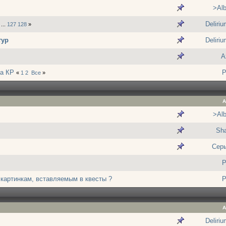
>Alb
Deliri
...
127
128
»
тур
Deliri
A
ра КР
P
«
1
2
Все
»
А
>Alb
Sh
Сер
P
 картинкам, вставляемым в квесты ?
P
А
Deliri