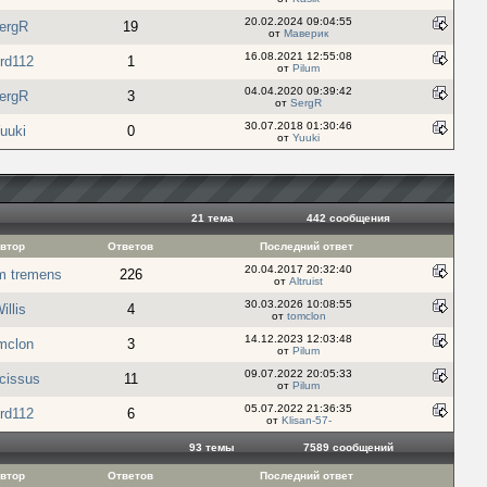
20.02.2024 09:04:55
ergR
19
от
Маверик
16.08.2021 12:55:08
ird112
1
от
Pilum
04.04.2020 09:39:42
ergR
3
от
SergR
30.07.2018 01:30:46
uuki
0
от
Yuuki
21 тема
442 cообщения
втор
Ответов
Последний ответ
20.04.2017 20:32:40
um tremens
226
от
Altruist
30.03.2026 10:08:55
illis
4
от
tomclon
14.12.2023 12:03:48
mclon
3
от
Pilum
09.07.2022 20:05:33
cissus
11
от
Pilum
05.07.2022 21:36:35
ird112
6
от
Klisan-57-
93 темы
7589 cообщений
втор
Ответов
Последний ответ