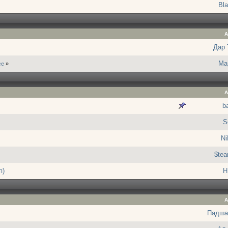
Bla
А
Дар
Ма
се
»
А
ba
S
Ni
$te
п)
H
А
Падша