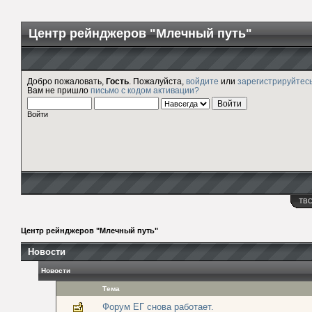
Центр рейнджеров "Млечный путь"
Добро пожаловать,
Гость
. Пожалуйста,
войдите
или
зарегистрируйтес
Вам не пришло
письмо с кодом активации?
Войти
ТВ
Центр рейнджеров "Млечный путь"
Новости
Новости
Тема
Форум ЕГ снова работает.