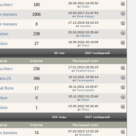
28.06.2021 04:05:50
a Ater<
180
от
Keller
15.03.2017 21:47:53
um tremens
1906
от
Инка Амару
17.12.2016 04:24:10
um tremens
8
от
tomclon
25.03.2016 20:35:40
xiton
238
от
Nikolas
18.06.2024 20:19:09
ilum
27
от
Pilum
65 тем
1667 cообщений
втор
Ответов
Последний ответ
17.01.2015 05:56:25
a Ater<
236
от
Ковбой Билл
10.12.2011 10:50:14
atovJS
396
от
Facenapalm
29.11.2011 14:29:47
ый Волк
17
от
Facenapalm
20.11.2022 01:15:40
ilum
0
от
Pilum
15.05.2022 00:34:40
ilum
1
от
Pilum
102 темы
1627 cообщений
втор
Ответов
Последний ответ
07.03.2013 12:52:28
um tremens
74
от
Romshot