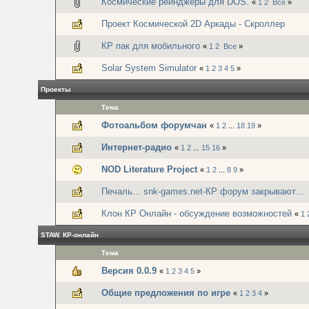
Космические рейнджеры для DOS.
«
1
2
Все
»
Проект Космической 2D Аркады - Скроллер
КР пак для мобильного
«
1
2
Все
»
Solar System Simulator
«
1
2
3
4
5
»
Проекты
Тема
Фотоальбом форумчан
«
1
2
...
18
19
»
Интернет-радио
«
1
2
...
15
16
»
NOD Literature Project
«
1
2
...
8
9
»
Печаль... snk-games.net-КР форум закрывают...
Клон КР Онлайн - обсуждение возможностей
«
1
STAW. КР-онлайн
Тема
Версия 0.0.9
«
1
2
3
4
5
»
Общие предложения по игре
«
1
2
3
4
»