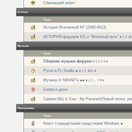
Сбежавший робот
Статьи
Тема
История Вселенной КР (2300-4013)
ИСТОРИЯ форумов EG и "Млечный путь"
«
1
2
В
Музыка
Тема
Сборник музыки форума
«
1
2
3
4
»
Рулю в FL Studio ●
«
1
2
Все
»
Музыка от NiKiNiT'а ●●
«
1
2
...
7
8
»
Снова в деле
Саблин МЦ & Хэш - No Pasaran!(Левый полит. ре
Программы
Тема
Квест стандартными средствами Windows ●