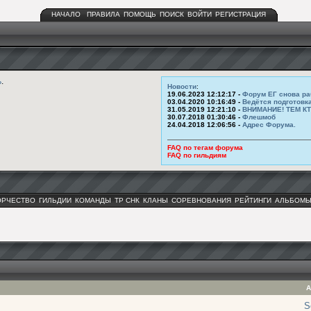
НАЧАЛО
ПРАВИЛА
ПОМОЩЬ
ПОИСК
ВОЙТИ
РЕГИСТРАЦИЯ
ь
.
Новости
:
19.06.2023 12:12:17 -
Форум ЕГ снова ра
03.04.2020 10:16:49 -
Ведётся подготовк
31.05.2019 12:21:10 -
ВНИМАНИЕ! ТЕМ К
30.07.2018 01:30:46 -
Флешмоб
24.04.2018 12:06:56 -
Адрес Форума.
FAQ по тегам форума
FAQ по гильдиям
ОРЧЕСТВО
ГИЛЬДИИ
КОМАНДЫ
ТР СНК
КЛАНЫ
СОРЕВНОВАНИЯ
РЕЙТИНГИ
АЛЬБОМ
А
S