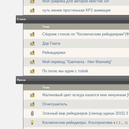
Моя графика для авторов квестов SR
чуть менее простенькая КР2 анимация
Стихи
Тема
Сборник стихов по "Космическим рейнджерам"(Ф
Дар Гаала
Рейнждерики
Мой перевод "Garmarna - Herr Mannelig"
По полю мы идем с тобой
Проза
Тема
Малиновый цвет всегда казался мне ненужным [
Огнетушитель
Злачный мир рейнджеров (секонд-эдишн 2015) 3 
Космические рейнджеры: Альтернатива
«
1
2
...
11