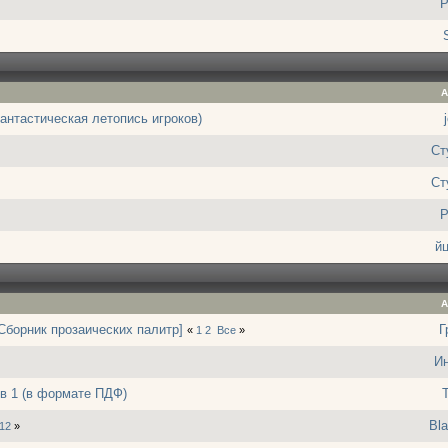
P
А
антастическая летопись игроков)
Ст
Ст
P
й
А
Сборник прозаических палитр]
Г
«
1
2
Все
»
И
в 1 (в формате ПДФ)
Bla
12
»