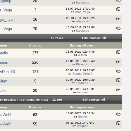
адябер
20
от
Narcissus
18.07.2013 17:09:40
s_Vega
3
от
Wins_Vega
23.10.2011 15:12:25
er_Ilya
16
от
Марсель
10.09.2011 15:08:06
s_Vega
70
от
Narcissus
53 темы
4100 cообщений
втор
Ответов
Последний ответ
28.06.2022 02:44:46
tollo
277
от
X-Men
17.01.2013 15:32:43
anom
226
от
Blaseroid
16.02.2012 19:18:07
rDimidr0
121
от
RangerDimidr0
30.04.2022 19:49:39
ilum
5
от
Klisan-57-
23.05.2018 14:16:31
Тайр
20
от
tomclon
ка проекта и тестирование игры
12 тем
630 cообщений
втор
Ответов
Последний ответ
11.03.2020 15:51:34
okWeR
63
от
Sergie
06.11.2011 14:07:40
okWeR
55
от
ivanproff