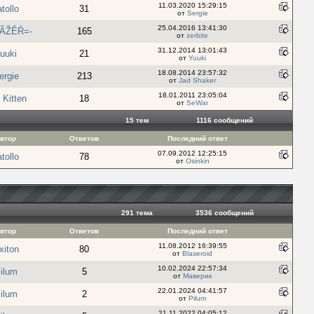
11.03.2020 15:29:15
tollo
31
от
Sergie
25.04.2016 13:41:30
ḼÃŽÊŔ=-
165
от
zerbite
31.12.2014 13:01:43
uuki
21
от
Yuuki
18.08.2014 23:57:32
ergie
213
от
Jad Shaker
18.01.2011 23:05:04
 Kitten
18
от
SeWar
15 тем
1116 cообщений
втор
Ответов
Последний ответ
07.09.2012 12:25:15
tollo
78
от
Osinkin
291 тема
3536 cообщений
втор
Ответов
Последний ответ
11.08.2012 16:39:55
xiton
80
от
Blaseroid
10.02.2024 22:57:34
ilum
5
от
Маверик
22.01.2024 04:41:57
ilum
2
от
Pilum
21.11.2022 04:05:12