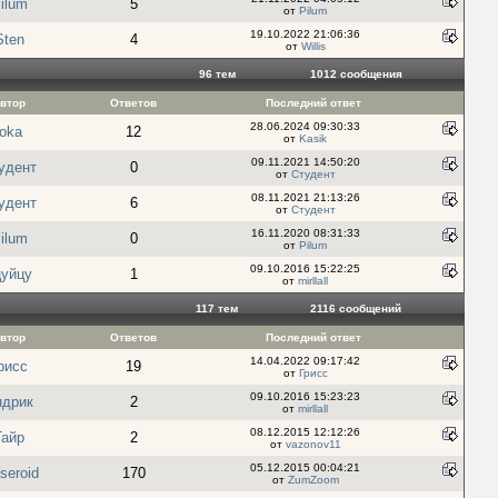
ilum
5
от
Pilum
19.10.2022 21:06:36
Sten
4
от
Willis
96 тем
1012 cообщения
втор
Ответов
Последний ответ
28.06.2024 09:30:33
joka
12
от
Kasik
09.11.2021 14:50:20
удент
0
от
Студент
08.11.2021 21:13:26
удент
6
от
Студент
16.11.2020 08:31:33
ilum
0
от
Pilum
09.10.2016 15:22:25
цуйцу
1
от
mirllall
117 тем
2116 cообщений
втор
Ответов
Последний ответ
14.04.2022 09:17:42
рисс
19
от
Грисс
09.10.2016 15:23:23
ндрик
2
от
mirllall
08.12.2015 12:12:26
Тайр
2
от
vazonov11
05.12.2015 00:04:21
seroid
170
от
ZumZoom