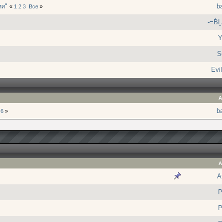
ии"
ba
«
1
2
3
Все
»
-=Ḃ
Y
S
Evil
А
ba
6
»
А
A
P
P