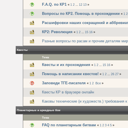
F.A.Q. по КР1
«
1
2
...
12
13
»
Вопросы по КР2. Помощь в прохождении
«
1
2
Расшифровки наших сокращений и аббревиа
КР2: Революция
«
1
2
...
15
16
»
Разные вопросы по расам и прочим деталям ми
Квесты
Тема
Квесты и их прохождения
«
1
2
...
15
16
»
Помощь в написании квестов!
«
1
2
...
26
27
»
Заповеди ТГЕ-писателя
«
1
2
Все
»
Квесты КР в браузере онлайн
Каковы технические (и художеств.) требования к
Планетарные и аркадные бои
Тема
FAQ по планетарным битвам
«
1
2
3
4
5
»