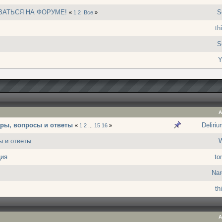
ВАТЬСЯ НА ФОРУМЕ!
S
«
1
2
Все
»
th
S
Y
А
гры, вопросы и ответы
Deliri
«
1
2
...
15
16
»
ы и ответы
W
ция
to
Nar
th
А