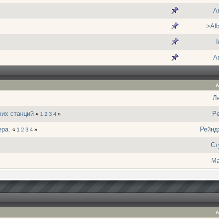
A
>Alb
I
A
А
Л
ких станций
P
«
1
2
3
4
»
ера.
Рейнд
«
1
2
3
4
»
Ст
Ma
А