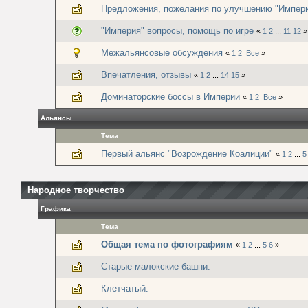
Предложения, пожелания по улучшению "Импер
"Империя" вопросы, помощь по игре
«
1
2
...
11
12
»
Межальянсовые обсуждения
«
1
2
Все
»
Впечатления, отзывы
«
1
2
...
14
15
»
Доминаторские боссы в Империи
«
1
2
Все
»
Альянсы
Тема
Первый альянс "Возрождение Коалиции"
«
1
2
...
5
Народное творчество
Графика
Тема
Общая тема по фотографиям
«
1
2
...
5
6
»
Старые малокские башни.
Клетчатый.