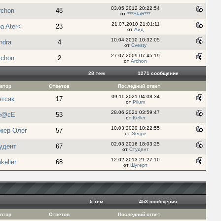
03.05.2012 20:22:54
rchon
48
от
***StaR***
21.07.2010 21:01:11
a Ater<
23
от
Аид
10.04.2010 10:32:05
ndra
4
от
Cvesty
27.07.2009 07:45:19
rchon
2
от
Archon
28 тем
1271 cообщение
втор
Ответов
Последний ответ
09.11.2021 04:08:34
етсак
17
от
Pilum
28.06.2021 03:59:47
e@cE
53
от
Keller
10.03.2020 10:22:55
жер Олег
57
от
Sergie
02.03.2016 18:03:25
удент
67
от
Студент
12.02.2013 21:27:10
keller
68
от
Шугерт
5 тем
453 cообщения
втор
Ответов
Последний ответ