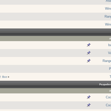
Аб
Win
Rang
Win
А
ba
V
Range
P
2
Все
»
Разработ
А
Co
Co