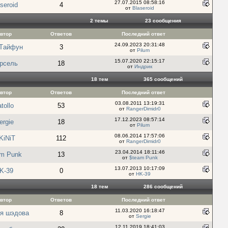
27.07.2015 08:58:16
seroid
4
от
Blaseroid
2 темы
23 cообщения
втор
Ответов
Последний ответ
24.09.2023 20:31:48
 Tайфун
3
от
Pilum
15.07.2020 22:15:17
рсель
18
от
Индрик
18 тем
365 cообщений
втор
Ответов
Последний ответ
03.08.2011 13:19:31
tollo
53
от
RangerDimidr0
17.12.2023 08:57:14
ergie
18
от
Pilum
08.06.2014 17:57:06
KiNiT
112
от
RangerDimidr0
23.04.2014 18:11:46
am Punk
13
от
$team Punk
13.07.2013 10:17:09
K-39
0
от
HK-39
18 тем
286 cообщений
втор
Ответов
Последний ответ
11.03.2020 16:18:47
я шэдова
8
от
Sergie
12.11.2019 18:41:03