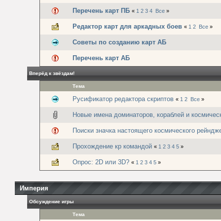
Перечень карт ПБ
«
1
2
3
4
Все
»
Редактор карт для аркадных боев
«
1
2
Все
»
Советы по созданию карт АБ
Перечень карт АБ
Вперёд к звёздам!
Тема
Русификатор редактора скриптов
«
1
2
Все
»
Новые имена доминаторов, кораблей и космичес
Поиски значка настоящего космического рейндж
Прохождение кр командой
«
1
2
3
4
5
»
Опрос: 2D или 3D?
«
1
2
3
4
5
»
Империя
Обсуждение игры
Тема