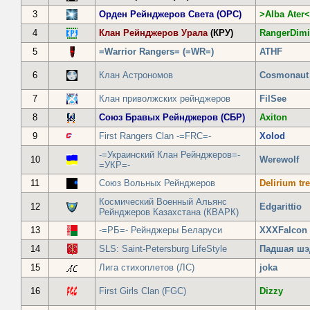
3
Орден Рейнджеров Света (ОРС)
>Alba Ater<
4
Клан Рейнджеров Урала
(КРУ)
RangerDimi
5
=Warrior Rangers= (=WR=)
ATHF
6
Клан Астрономов
Cosmonaut
7
Клан приволжских рейнджеров
FilSee
8
Союз Бравых Рейнджеров (СБР)
Axiton
9
First Rangers Clan -=FRC=-
Xolod
-=Украинский Клан Рейнджеров=-
10
Werewolf
=УКР=-
11
Союз Вольных Рейнджеров
Delirium t
Космический Военный Альянс
12
Edgarittio
Рейнджеров Казахстана (КВАРК)
13
-=РБ=- Рейнджеры Беларуси
XХXFalcon
14
SLS: Saint-Petersburg LifeStyle
Падшая шэ
15
Лига стихоплетов (ЛС)
joka
16
First Girls Clan (FGC)
Dizzy