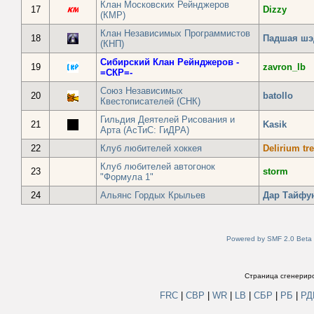
Клан Московских Рейнджеров
17
Dizzy
(КМР)
Клан Независимых Программистов
18
Падшая шэ
(КНП)
Сибирский Клан Рейнджеров -
19
zavron_lb
=СКР=-
Союз Независимых
20
batollo
Квестописателей (СНК)
Гильдия Деятелей Рисования и
21
Kasik
Арта (АсТиС: ГиДРА)
22
Клуб любителей хоккея
Delirium t
Клуб любителей автогонок
23
storm
"Формула 1"
24
Альянс Гордых Крыльев
Дар Tайфу
Powered by SMF 2.0 Beta
Страница сгенериро
FRC
|
СВР
|
WR
|
LB
|
СБР
|
РБ
|
Р