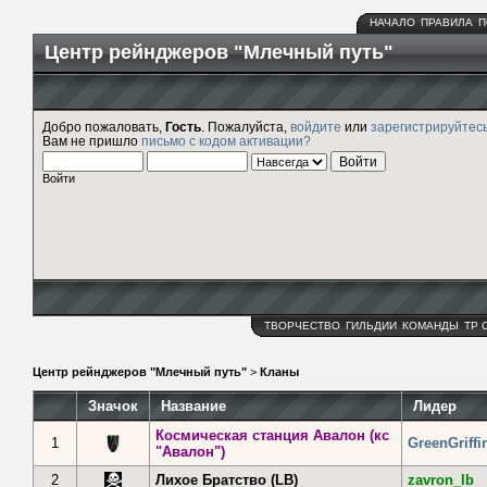
НАЧАЛО
ПРАВИЛА
П
Центр рейнджеров "Млечный путь"
Добро пожаловать,
Гость
. Пожалуйста,
войдите
или
зарегистрируйтес
Вам не пришло
письмо с кодом активации?
Войти
ТВОРЧЕСТВО
ГИЛЬДИИ
КОМАНДЫ
ТР 
Центр рейнджеров "Млечный путь"
>
Кланы
Значок
Название
Лидер
Космическая станция Авалон (кс
1
GreenGriffi
"Авалон")
2
Лихое Братство (LB)
zavron_lb