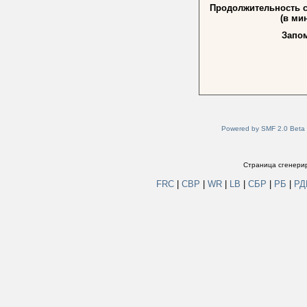
Продолжительность 
(в мин
Запо
Powered by SMF 2.0 Beta
Страница сгенерир
FRC
|
СВР
|
WR
|
LB
|
СБР
|
РБ
|
Р