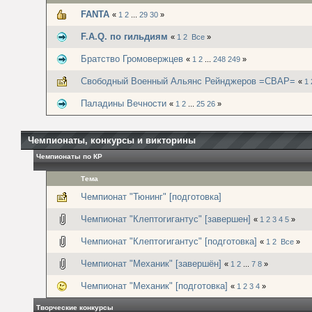
FANTA
«
1
2
...
29
30
»
F.A.Q. по гильдиям
«
1
2
Все
»
Братство Громовержцев
«
1
2
...
248
249
»
Свободный Военный Альянс Рейнджеров =СВАР=
«
1
Паладины Вечности
«
1
2
...
25
26
»
Чемпионаты, конкурсы и викторины
Чемпионаты по КР
Тема
Чемпионат "Тюнинг" [подготовка]
Чемпионат "Клептогигантус" [завершен]
«
1
2
3
4
5
»
Чемпионат "Клептогигантус" [подготовка]
«
1
2
Все
»
Чемпионат "Механик" [завершён]
«
1
2
...
7
8
»
Чемпионат "Механик" [подготовка]
«
1
2
3
4
»
Творческие конкурсы