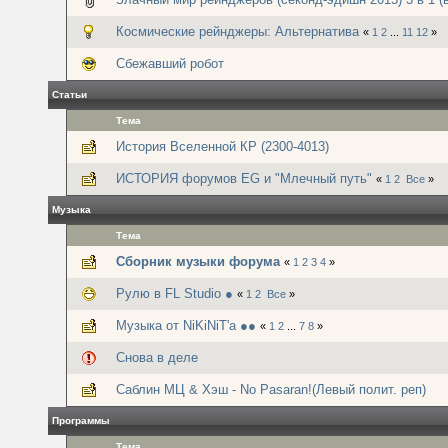
Космические рейнджеры: Альтернатива
«
1
2
...
11
12
»
Сбежавший робот
Статьи
Тема
История Вселенной КР (2300-4013)
ИСТОРИЯ форумов EG и "Млечный путь"
«
1
2
Все
»
Музыка
Тема
Сборник музыки форума
«
1
2
3
4
»
Рулю в FL Studio ●
«
1
2
Все
»
Музыка от NiKiNiT'а ●●
«
1
2
...
7
8
»
Снова в деле
Саблин МЦ & Хэш - No Pasaran!(Левый полит. реп)
Программы
Тема