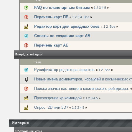
FAQ по планетарным битвам
«
1
2
3
4
5
»
Перечень карт ПБ
«
1
2
3
4
Все
»
Редактор карт для аркадных боев
«
1
2
Все
»
Советы по созданию карт АБ
Перечень карт АБ
Вперёд к звёздам!
Тема
Русификатор редактора скриптов
«
1
2
Все
»
Новые имена доминаторов, кораблей и космических с
Поиски значка настоящего космического рейнджера.
Прохождение кр командой
«
1
2
3
4
5
»
Опрос: 2D или 3D?
«
1
2
3
4
5
»
Империя
Обсуждение игры