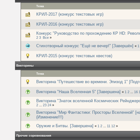
Тема
КРИЛ-2017 (конкурс текстовых игр)
КРИЛ-2016 (конкурс текстовых игр)
Конкурс "Руководство по прохождению КР HD: Револю
2
3
Все
»
Стихотворный конкурс "Ещё не вечер!" [Завершён]
«
1
КРИЛ-2015 (конкурс текстовых квестов)
Викторины
Тема
Викторина "Путешествие во времени. Эпизод 1" [Подг
Викторина "Наша Вселенная 5" [Завершена]
«
1
2
...
16
Викторина "Знаток вселенной Космических Рейнджеро
2
...
23
24
»
Викторина "Мир Фантастики: Просторы Вселенной" [н
(Изменение!!!)
Оружие и Битвы. [Завершена]
«
1
2
...
11
12
»
Прочие соревнования