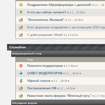
Поздравляем Абрамфоревера с денюхой!
«
1
2
...
18
А что вы сейчас читаете?
«
1
2
...
27
28
»
"Исполнитель Желаний"
«
1
2
...
29
30
»
Всех форумчан поздравляю с наступающим 2019 год
С днём рождения, Mreal!
«
1
2
3
4
5
»
Служебная
Информационный стенд
Тема
Помогите модераторам
«
1
2
Все
»
СОВЕТ МОДЕРАТОРОВ
«
1
2
...
40
41
»
Чёрный список
«
1
2
...
28
29
»
Постановления СМ
«
1
2
...
14
15
»
Новостная лента форума "Млечный путь"
«
1
2
3
Вс
Обсуждение форума