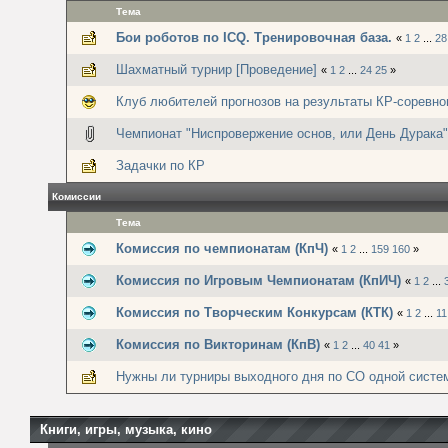
Тема
Бои роботов по ICQ. Тренировочная база.
«
1
2
...
28
Шахматный турнир [Проведение]
«
1
2
...
24
25
»
Клуб любителей прогнозов на результаты КР-соревно
Чемпионат "Ниспровержение основ, или День Дурака"
Задачки по КР
Комиссии
Тема
Комиссия по чемпионатам (КпЧ)
«
1
2
...
159
160
»
Комиссия по Игровым Чемпионатам (КпИЧ)
«
1
2
...
Комиссия по Творческим Конкурсам (КТК)
«
1
2
...
11
Комиссия по Викторинам (КпВ)
«
1
2
...
40
41
»
Нужны ли турниры выходного дня по СО одной систе
Книги, игры, музыка, кино