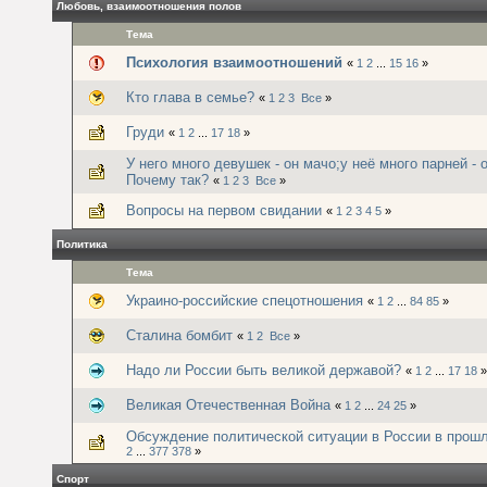
Любовь, взаимоотношения полов
Тема
Психология взаимоотношений
«
1
2
...
15
16
»
Кто глава в семье?
«
1
2
3
Все
»
Груди
«
1
2
...
17
18
»
У него много девушек - он мачо;у неё много парней - 
Почему так?
«
1
2
3
Все
»
Вопросы на первом свидании
«
1
2
3
4
5
»
Политика
Тема
Украино-российские спецотношения
«
1
2
...
84
85
»
Сталина бомбит
«
1
2
Все
»
Надо ли России быть великой державой?
«
1
2
...
17
18
»
Великая Отечественная Война
«
1
2
...
24
25
»
Обсуждение политической ситуации в России в прош
2
...
377
378
»
Спорт