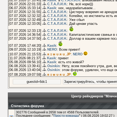
[02.07.2026 17:10:45]
Kasik
: а
С.Т.А.Л.И.Н.
алибабаевич небось 
[05.07.2026 22:01:33]
С.Т.А.Л.И.Н.
: Не, всё норм)))
[06.07.2026 15:33:14]
Kasik
: хех, недорабатываем...
[07.07.2026 12:31:55]
С.Т.А.Л.И.Н.
: Цистерну вовремя не арендо
[07.07.2026 12:32:32]
С.Т.А.Л.И.Н.
: Копейки, но инстинкты есть и
[07.07.2026 12:32:49]
С.Т.А.Л.И.Н.
: Уже сбыл
[07.07.2026 12:33:05]
С.Т.А.Л.И.Н.
: Дай ценам упасть
[07.07.2026 12:33:13]
С.Т.А.Л.И.Н.
:
[07.07.2026 14:36:54]
С.Т.А.Л.И.Н.
: Капиталистические свиньи в 
[07.07.2026 14:37:50]
С.Т.А.Л.И.Н.
: Доллар в вашем кармане пос
[07.07.2026 17:44:20]
Kasik
:
[09.07.2026 12:10:19]
NERO
: Всем привет!
[10.07.2026 21:15:53]
ʀ ɪ м ʊ я ʊ_JP
:
NERO
[11.07.2026 08:21:37]
Kasik
: привет
[05.08.2026 09:56:10]
Kasik
: есть кто живой?
[06.08.2026 13:39:41]
Osinkin
: Нету, всем покойного утра, дня, 
[06.08.2026 13:40:04]
Osinkin
: этом форуме, удивлен, что еще о
[07.08.2026 19:07:59]
ʀ ɪ м ʊ я ʊ_JP
:
Центр рейнджеров "Млечн
Статистика форума
302776 Сообщений в 2658 тем от 4568 Пользователей.
Последнее сообщение:
"
Просто команда
"
( 06.08.2026 19:02:27 )