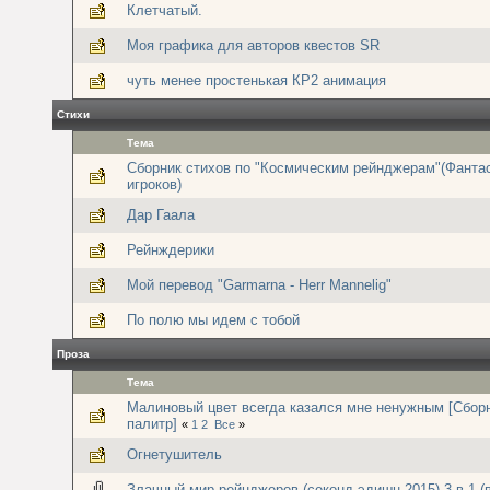
Клетчатый.
Моя графика для авторов квестов SR
чуть менее простенькая КР2 анимация
Стихи
Тема
Сборник стихов по "Космическим рейнджерам"(Фанта
игроков)
Дар Гаала
Рейнждерики
Мой перевод "Garmarna - Herr Mannelig"
По полю мы идем с тобой
Проза
Тема
Малиновый цвет всегда казался мне ненужным [Сбор
палитр]
«
1
2
Все
»
Огнетушитель
Злачный мир рейнджеров (секонд-эдишн 2015) 3 в 1 