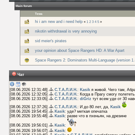
Main forum
Тема
hi i am new and i need help
«
1
2
3
4
5
»
nikotin withrdrawal is very annoying
sid meier's pirates
your opinion about Space Rangers HD: A War Apart
Space Rangers 2: Dominators Multi-Language (version 1.
Чат
[08.06.2026 12:31:48]
С.Т.А.Л.И.Н.
:
Kasik
я живой. Чего там, Абр
[08.06.2026 12:32:05]
С.Т.А.Л.И.Н.
: Когда в Прагу смогу полетет
[08.06.2026 12:33:05]
С.Т.А.Л.И.Н.
:
diGriz
тут всем уде от 30 нав
[08.06.2026 12:37:26]
С.Т.А.Л.И.Н.
: И до 80 лет, да,
Kasik
[08.06.2026 19:54:45]
Kasik
: уде? меткая опечатка
[08.06.2026 19:55:48]
Kasik
: разве что в пхеньян, на дрезине
[08.06.2026 19:56:01]
Kasik
:
[08.06.2026 19:56:07]
Kasik
: