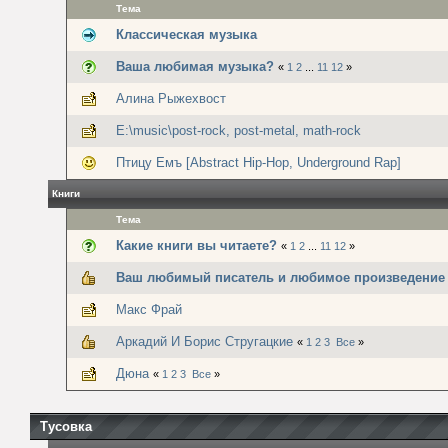
Тема
Классическая музыка
Ваша любимая музыка?
«
1
2
...
11
12
»
Алина Рыжехвост
E:\music\post-rock, post-metal, math-rock
Птицу Емъ [Abstract Hip-Hop, Underground Rap]
Книги
Тема
Какие книги вы читаете?
«
1
2
...
11
12
»
Ваш любимый писатель и любимое произведение
Макс Фрай
Аркадий И Борис Стругацкие
«
1
2
3
Все
»
Дюна
«
1
2
3
Все
»
Тусовка