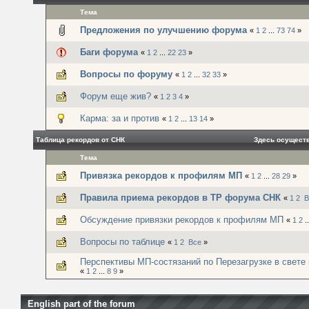
Тема
Предложения по улучшению форума
«
1
2
...
73
74
»
Баги форума
«
1
2
...
22
23
»
Вопросы по форуму
«
1
2
...
32
33
»
Форум еще жив?
«
1
2
3
4
»
Карма: за и против
«
1
2
...
13
14
»
Таблица рекордов от СНК
Здесь осущест
Тема
Привязка рекордов к профилям МП
«
1
2
...
28
29
»
Правила приема рекордов в ТР форума СНК
«
1
2
В
Обсуждение привязки рекордов к профилям МП
«
1
2
.
Вопросы по таблице
«
1
2
Все
»
Перспективы МП-состязаний по Перезагрузке в свете м
«
1
2
...
8
9
»
English part of the forum