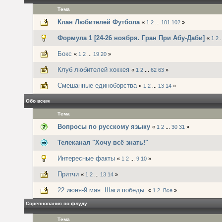
Тема
Клан Любителей Футбола
«
1
2
...
101
102
»
Формула 1 [24-26 ноября. Гран При Абу-Даби]
«
1
2
.
Бокс
«
1
2
...
19
20
»
Клуб любителей хоккея
«
1
2
...
62
63
»
Смешанные единоборства
«
1
2
...
13
14
»
Обо всем
Тема
Вопросы по русскому языку
«
1
2
...
30
31
»
Телеканал "Хочу всё знать!"
Интересные факты
«
1
2
...
9
10
»
Притчи
«
1
2
...
13
14
»
22 июня-9 мая. Шаги победы.
«
1
2
Все
»
Соревнования по флуду
Тема