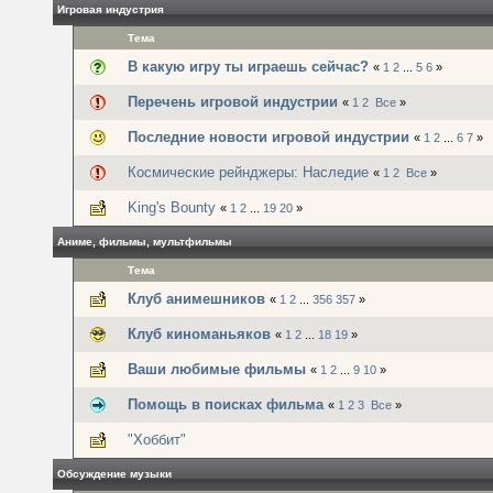
Игровая индустрия
Тема
В какую игру ты играешь сейчас?
«
1
2
...
5
6
»
Перечень игровой индустрии
«
1
2
Все
»
Последние новости игровой индустрии
«
1
2
...
6
7
»
Космические рейнджеры: Наследие
«
1
2
Все
»
King's Bounty
«
1
2
...
19
20
»
Аниме, фильмы, мультфильмы
Тема
Клуб анимешников
«
1
2
...
356
357
»
Клуб киноманьяков
«
1
2
...
18
19
»
Ваши любимые фильмы
«
1
2
...
9
10
»
Помощь в поисках фильма
«
1
2
3
Все
»
"Хоббит"
Обсуждение музыки