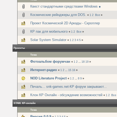
Квест стандартными средствами Windows ●
Космические рейнджеры для DOS.
«
1
2
Все
»
Проект Космической 2D Аркады - Скроллер
КР пак для мобильного
«
1
2
Все
»
Solar System Simulator
«
1
2
3
4
5
»
Проекты
Тема
Фотоальбом форумчан
«
1
2
...
18
19
»
Интернет-радио
«
1
2
...
15
16
»
NOD Literature Project
«
1
2
...
8
9
»
Печаль... snk-games.net-КР форум закрывают...
Клон КР Онлайн - обсуждение возможностей
«
1
2
Все
STAW. КР-онлайн
Тема
Версия 0.0.9
«
1
2
3
4
5
»