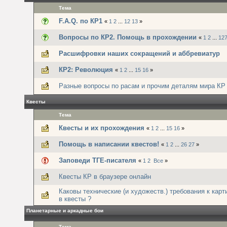
Тема
F.A.Q. по КР1
«
1
2
...
12
13
»
Вопросы по КР2. Помощь в прохождении
«
1
2
...
12
Расшифровки наших сокращений и аббревиатур
КР2: Революция
«
1
2
...
15
16
»
Разные вопросы по расам и прочим деталям мира КР
Квесты
Тема
Квесты и их прохождения
«
1
2
...
15
16
»
Помощь в написании квестов!
«
1
2
...
26
27
»
Заповеди ТГЕ-писателя
«
1
2
Все
»
Квесты КР в браузере онлайн
Каковы технические (и художеств.) требования к кар
в квесты ?
Планетарные и аркадные бои
Тема