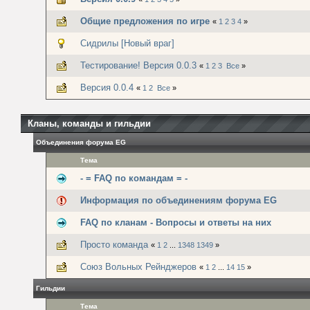
Общие предложения по игре
«
1
2
3
4
»
Сидрилы [Новый враг]
Тестирование! Версия 0.0.3
«
1
2
3
Все
»
Версия 0.0.4
«
1
2
Все
»
Кланы, команды и гильдии
Объединения форума EG
Тема
- = FAQ по командам = -
Информация по объединениям форума EG
FAQ по кланам - Вопросы и ответы на них
Просто команда
«
1
2
...
1348
1349
»
Союз Вольных Рейнджеров
«
1
2
...
14
15
»
Гильдии
Тема