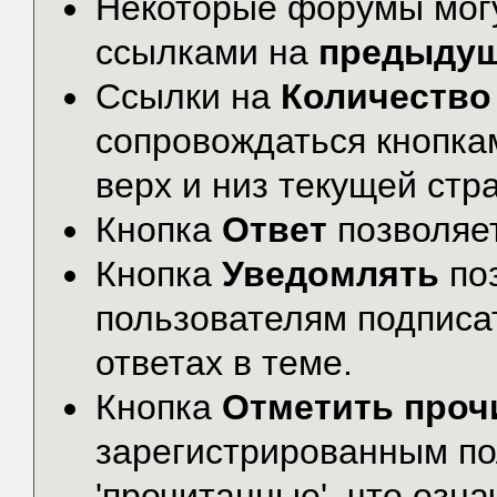
Некоторые форумы могу
ссылками на
предыду
Ссылки на
Количество
сопровождаться кнопк
верх и низ текущей стр
Кнопка
Ответ
позволяе
Кнопка
Уведомлять
по
пользователям подписа
ответах в теме.
Кнопка
Отметить проч
зарегистрированным по
'прочитанные', что озна