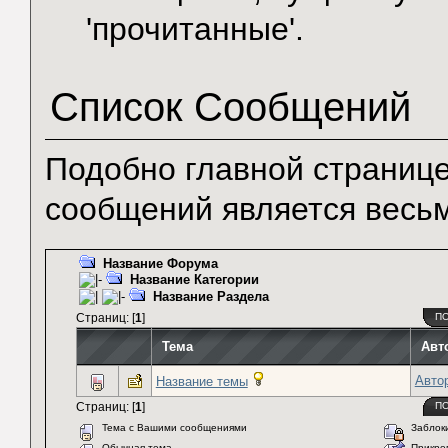
'прочитанные'.
Список Сообщений
Подобно главной странице
сообщений является весь
Название Форума
Название Категории
Название Раздела
Страниц: [
1
]
П
Тема
Авт
Авто
Название темы
Страниц: [
1
]
П
Тема с Вашими сообщениями
Заблоки
Обычная тема
Прикреп