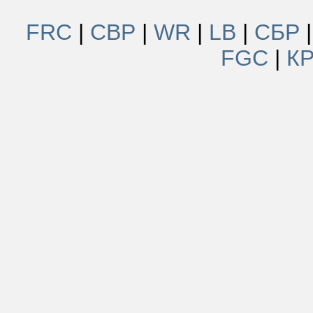
FRC
|
СВР
|
WR
|
LB
|
СБР
FGC
|
К