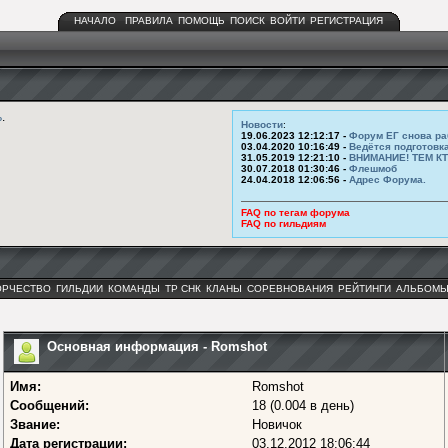
НАЧАЛО
ПРАВИЛА
ПОМОЩЬ
ПОИСК
ВОЙТИ
РЕГИСТРАЦИЯ
ь
.
Новости
:
19.06.2023 12:12:17 -
Форум ЕГ снова ра
03.04.2020 10:16:49 -
Ведётся подготовк
31.05.2019 12:21:10 -
ВНИМАНИЕ! ТЕМ К
30.07.2018 01:30:46 -
Флешмоб
24.04.2018 12:06:56 -
Адрес Форума.
FAQ по тегам форума
FAQ по гильдиям
ОРЧЕСТВО
ГИЛЬДИИ
КОМАНДЫ
ТР СНК
КЛАНЫ
СОРЕВНОВАНИЯ
РЕЙТИНГИ
АЛЬБОМ
Основная информация - Romshot
Имя:
Romshot
Сообщений:
18 (0.004 в день)
Звание:
Новичок
Дата регистрации:
03.12.2012 18:06:44