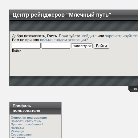
Центр рейнджеров "Млечный путь"
Добро пожаловать,
Гость
. Пожалуйста,
войдите
или
зарегистрируйтес
Вам не пришло
письмо с кодом активации?
Войти
ТВ
Профиль
пользователя
Основная информация
Показать статистику
Просмотр сообщений
Награды
Рекорды
Соревнования
Рейтинги