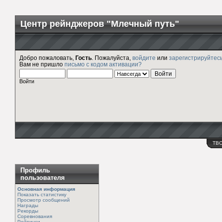
Центр рейнджеров "Млечный путь"
Добро пожаловать,
Гость
. Пожалуйста,
войдите
или
зарегистрируйтес
Вам не пришло
письмо с кодом активации?
Войти
ТВ
Профиль
пользователя
Основная информация
Показать статистику
Просмотр сообщений
Награды
Рекорды
Соревнования
Рейтинги