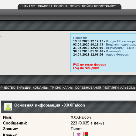
НАЧАЛО
ПРАВИЛА
ПОМОЩЬ
ПОИСК
ВОЙТИ
РЕГИСТРАЦИЯ
ь
.
Новости
:
19.06.2023 12:12:17 -
Форум ЕГ снова ра
03.04.2020 10:16:49 -
Ведётся подготовк
31.05.2019 12:21:10 -
ВНИМАНИЕ! ТЕМ К
30.07.2018 01:30:46 -
Флешмоб
24.04.2018 12:06:56 -
Адрес Форума.
FAQ по тегам форума
FAQ по гильдиям
ОРЧЕСТВО
ГИЛЬДИИ
КОМАНДЫ
ТР СНК
КЛАНЫ
СОРЕВНОВАНИЯ
РЕЙТИНГИ
АЛЬБОМ
Основная информация - XХXFalcon
Имя:
XХXFalcon
Сообщений:
223 (0.035 в день)
Звание:
Пилот
Кланы: