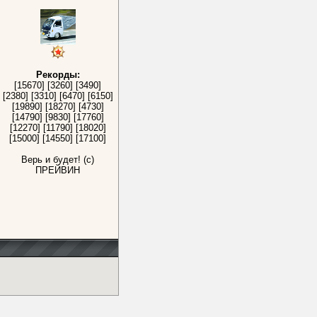
Рекорды:
[15670] [3260] [3490]
[2380] [3310] [6470] [6150]
[19890] [18270] [4730]
[14790] [9830] [17760]
[12270] [11790] [18020]
[15000] [14550] [17100]
Верь и будет! (с)
ПРЕЙВИН