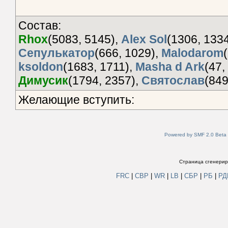
Состав:
Rhox
(5083, 5145),
Alex Sol
(1306, 133
Сепулькатор
(666, 1029),
Malodarom
ksoldon
(1683, 1711),
Masha d Ark
(47,
Димусик
(1794, 2357),
Святослав
(849
Желающие вступить:
Powered by SMF 2.0 Beta
Страница сгенериро
FRC
|
СВР
|
WR
|
LB
|
СБР
|
РБ
|
Р