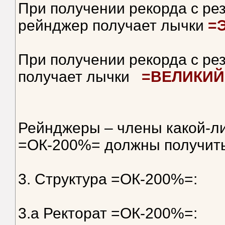
При получении рекорда с рез
рейнджер получает лычки
=
При получении рекорда с ре
получает лычки
=ВЕЛИКИЙ
Рейнджеры – члены какой-ли
=ОК-200%= должны получить
3. Структура =ОК-200%=:
3.а Ректорат =ОК-200%=: