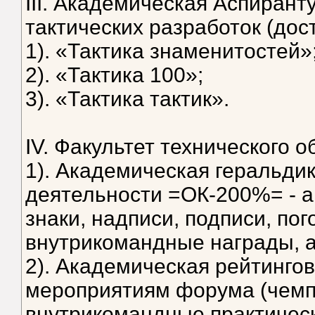
III. Академическая Аспирант
тактических разработок (дос
1). «Тактика знаменитостей»
2). «Тактика 100»;
3). «Тактика тактик».
IV. Факультет технического о
1). Академическая геральди
деятельности =ОК-200%= - а
знаки, надписи, подписи, пог
внутрикомандные награды, ав
2). Академическая рейтинго
мероприятиям форума (чемп
внутрикомандные практичес