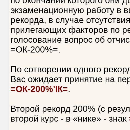
по окончании которого они 
экзаменационную работу в в
рекорда, в случае отсутстви
прилегающих факторов по р
голосование вопрос об отчи
=ОК-200%=.
По сотворении одного рекор
Вас ожидает принятие на пер
=ОК-200%'IК=
.
Второй рекорд 200% (с резул
второй курс - в «нике» - знак