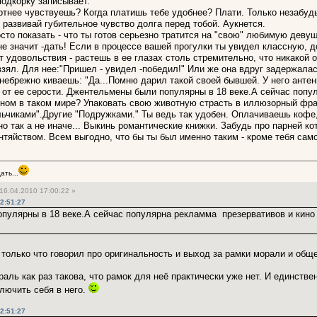
подкорку записывает.
ртнее чувствуешь? Когда платишь тебе удобнее? Плати. Только незабуд
 развивай губительное чувство долга перед тобой. Аукнется.
сто показать - что ты готов серьезно тратится на "свою" любимую девуш
не значит -дать! Если в процессе вашей прогулки ты увидел классную, 
т удовольствия - растешь в ее глазах столь стремительно, что никакой 
взял. Для нее:"Пришел - увидел -победил!" Или же она вдруг задержалас
 небрежно киваешь: "Да...Помню дарил такой своей бывшей. У него антен
л от ее серости. Джентельмены были популярны в 18 веке.А сейчас попу
ом в таком мире? Упаковать свою животную страсть в иллюзорный фра
ьчиками".Другие "Подружками." Ты ведь так удобен. Оплачиваешь кофе
о так а не иначе... Выкинь романтические книжки. Забудь про парней ко
тяйством. Всем выгодно, что бы ты был именно таким - кроме тебя самог
ть...
16.04.2010 17:00:22 »
02:51:27
пулярны в 18 веке.А сейчас популярна рекламма презервативов и кино
 только что говорил про оригинальность и выход за рамки морали и общ
ль как раз такова, что рамок для неё практически уже нет. И единствен
ключить себя в него.
02:51:27