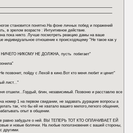
многое становится понятно.На фоне личных побед и поражений
ть, в зрелом возрасте : Интуитивное действие.
 она пока никто. Лучше посмотреть реакцию дамы на ваше
ше индивидуальное отношение к происходящему "Не такое как у
. А Я НИЧЕГО НИКОМУ НЕ ДОЛЖНА, пусть побегает"
ронила"
Не позвонит, пойду с Лехой в кино.Вот кто меня любит и ценит"
й лист..."
еня отшили...Гордый, блин, независимый. Позвоню и расставлю все
ача номер 1 на первом свидании, не задавать дурацкие вопросы а
лать так, что бы ей не хватало вашего милого,легкого общения,
рабатывать опыт в общении.
, все равно забудьте о ней. ВЫ ТЕПЕРЬ ТОТ КТО ОПЛАЧИВАЕТ ЕЙ
вые и новые болячки. На любые поползновения с вашей стороны,
 с другими.