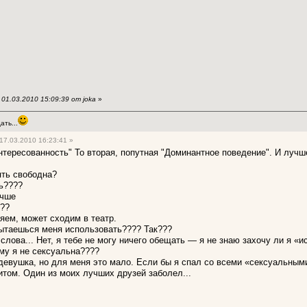
01.03.2010 15:09:39 от joka
»
ть...
17.03.2010 16:23:41 »
нтересованность" То вторая, попутная "Доминантное поведение". И лучш
ять свободна?
ь????
учше
???
яем, может сходим в театр.
ытаешься меня использовать???? Так???
слова... Нет, я тебе не могу ничего обещать — я не знаю захочу ли я «и
му я не сексуальна????
девушка, но для меня это мало. Если бы я спал со всеми «сексуальны
том. Один из моих лучших друзей заболел...