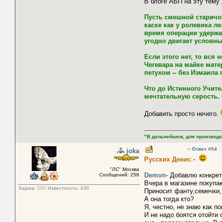
В блоге АБП на эту тему
Пусть смешной старичок
каске как у ролевика л
время операции удержал
угодно двигает условны
Если этого нет, то вся
Чегевара на майке мате
петухом -- без Измаила
Что до Истинного Учите
мечтательную серость.
Добавить просто нечего.
"В дальнейшем, для производс
«
Ответ #54
:
joka
Русских Денис
-
"ЛС" Москва
Demon
- Добавлю конкрет
Сообщений: 258
Вчера в магазине покупаю
Карма:
580
Известность:
436
Приносит фанту,семечки, 
А она тогда кто?
Я, честно, не знаю как п
И не надо боятся отойти 