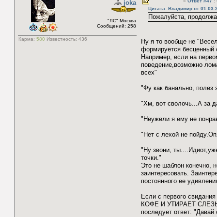
«
Ответ #47
:
joka
Цитата: Владимир от 01.03.
Пожалуйста, продолжа
"ЛС" Москва
Сообщений: 258
Карма:
580
Известность:
436
Ну я то вообще не "Весе
формируется бесценный оп
Например, если на перво
поведение,возможно лома
всех"
"Фу как банально, полез
"Хм, вот сволочь...А за
"Неужели я ему не понрав
"Нет с лехой не пойду.Оп
"Ну звони, ты....Идиот,
точки."
Это не шаблон конечно, н
заинтересовать. Заинтер
постоянного ее удивлени
Если с первого свидания
КОФЕ И УТИРАЕТ СЛЕЗЫ. 
последует ответ: "Давай 