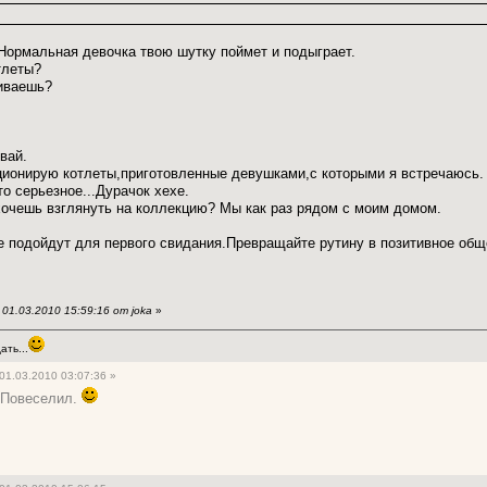
Нормальная девочка твою шутку поймет и подыграет.
тлеты?
шиваешь?
вай.
ционирую котлеты,приготовленные девушками,с которыми я встречаюсь.
о серьезное...Дурачок хехе.
 хочешь взглянуть на коллекцию? Мы как раз рядом с моим домом.
е подойдут для первого свидания.Превращайте рутину в позитивное общ
01.03.2010 15:59:16 от joka
»
ть...
01.03.2010 03:07:36 »
 Повеселил.