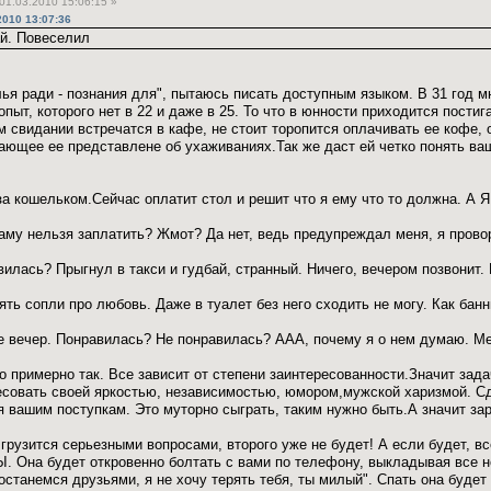
01.03.2010 15:06:15 »
2010 13:07:36
й. Повеселил
лья ради - познания для", пытаюсь писать доступным языком. В 31 год 
ыт, которого нет в 22 и даже в 25. То что в юнности приходится постига
м свидании встречатся в кафе, не стоит торопится оплачивать ее кофе,
ющее ее представлене об ухаживаниях.Так же даст ей четко понять ва
 за кошельком.Сейчас оплатит стол и решит что я ему что то должна
 даму нельзя заплатить? Жмот? Да нет, ведь предупреждал меня, я прово
илась? Прыгнул в такси и гудбай, странный. Ничего, вечером позвонит. 
ять сопли про любовь. Даже в туалет без него сходить не могу. Как банны
уже вечер. Понравилась? Не понравилась? ААА, почему я о нем думаю. М
о примерно так. Все зависит от степени заинтересованности.Значит зад
есовать своей яркостью, независимостью, юмором,мужской харизмой. Сде
я вашим поступкам. Это муторно сыграть, таким нужно быть.А значит за
 грузится серьезными вопросами, второго уже не будет! А если будет
Она будет откровенно болтать с вами по телефону, выкладывая все но
останемся друзьями, я не хочу терять тебя, ты милый". Спать она будет