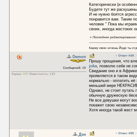
Категорически (и особенн
Будете тут же раскушены
И не нужно боятся агресс
понравится вам. Таким по
человек " Пока мы играем
своих, иногда жестоких о
«
Последнее редактирование: 
Карму свою хочешь Йоде ты отда
«
Ответ #49
:
Demon
Прошу прощения, что вл
joka
, позволю себе не со
Сообщений: 15
Свидание оно и в Африке
Карма:
665
Известность:
133
проявляется в таком вид
нормально - оплатить её 
меньшей мере НЕКРАСИВО.
Однако, не стоит путать
обычную дружескую бесед
Не все девушки могут во
покажет свою независимо
Хотя иногда такой жест м
«
Ответ #50
:
Дэн