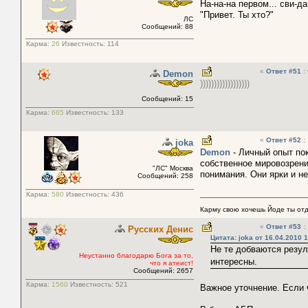
На-на-на первом... сви-да
"Привет. Ты хто?"
ЛС
Сообщений: 88
Карма:
26
Известность:
114
«
Ответ #51
:
Demon
))))))))))))))))))
Сообщений: 15
Карма:
665
Известность:
133
«
Ответ #52
:
joka
Demon
- Личный опыт пок
собственное мировозрение
"ЛС" Москва
понимания. Они ярки и не
Сообщений: 258
Карма:
580
Известность:
436
Карму свою хочешь Йоде ты отда
«
Ответ #53
:
Русских Денис
Цитата: joka от 16.04.2010 
Не те добваются резул
Неустанно благодарю Бога за то,
интересны.
что я атеист!
Сообщений: 2657
Карма:
1560
Известность:
521
Важное уточнение. Если ч