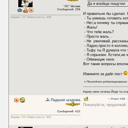
Да я вообще пошутил
"ЛС" Москва
Сообщений: 258
И правильно бы сделал. 
Карма:
580
Известность:
436
- Ты умеешь готовить ко
- Нет,а почему ты спра
- Жаль!
- Что тебе жаль?
- Просто жаль...
- Не увиливай, рассказы
- Ладно,просто я коллек
- Тьфу ты.Я думала что т
- Я серьезен. Кстати,не
- Обманщик хехе.
Вот такие вопросы вполн
Извините за дабл пост
«
Последнее редактирование: 
Карму свою хочешь Йоде ты отда
«
Ответ #46
:
Падшая шэдова
Пожалуйста, продолжай.
Сообщений: 410
Карма:
660
Известность:
501