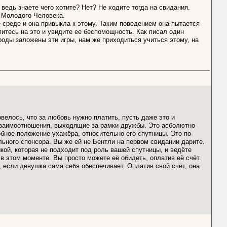
ведь знаете чего хотите? Нет? Не ходите тогда на свидания.
о Молодого Человека.
е среде и она привыкла к этому. Таким поведением она пытается
питесь на это и увидите ее беспомощность. Как писал один
ироды заложены эти игры, нам же приходиться учиться этому, на
елось, что за любовь нужно платить, пусть даже это и
 взаимоотношения, выходящие за рамки дружбы. Это асболютно
обное положение ухажёра, относительно его спутницы. Это по-
ного спонсора. Вы же ей не Бентли на первом свидании дарите.
кой, которая не подходит под роль вашей спутницы, и ведёте
в этом моменте. Вы просто можете её обидеть, оплатив её счёт.
 если девушка сама себя обеспечивает. Оплатив свой счёт, она