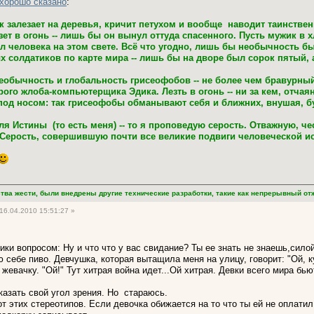
хорошо сказано
:
 залезает на деревья, кричит петухом и вообще наводит таинственн
езет в огонь -- лишь бы он вынул оттуда спасенного. Пусть мужик 
 человека на этом свете. Всё что угодно, лишь бы необычность бы
х солдатиков по карте мира -- лишь бы на дворе был сорок пятый
 необычность и глобальность грисеофобов -- не более чем бравурны
рого жлоба-компьютерщика Эдика. Лезть в огонь -- ни за кем, отчая
 под носом: так грисеофобы обманывают себя и ближних, внушая, бу
ля Истины (то есть меня) -- то я проповедую серость. Отважную, 
 Серость, совершившую почти все великие подвиги человеческой и
тва жести, были внедрены другие технические разработки, такие как непрерывный отжи
16.04.2010 15:51:27 »
ики вопросом: Ну и что что у вас свидание? Ты ее знать не знаешь,сило
 себе пиво. Девчушка, которая вытащила меня на улицу, говорит: "Ой, ку
жевачку. "Ой!" Тут хитрая война идет...Ой хитрая. Девки всего мира бью
оказать свой угол зрения. Но стараюсь.
от этих стереотипов. Если девочка обижается на то что ты ей не оплатил