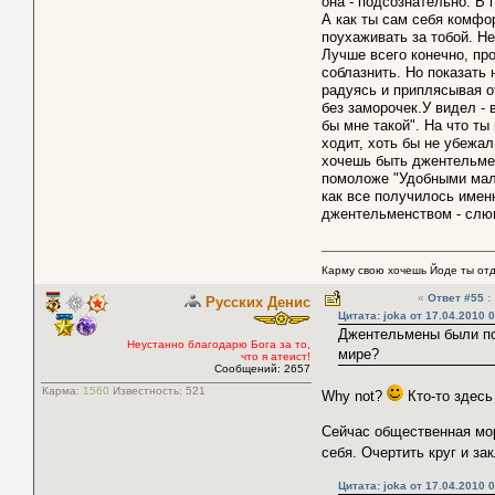
она - подсознательно. В 
А как ты сам себя комфо
поухаживать за тобой. Не
Лучше всего конечно, про
соблазнить. Но показать 
радуясь и приплясывая о
без заморочек.У видел - 
бы мне такой". На что ты
ходит, хоть бы не убежа
хочешь быть джентельмен
помоложе "Удобными мал
как все получилось именн
джентельменством - слюн
Карму свою хочешь Йоде ты отда
«
Ответ #55
:
Русских Денис
Цитата: joka от 17.04.2010 
Джентельмены были по
Неустанно благодарю Бога за то,
мире?
что я атеист!
Сообщений: 2657
Карма:
1560
Известность:
521
Why not?
Кто-то здесь
Сейчас общественная мора
себя. Очертить круг и за
Цитата: joka от 17.04.2010 