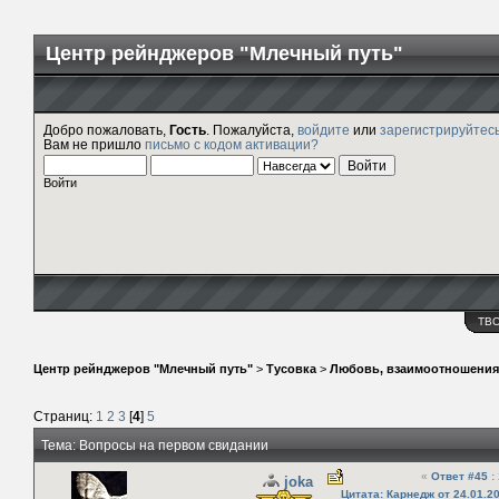
Центр рейнджеров "Млечный путь"
Добро пожаловать,
Гость
. Пожалуйста,
войдите
или
зарегистрируйтес
Вам не пришло
письмо с кодом активации?
Войти
ТВ
Центр рейнджеров "Млечный путь"
>
Тусовка
>
Любовь, взаимоотношения
Страниц:
1
2
3
[
4
]
5
Тема: Вопросы на первом свидании
«
Ответ #45
:
joka
Цитата: Карнедж от 24.01.2