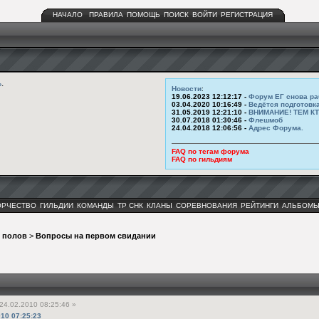
НАЧАЛО
ПРАВИЛА
ПОМОЩЬ
ПОИСК
ВОЙТИ
РЕГИСТРАЦИЯ
ь
.
Новости
:
19.06.2023 12:12:17 -
Форум ЕГ снова ра
03.04.2020 10:16:49 -
Ведётся подготовк
31.05.2019 12:21:10 -
ВНИМАНИЕ! ТЕМ К
30.07.2018 01:30:46 -
Флешмоб
24.04.2018 12:06:56 -
Адрес Форума.
FAQ по тегам форума
FAQ по гильдиям
ОРЧЕСТВО
ГИЛЬДИИ
КОМАНДЫ
ТР СНК
КЛАНЫ
СОРЕВНОВАНИЯ
РЕЙТИНГИ
АЛЬБОМ
 полов
>
Вопросы на первом свидании
24.02.2010 08:25:46 »
010 07:25:23