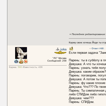
«
Последнее редактирование: 
Карму свою хочешь Йоде ты отда
«
Ответ #48
:
joka
Если первая задача "Заи
"ЛС" Москва
Парень: ты в субботу в п
Сообщений: 258
Девушка: А что ты хочеш
Карма:
580
Известность:
436
Парень: узнать тебя пол
Девушка: каким образом
Парень: поговорим, погул
Девушка: А потом ты поп
Парень: фу какие плохие 
Девушка: Что??? По твое
Парень: Ты симпатичная 
либо СПИДом либо гипоти
Девушка: чем???
Парень: СПИДом.