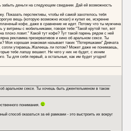
ь забыть деньги на следующем свидании. Дай ей возможность
ку. Показать перспективы, чтобы ей самой захотелось тебя
дорогую вещь (которую возможно искал) и купил ее, искренне
оплаченый кофе, даже в сравнение не идет. Потому что ты мужчина
ь у витрины с мобильниками, говоря тебе:"Такой крутой тел, вот
на плохо ловит." Какой тут кофе? Тут такой парень рядом с ней
лярна рекламма презервативов и кино об аральном сексе. Ты
к? Моя хорошая знакомая называет таких "Потеряшками" Девчата
, сопли утираешь.Жалеешь ли потом? Может даже не понимаешь,
торые тебе лапшу вешают. Ни чего у них не будет, с ихним
о. Ты для себя первый, а остальные, как им будет угодно!
 об аральном сексе. Ты хочешь быть джентельменом в таком
ественного понимания.
ный способ оказаться за её рамками - это выстроить их вокруг