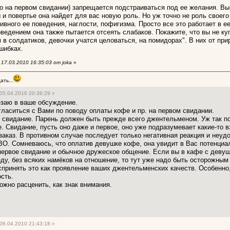
о на первом свидании) запрещается подстраиваться под ее желания. Вы 
 и повертье она найдет для вас новую роль. Но уж точно не роль своег
ивного ее поведения, наглости, пофигизма. Просто все это работает в е
ведением она также пытается отсеять слабаков. Покажите, что вы не ку
 в солдатиков, девочки учатся целоваться, на помидорах". В них от пр
шибках.
17.03.2010 16:35:03 от joka
»
ть...
05.04.2010 20:36:29 »
езаю в ваше обсуждение.
гласиться с Вами по поводу оплаты кофе и пр. на первом свидании.
 свидание. Парень должен быть прежде всего джентельменом. Уж так пов
е. Свидание, пусть оно даже и первое, оно уже подразумевает какие-то
заказ. В противном случае последует только негативная реакция и неуд
 Сомневаюсь, что оплатив девушке кофе, она увидит в Вас потенциаль
 первое свидание и обычное дружеское общение. Если вы в кафе с девуш
у, без всяких намёков на отношение, то тут уже надо быть осторожным 
спринять это как проявление ваших джентельменских качеств. Особенно,
сть.
ожно расценить, как знак внимания.
06.04.2010 21:43:18 »