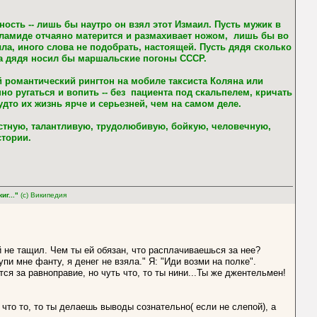
ость -- лишь бы наутро он взял этот Измаил. Пусть мужик в
в хламиде отчаяно матерится и размахивает ножом, лишь бы во
ла, иного слова не подобрать, настоящей. Пусть дядя сколько
, а дядя носил бы маршальские погоны СССР.
й романтический рингтон на мобиле таксиста Коляна или
нно ругаться и вопить -- без пациента под скальпелем, кричать
дто их жизнь ярче и серьезней, чем на самом деле.
честную, талантливую, трудолюбивую, бойкую, человечную,
стории.
г..."
(c) Википедия
й не тащил. Чем ты ей обязан, что расплачиваешься за нее?
пи мне фанту, я денег не взяла." Я: "Иди возми на полке".
тся за равноправие, но чуть что, то ты нини...Ты же джентельмен!
 что то, то ты делаешь выводы сознательно( если не слепой), а