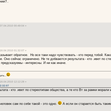
нии?..
07.04.2010 00:49:04 »
16.04.2010 01:32:07 »
азывает обратное. Но все таки надо чувствовать - кто перед тобой. К
. Оно сейчас ограничено. Не те добваются результата - кто .ивет по ст
 предсказуемы - интересны. И ни как иначе.
ть...
16.04.2010 12:12:28 »
12:32:07
ьтата - кто .ивет по стереотипам общества, а те кто Вт за рамки морали
еловек сам по себе такой - это одно.
А если он старается быть таким