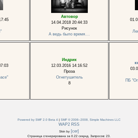
Автовор
17:45
01.0
14.04.2018 20:44:33
Рисунок
"
Ле
А ведь было время....
Индрик
к
37:03
12.03.2016 14:16:52
03.0
Проза
eace"
Огнетушитель
ПБ ''О
8
Powered by SMF 2.0 Beta 4
|
SMF © 2006–2008, Simple Machines LLC
WAP2
RSS
[cer]
Skin by
Страница сгенерирована за 0.22 секунд. Запросов: 23.