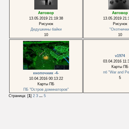
Автовор
Автовор
13.05.2019 21:19:38
13.05.2019 21:
Рисунок
Рисунок
Дедушкины байки
"Охотнички
10
10
v1974
03.04.2016 11:
Карты ПБ
пб "War and P
кнопочник -4-
5
10.04.2016 00:13:22
Карты ПБ
ПБ ''Остров доминаторов''
Страница: [
1
]
2
3
...
5