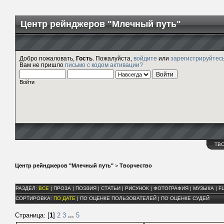
Центр рейнджеров "Млечный путь"
Добро пожаловать,
Гость
. Пожалуйста,
войдите
или
зарегистрируйтес
Вам не пришло
письмо с кодом активации?
Войти
ТВ
Центр рейнджеров "Млечный путь"
>
Творчество
РАЗДЕЛ:
ВСЕ
|
ПРОЗА
|
ПОЭЗИЯ
|
СТАТЬИ
|
РИСУНОК
|
ФОТОГРАФИЯ
|
МУЗЫКА
|
F
СОРТИРОВКА:
ПО ДАТЕ
|
ПО ОЦЕНКЕ ПОЛЬЗОВАТЕЛЕЙ
|
ПО ОЦЕНКЕ СУДЕЙ
Страница: [
1
]
2
3
...
5