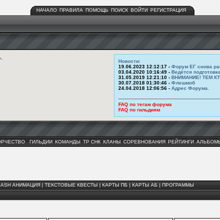
НАЧАЛО
ПРАВИЛА
ПОМОЩЬ
ПОИСК
ВОЙТИ
РЕГИСТРАЦИЯ
ь
.
Новости
:
19.06.2023 12:12:17 -
Форум ЕГ снова ра
03.04.2020 10:16:49 -
Ведётся подготовк
31.05.2019 12:21:10 -
ВНИМАНИЕ! ТЕМ К
30.07.2018 01:30:46 -
Флешмоб
24.04.2018 12:06:56 -
Адрес Форума.
FAQ по тегам форума
FAQ по гильдиям
ОРЧЕСТВО
ГИЛЬДИИ
КОМАНДЫ
ТР СНК
КЛАНЫ
СОРЕВНОВАНИЯ
РЕЙТИНГИ
АЛЬБОМ
LASH АНИМАЦИЯ
|
ТЕКСТОВЫЕ КВЕСТЫ
|
КАРТЫ ПБ
|
КАРТЫ АБ
|
ПРОГРАММЫ