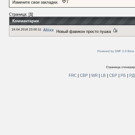
Измените свои закладки.
Страница: [
1
]
Комментарии
24.04.2018 23:00:11
Aliixx
Новый фавикон просто пушка
Powered by SMF 2.0 Beta
Страница сгенериро
FRC
|
СВР
|
WR
|
LB
|
СБР
|
РБ
|
Р