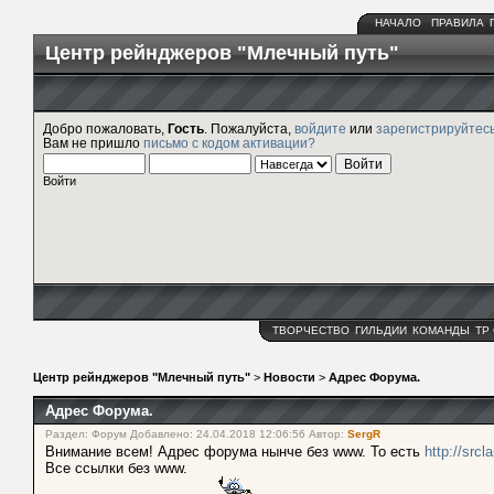
НАЧАЛО
ПРАВИЛА
Центр рейнджеров "Млечный путь"
Добро пожаловать,
Гость
. Пожалуйста,
войдите
или
зарегистрируйтес
Вам не пришло
письмо с кодом активации?
Войти
ТВОРЧЕСТВО
ГИЛЬДИИ
КОМАНДЫ
ТР
Центр рейнджеров "Млечный путь"
>
Новости
>
Адрес Форума.
Адрес Форума.
Раздел: Форум Добавлено: 24.04.2018 12:06:56 Автор:
SergR
Внимание всем! Адрес форума нынче без www. То есть
http://srcl
Все ссылки без www.