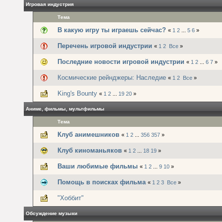
Игровая индустрия
Тема
В какую игру ты играешь сейчас?
«
1
2
...
5
6
»
Перечень игровой индустрии
«
1
2
Все
»
Последние новости игровой индустрии
«
1
2
...
6
7
»
Космические рейнджеры: Наследие
«
1
2
Все
»
King's Bounty
«
1
2
...
19
20
»
Аниме, фильмы, мультфильмы
Тема
Клуб анимешников
«
1
2
...
356
357
»
Клуб киноманьяков
«
1
2
...
18
19
»
Ваши любимые фильмы
«
1
2
...
9
10
»
Помощь в поисках фильма
«
1
2
3
Все
»
"Хоббит"
Обсуждение музыки