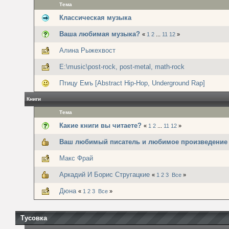
Тема
Классическая музыка
Ваша любимая музыка?
«
1
2
...
11
12
»
Алина Рыжехвост
E:\music\post-rock, post-metal, math-rock
Птицу Емъ [Abstract Hip-Hop, Underground Rap]
Книги
Тема
Какие книги вы читаете?
«
1
2
...
11
12
»
Ваш любимый писатель и любимое произведение
Макс Фрай
Аркадий И Борис Стругацкие
«
1
2
3
Все
»
Дюна
«
1
2
3
Все
»
Тусовка