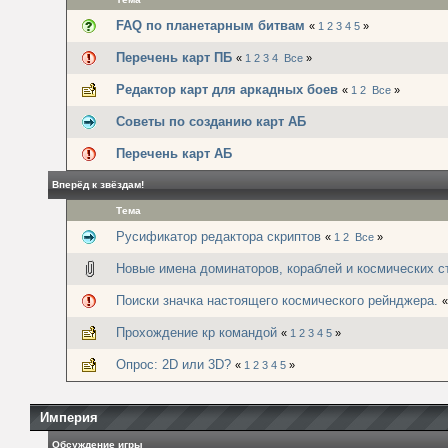
FAQ по планетарным битвам
«
1
2
3
4
5
»
Перечень карт ПБ
«
1
2
3
4
Все
»
Редактор карт для аркадных боев
«
1
2
Все
»
Советы по созданию карт АБ
Перечень карт АБ
Вперёд к звёздам!
Тема
Русификатор редактора скриптов
«
1
2
Все
»
Новые имена доминаторов, кораблей и космических с
Поиски значка настоящего космического рейнджера.
Прохождение кр командой
«
1
2
3
4
5
»
Опрос: 2D или 3D?
«
1
2
3
4
5
»
Империя
Обсуждение игры