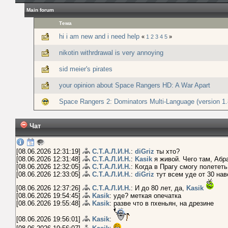
Main forum
Тема
hi i am new and i need help
«
1
2
3
4
5
»
nikotin withrdrawal is very annoying
sid meier's pirates
your opinion about Space Rangers HD: A War Apart
Space Rangers 2: Dominators Multi-Language (version 1.
Чат
[08.06.2026 12:31:19]
С.Т.А.Л.И.Н.
:
diGriz
ты хто?
[08.06.2026 12:31:48]
С.Т.А.Л.И.Н.
:
Kasik
я живой. Чего там, Абр
[08.06.2026 12:32:05]
С.Т.А.Л.И.Н.
: Когда в Прагу смогу полетет
[08.06.2026 12:33:05]
С.Т.А.Л.И.Н.
:
diGriz
тут всем уде от 30 нав
[08.06.2026 12:37:26]
С.Т.А.Л.И.Н.
: И до 80 лет, да,
Kasik
[08.06.2026 19:54:45]
Kasik
: уде? меткая опечатка
[08.06.2026 19:55:48]
Kasik
: разве что в пхеньян, на дрезине
[08.06.2026 19:56:01]
Kasik
: