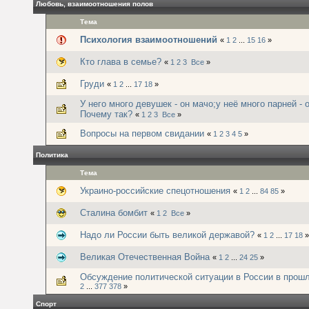
Любовь, взаимоотношения полов
Тема
Психология взаимоотношений
«
1
2
...
15
16
»
Кто глава в семье?
«
1
2
3
Все
»
Груди
«
1
2
...
17
18
»
У него много девушек - он мачо;у неё много парней - 
Почему так?
«
1
2
3
Все
»
Вопросы на первом свидании
«
1
2
3
4
5
»
Политика
Тема
Украино-российские спецотношения
«
1
2
...
84
85
»
Сталина бомбит
«
1
2
Все
»
Надо ли России быть великой державой?
«
1
2
...
17
18
»
Великая Отечественная Война
«
1
2
...
24
25
»
Обсуждение политической ситуации в России в прош
2
...
377
378
»
Спорт