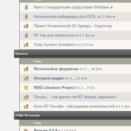
Квест стандартными средствами Windows ●
Космические рейнджеры для DOS.
«
1
2
Все
»
Проект Космической 2D Аркады - Скроллер
КР пак для мобильного
«
1
2
Все
»
Solar System Simulator
«
1
2
3
4
5
»
Проекты
Тема
Фотоальбом форумчан
«
1
2
...
18
19
»
Интернет-радио
«
1
2
...
15
16
»
NOD Literature Project
«
1
2
...
8
9
»
Печаль... snk-games.net-КР форум закрывают...
Клон КР Онлайн - обсуждение возможностей
«
1
2
Все
STAW. КР-онлайн
Тема
Версия 0.0.9
«
1
2
3
4
5
»