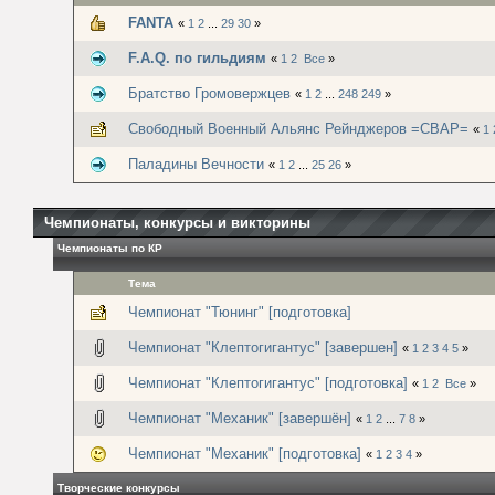
FANTA
«
1
2
...
29
30
»
F.A.Q. по гильдиям
«
1
2
Все
»
Братство Громовержцев
«
1
2
...
248
249
»
Свободный Военный Альянс Рейнджеров =СВАР=
«
1
Паладины Вечности
«
1
2
...
25
26
»
Чемпионаты, конкурсы и викторины
Чемпионаты по КР
Тема
Чемпионат "Тюнинг" [подготовка]
Чемпионат "Клептогигантус" [завершен]
«
1
2
3
4
5
»
Чемпионат "Клептогигантус" [подготовка]
«
1
2
Все
»
Чемпионат "Механик" [завершён]
«
1
2
...
7
8
»
Чемпионат "Механик" [подготовка]
«
1
2
3
4
»
Творческие конкурсы