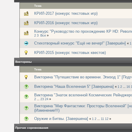
Тема
КРИЛ-2017 (конкурс текстовых игр)
КРИЛ-2016 (конкурс текстовых игр)
Конкурс "Руководство по прохождению КР HD: Револю
2
3
Все
»
Стихотворный конкурс "Ещё не вечер!" [Завершён]
«
1
КРИЛ-2015 (конкурс текстовых квестов)
Викторины
Тема
Викторина "Путешествие во времени. Эпизод 1" [Подг
Викторина "Наша Вселенная 5" [Завершена]
«
1
2
...
16
Викторина "Знаток вселенной Космических Рейнджеро
2
...
23
24
»
Викторина "Мир Фантастики: Просторы Вселенной" [н
(Изменение!!!)
Оружие и Битвы. [Завершена]
«
1
2
...
11
12
»
Прочие соревнования