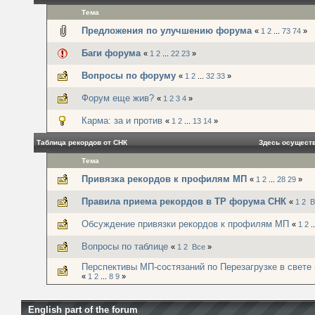
Тема
Предложения по улучшению форума
«
1
2
...
73
74
»
Баги форума
«
1
2
...
22
23
»
Вопросы по форуму
«
1
2
...
32
33
»
Форум еще жив?
«
1
2
3
4
»
Карма: за и против
«
1
2
...
13
14
»
Таблица рекордов от СНК
Здесь осущест
Тема
Привязка рекордов к профилям МП
«
1
2
...
28
29
»
Правила приема рекордов в ТР форума СНК
«
1
2
В
Обсуждение привязки рекордов к профилям МП
«
1
2
.
Вопросы по таблице
«
1
2
Все
»
Перспективы МП-состязаний по Перезагрузке в свете м
«
1
2
...
8
9
»
English part of the forum