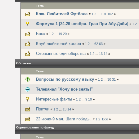
Тема
Клан Любителей Футбола
«
1
2
...
101
102
»
Формула 1 [24-26 ноября. Гран При Абу-Даби]
«
1
2
.
Бокс
«
1
2
...
19
20
»
Клуб любителей хоккея
«
1
2
...
62
63
»
Смешанные единоборства
«
1
2
...
13
14
»
Обо всем
Тема
Вопросы по русскому языку
«
1
2
...
30
31
»
Телеканал "Хочу всё знать!"
Интересные факты
«
1
2
...
9
10
»
Притчи
«
1
2
...
13
14
»
22 июня-9 мая. Шаги победы.
«
1
2
Все
»
Соревнования по флуду
Тема