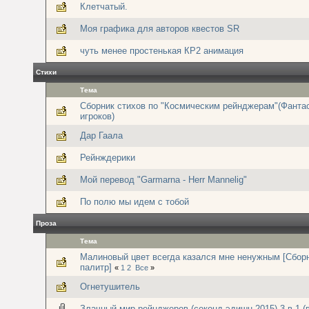
Клетчатый.
Моя графика для авторов квестов SR
чуть менее простенькая КР2 анимация
Стихи
Тема
Сборник стихов по "Космическим рейнджерам"(Фанта
игроков)
Дар Гаала
Рейнждерики
Мой перевод "Garmarna - Herr Mannelig"
По полю мы идем с тобой
Проза
Тема
Малиновый цвет всегда казался мне ненужным [Сбор
палитр]
«
1
2
Все
»
Огнетушитель
Злачный мир рейнджеров (секонд-эдишн 2015) 3 в 1 