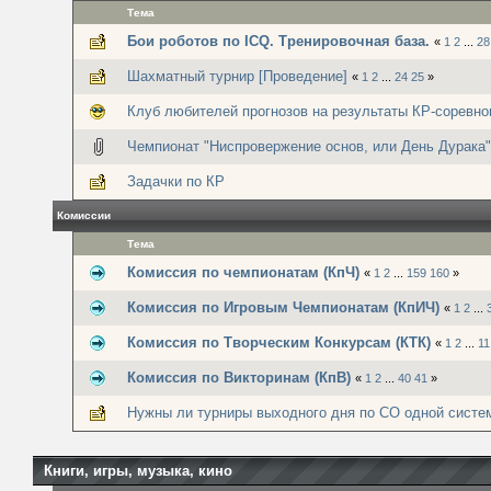
Тема
Бои роботов по ICQ. Тренировочная база.
«
1
2
...
28
Шахматный турнир [Проведение]
«
1
2
...
24
25
»
Клуб любителей прогнозов на результаты КР-соревно
Чемпионат "Ниспровержение основ, или День Дурака"
Задачки по КР
Комиссии
Тема
Комиссия по чемпионатам (КпЧ)
«
1
2
...
159
160
»
Комиссия по Игровым Чемпионатам (КпИЧ)
«
1
2
...
Комиссия по Творческим Конкурсам (КТК)
«
1
2
...
11
Комиссия по Викторинам (КпВ)
«
1
2
...
40
41
»
Нужны ли турниры выходного дня по СО одной систе
Книги, игры, музыка, кино