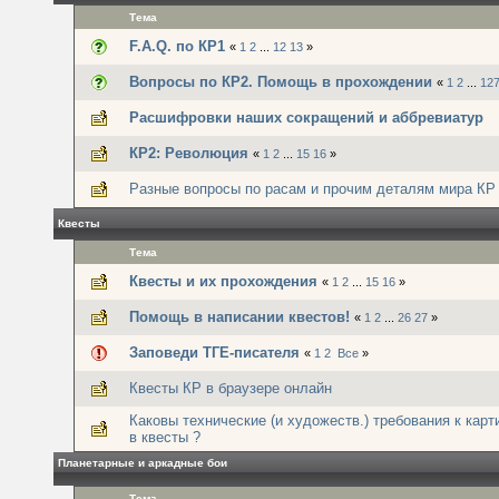
Тема
F.A.Q. по КР1
«
1
2
...
12
13
»
Вопросы по КР2. Помощь в прохождении
«
1
2
...
12
Расшифровки наших сокращений и аббревиатур
КР2: Революция
«
1
2
...
15
16
»
Разные вопросы по расам и прочим деталям мира КР
Квесты
Тема
Квесты и их прохождения
«
1
2
...
15
16
»
Помощь в написании квестов!
«
1
2
...
26
27
»
Заповеди ТГЕ-писателя
«
1
2
Все
»
Квесты КР в браузере онлайн
Каковы технические (и художеств.) требования к кар
в квесты ?
Планетарные и аркадные бои
Тема