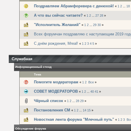
Поздравляем Абрамфоревера с денюхой!
«
1
2
...
18
А что вы сейчас читаете?
«
1
2
...
27
28
»
"Исполнитель Желаний"
«
1
2
...
29
30
»
Всех форумчан поздравляю с наступающим 2019 год
С днём рождения, Mreal!
«
1
2
3
4
5
»
Служебная
Информационный стенд
Тема
Помогите модераторам
«
1
2
Все
»
СОВЕТ МОДЕРАТОРОВ
«
1
2
...
40
41
»
Чёрный список
«
1
2
...
28
29
»
Постановления СМ
«
1
2
...
14
15
»
Новостная лента форума "Млечный путь"
«
1
2
3
Вс
Обсуждение форума