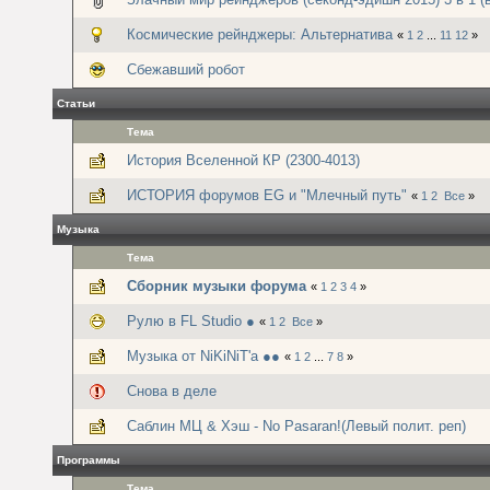
Космические рейнджеры: Альтернатива
«
1
2
...
11
12
»
Сбежавший робот
Статьи
Тема
История Вселенной КР (2300-4013)
ИСТОРИЯ форумов EG и "Млечный путь"
«
1
2
Все
»
Музыка
Тема
Сборник музыки форума
«
1
2
3
4
»
Рулю в FL Studio ●
«
1
2
Все
»
Музыка от NiKiNiT'а ●●
«
1
2
...
7
8
»
Снова в деле
Саблин МЦ & Хэш - No Pasaran!(Левый полит. реп)
Программы
Тема