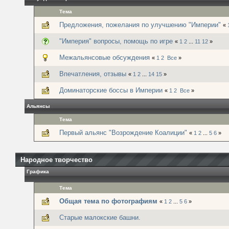
Тема
Предложения, пожелания по улучшению "Империи"
«
"Империя" вопросы, помощь по игре
«
1
2
...
11
12
»
Межальянсовые обсуждения
«
1
2
Все
»
Впечатления, отзывы
«
1
2
...
14
15
»
Доминаторские боссы в Империи
«
1
2
Все
»
Альянсы
Тема
Первый альянс "Возрождение Коалиции"
«
1
2
...
5
6
»
Народное творчество
Графика
Тема
Общая тема по фотографиям
«
1
2
...
5
6
»
Старые малокские башни.