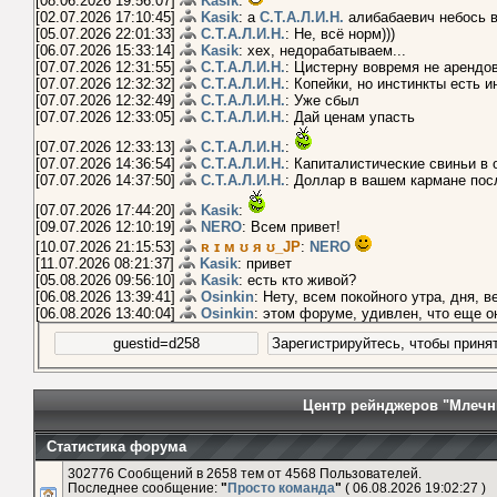
[08.06.2026 19:56:07]
Kasik
:
[02.07.2026 17:10:45]
Kasik
: а
С.Т.А.Л.И.Н.
алибабаевич небось 
[05.07.2026 22:01:33]
С.Т.А.Л.И.Н.
: Не, всё норм)))
[06.07.2026 15:33:14]
Kasik
: хех, недорабатываем...
[07.07.2026 12:31:55]
С.Т.А.Л.И.Н.
: Цистерну вовремя не арендо
[07.07.2026 12:32:32]
С.Т.А.Л.И.Н.
: Копейки, но инстинкты есть и
[07.07.2026 12:32:49]
С.Т.А.Л.И.Н.
: Уже сбыл
[07.07.2026 12:33:05]
С.Т.А.Л.И.Н.
: Дай ценам упасть
[07.07.2026 12:33:13]
С.Т.А.Л.И.Н.
:
[07.07.2026 14:36:54]
С.Т.А.Л.И.Н.
: Капиталистические свиньи в 
[07.07.2026 14:37:50]
С.Т.А.Л.И.Н.
: Доллар в вашем кармане пос
[07.07.2026 17:44:20]
Kasik
:
[09.07.2026 12:10:19]
NERO
: Всем привет!
[10.07.2026 21:15:53]
ʀ ɪ м ʊ я ʊ_JP
:
NERO
[11.07.2026 08:21:37]
Kasik
: привет
[05.08.2026 09:56:10]
Kasik
: есть кто живой?
[06.08.2026 13:39:41]
Osinkin
: Нету, всем покойного утра, дня, 
[06.08.2026 13:40:04]
Osinkin
: этом форуме, удивлен, что еще о
Центр рейнджеров "Млечн
Статистика форума
302776 Сообщений в 2658 тем от 4568 Пользователей.
Последнее сообщение:
"
Просто команда
"
( 06.08.2026 19:02:27 )