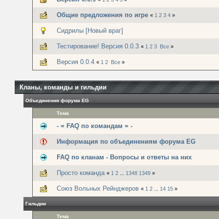
Общие предложения по игре
«
1
2
3
4
»
Сидрилы [Новый враг]
Тестирование! Версия 0.0.3
«
1
2
3
Все
»
Версия 0.0.4
«
1
2
Все
»
Кланы, команды и гильдии
Объединения форума EG
Тема
- = FAQ по командам = -
Информация по объединениям форума EG
FAQ по кланам - Вопросы и ответы на них
Просто команда
«
1
2
...
1348
1349
»
Союз Вольных Рейнджеров
«
1
2
...
14
15
»
Гильдии
Тема