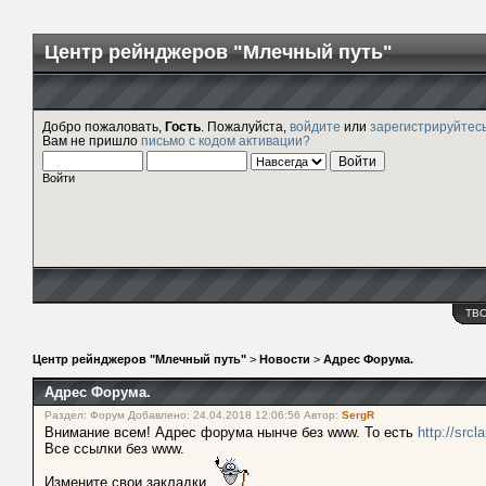
Центр рейнджеров "Млечный путь"
Добро пожаловать,
Гость
. Пожалуйста,
войдите
или
зарегистрируйтес
Вам не пришло
письмо с кодом активации?
Войти
ТВ
Центр рейнджеров "Млечный путь"
>
Новости
>
Адрес Форума.
Адрес Форума.
Раздел: Форум Добавлено: 24.04.2018 12:06:56 Автор:
SergR
Внимание всем! Адрес форума нынче без www. То есть
http://srcl
Все ссылки без www.
Измените свои закладки.