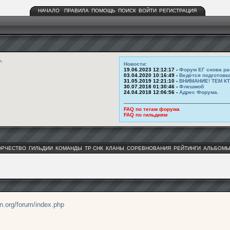
НАЧАЛО
ПРАВИЛА
ПОМОЩЬ
ПОИСК
ВОЙТИ
РЕГИСТРАЦИЯ
ь
.
Новости
:
19.06.2023 12:12:17 -
Форум ЕГ снова ра
03.04.2020 10:16:49 -
Ведётся подготовк
31.05.2019 12:21:10 -
ВНИМАНИЕ! ТЕМ К
30.07.2018 01:30:46 -
Флешмоб
24.04.2018 12:06:56 -
Адрес Форума.
FAQ по тегам форума
FAQ по гильдиям
ОРЧЕСТВО
ГИЛЬДИИ
КОМАНДЫ
ТР СНК
КЛАНЫ
СОРЕВНОВАНИЯ
РЕЙТИНГИ
АЛЬБОМ
an.org/forum/index.php