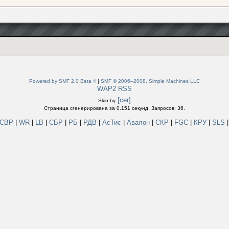
Powered by SMF 2.0 Beta 4
|
SMF © 2006–2008, Simple Machines LLC
WAP2
RSS
[cer]
Skin by
Страница сгенерирована за 0.151 секунд. Запросов: 36.
СВР
|
WR
|
LB
|
СБР
|
РБ
|
РДВ
|
АсТис
|
Авалон
|
СКР
|
FGC
|
КРУ
|
SLS