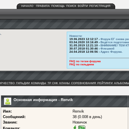
НАЧАЛО
ПРАВИЛА
ПОМОЩЬ
ПОИСК
ВОЙТИ
РЕГИСТРАЦИЯ
ь
.
Новости
:
19.06.2023 12:12:17 -
Форум ЕГ снова ра
03.04.2020 10:16:49 -
Ведётся подготовк
31.05.2019 12:21:10 -
ВНИМАНИЕ! ТЕМ К
30.07.2018 01:30:46 -
Флешмоб
24.04.2018 12:06:56 -
Адрес Форума.
FAQ по тегам форума
FAQ по гильдиям
ОРЧЕСТВО
ГИЛЬДИИ
КОМАНДЫ
ТР СНК
КЛАНЫ
СОРЕВНОВАНИЯ
РЕЙТИНГИ
АЛЬБОМ
Основная информация - Renvik
Имя:
Renvik
Сообщений:
38 (0.008 в день)
Звание:
Новичок
Команда: