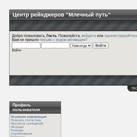
Центр рейнджеров "Млечный путь"
Добро пожаловать,
Гость
. Пожалуйста,
войдите
или
зарегистрируйтес
Вам не пришло
письмо с кодом активации?
Войти
ТВ
Профиль
пользователя
Основная информация
Показать статистику
Просмотр сообщений
Награды
Рекорды
Соревнования
Рейтинги