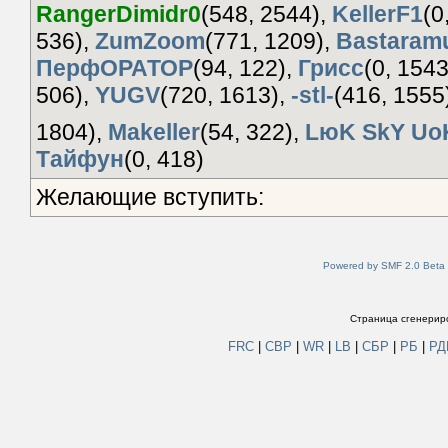
RangerDimidr0
(548, 2544),
KellerF1
(0
536),
ZumZoom
(771, 1209),
Bastaram
ПерфОРАТОР
(94, 122),
Грисс
(0, 1543
506),
YUGV
(720, 1613),
-stl-
(416, 1555
1804),
Makeller
(54, 322),
LюK SkY Uo
Tайфун
(0, 418)
Желающие вступить:
Powered by SMF 2.0 Beta
Страница сгенериро
FRC
|
СВР
|
WR
|
LB
|
СБР
|
РБ
|
Р