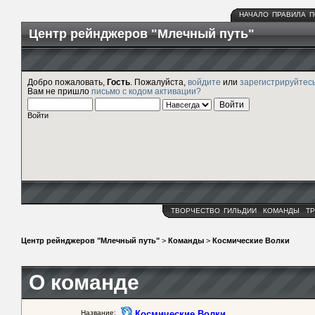
НАЧАЛО
ПРАВИЛА
П
Центр рейнджеров "Млечный путь"
Добро пожаловать,
Гость
. Пожалуйста,
войдите
или
зарегистрируйтес
Вам не пришло
письмо с кодом активации?
Войти
ТВОРЧЕСТВО
ГИЛЬДИИ
КОМАНДЫ
ТР
Центр рейнджеров "Млечный путь"
>
Команды
>
Космические Волки
О команде
Название:
Космические Волки