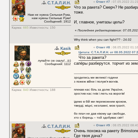
«
Ответ #7
:
07.05.2022 21:21
С.Т.А.Л.И.Н.
Что за ракета? Смерч? Не разбир
тоже.
Нам не нужна Сильная Рука,
нам нужны Сильные Руки!
Сообщений: 1912
И, главное, унитазы целы?
Карма:
665
Известность:
150
«
Последнее редактирование: 07.05.2022
Why think when you can fight!?? - 24.02
«
Ответ #8
:
08.05.2022 01:16
Kasik
Цитата: С.Т.А.Л.И.Н. от 08.05.2022 07:
Что за ракета?
лупайте сю скалу!...(с)
сапёры разберутся. торчит из зем
Сообщений: 1112
зродились ми великої години
з пожеж війни і полум'я вогнів.
плекав нас біль за долю України,
Карма:
840
Известность:
188
зростив нас гнів і лють на ворогів!
ідемо в бій ми переможним кроком,
тверді, міцні, незламні, мов граніт,
бо плач не дав нікому ще свободи,
хто є борець – той здобуває світ!
«
Ответ #9
:
08.05.2022 08:40
С.Т.А.Л.И.Н.
Очень похожа на ракету Brimston
Где твоя дача?