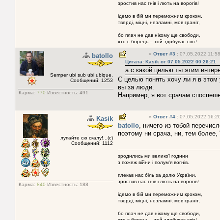
зростив нас гнів і лють на ворогів!
ідемо в бій ми переможним кроком,
тверді, міцні, незламні, мов граніт,
бо плач не дав нікому ще свободи,
хто є борець – той здобуває світ!
«
Ответ #3
:
07.05.2022 11:58
batollo
Цитата: Kasik от 07.05.2022 00:26:21
а с какой целью ты этим инте
Semper ubi sub ubi ubique.
С целью понять хочу ли я в этом 
Сообщений: 1253
вы за люди.
Карма:
770
Известность:
491
Например, я вот срачам споспеш
«
Ответ #4
:
07.05.2022 16:20
Kasik
batollo
, ничего из тобой перечис
поэтому ни срача, ни, тем более,
лупайте сю скалу!...(с)
Сообщений: 1112
зродились ми великої години
з пожеж війни і полум'я вогнів.
плекав нас біль за долю України,
зростив нас гнів і лють на ворогів!
Карма:
840
Известность:
188
ідемо в бій ми переможним кроком,
тверді, міцні, незламні, мов граніт,
бо плач не дав нікому ще свободи,
хто є борець – той здобуває світ!