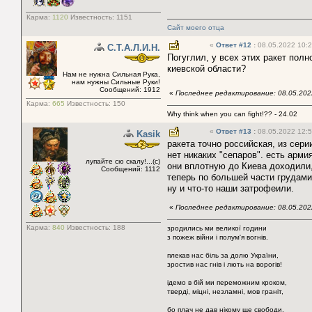
Карма:
1120
Известность:
1151
Сайт моего отца
«
Ответ #12
:
08.05.2022 10:2
С.Т.А.Л.И.Н.
Погуглил, у всех этих ракет пол
киевской области?
Нам не нужна Сильная Рука,
нам нужны Сильные Руки!
Сообщений: 1912
«
Последнее редактирование: 08.05.2022
Карма:
665
Известность:
150
Why think when you can fight!?? - 24.02
«
Ответ #13
:
08.05.2022 12:5
Kasik
ракета точно российская, из сери
нет никаких "сепаров". есть арми
лупайте сю скалу!...(с)
они вплотную до Киева доходили,
Сообщений: 1112
теперь по большей части грудам
ну и что-то наши затрофеили.
«
Последнее редактирование: 08.05.2022
Карма:
840
Известность:
188
зродились ми великої години
з пожеж війни і полум'я вогнів.
плекав нас біль за долю України,
зростив нас гнів і лють на ворогів!
ідемо в бій ми переможним кроком,
тверді, міцні, незламні, мов граніт,
бо плач не дав нікому ще свободи,