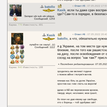
«
Ответ #5
:
07.05.2022 17:57
batollo
Kasik
, если ты даже срач воспри
где? Сам-то в порядке, в безопас
Semper ubi sub ubi ubique.
Сообщений: 1253
Карма:
770
Известность:
491
«
Ответ #6
:
07.05.2022 20:40
Kasik
batollo
, а что, обязательно нужн
лупайте сю скалу!...(с)
я
в
Украине, на том месте где ну
Сообщений: 1112
близкие, после того как рашистс
на дачу, после освобождения от о
сосед на вопрос "как там?" присл
«
Последнее редактирование: 07.05.2022
Карма:
840
Известность:
188
зродились ми великої години
з пожеж війни і полум'я вогнів.
плекав нас біль за долю України,
зростив нас гнів і лють на ворогів!
ідемо в бій ми переможним кроком,
тверді, міцні, незламні, мов граніт,
бо плач не дав нікому ще свободи,
хто є борець – той здобуває світ!