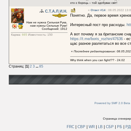
хто є борець – той здобуває світ!
«
Ответ #14
:
08.05.2022 13:0
С.Т.А.Л.И.Н.
Понятно. Да, первое время хренов
Нам не нужна Сильная Рука,
Интересный пост про расходы.
ht
нам нужны Сильные Руки!
Сообщений: 1912
А вот почему я за британские сн
Карма:
665
Известность:
150
https://t.me/boris_rozhin/47636
- ес
щас разное разлетаться во все с
«
Последнее редактирование: 08.05.2022
Why think when you can fight!?? - 24.02
Страниц: [
1
]
2
3
...
85
Powered by SMF 2.0 Beta
Страница сгенериро
FRC
|
СВР
|
WR
|
LB
|
СБР
|
РБ
|
Р