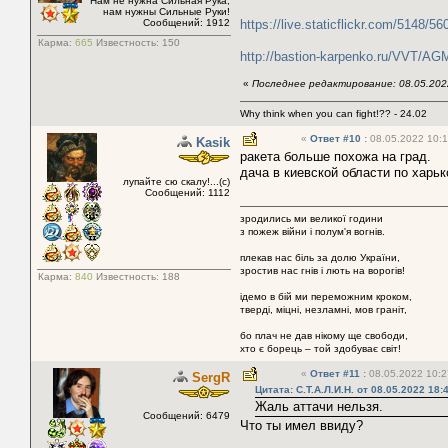
Нам не нужна Сильная Рука,
нам нужны Сильные Руки!
Сообщений: 1912
https://live.staticflickr.com/5148
Карма:
665
Известность:
150
http://bastion-karpenko.ru/VVT/AG
«
Последнее редактирование: 08.05.2022
Why think when you can fight!?? - 24.02
«
Ответ #10
:
08.05.2022 10:1
Kasik
ракета больше похожа на град.
дача в киевской области по харь
лупайте сю скалу!...(с)
Сообщений: 1112
зродились ми великої години
з пожеж війни і полум'я вогнів.
плекав нас біль за долю України,
зростив нас гнів і лють на ворогів!
Карма:
840
Известность:
188
ідемо в бій ми переможним кроком,
тверді, міцні, незламні, мов граніт,
бо плач не дав нікому ще свободи,
хто є борець – той здобуває світ!
«
Ответ #11
:
08.05.2022 10:2
SergR
Цитата: С.Т.А.Л.И.Н. от 08.05.2022 18:
Жаль аттачи нельзя.
Сообщений: 6479
Что ты имел ввиду?