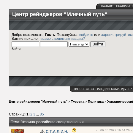
НАЧАЛО
ПРАВИЛА
Центр рейнджеров "Млечный путь"
Добро пожаловать,
Гость
. Пожалуйста,
войдите
или
зарегистрируйтес
Вам не пришло
письмо с кодом активации?
Войти
ТВОРЧЕСТВО
ГИЛЬДИИ
КОМАНДЫ
ТР
Центр рейнджеров "Млечный путь"
>
Тусовка
>
Политика
>
Украино-росси
Страниц: [
1
]
2
3
...
85
Тема: Украино-российские спецотношения
«
:
06.05.2022 16:44:26 »
С.Т.А.Л.И.Н.