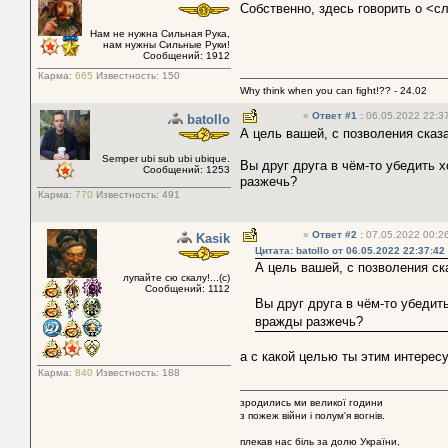
Собственно, здесь говорить о <сл
Нам не нужна Сильная Рука,
нам нужны Сильные Руки!
Сообщений: 1912
Карма:
665
Известность:
150
Why think when you can fight!?? - 24.02
«
Ответ #1
:
06.05.2022 22:37
batollo
А цель вашей, с позволения сказа
Semper ubi sub ubi ubique.
Вы друг друга в чём-то убедить 
Сообщений: 1253
разжечь?
Карма:
770
Известность:
491
«
Ответ #2
:
07.05.2022 00:26
Kasik
Цитата: batollo от 06.05.2022 22:37:42
А цель вашей, с позволения ск
лупайте сю скалу!...(с)
Сообщений: 1112
Вы друг друга в чём-то убедит
вражды разжечь?
а с какой целью ты этим интерес
Карма:
840
Известность:
188
зродились ми великої години
з пожеж війни і полум'я вогнів.
плекав нас біль за долю України,