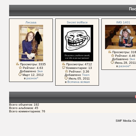
Пос
Лисааа
Secret trollface
IMG 1401
Просмотры: 31
Рейтинг: 4.46
Добавлено
Эня
Июнь 28, 2011
Просмотры: 3335
Просмотры: 4712
в
разное*
Рейтинг: 4.63
Комментарии: 13
Добавлено
Эня
Рейтинг: 3.36
Март 12, 2012
Добавлено
Tixen
в
разное*
Июль 05, 2011
в
Всячина всякая
Всего объектов: 192
Всего альбомов: 45
Всего комментариев: 76
SMF Media Gal