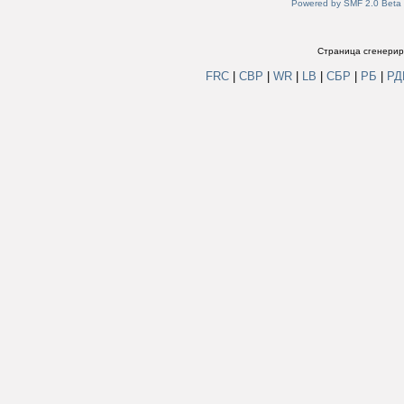
Powered by SMF 2.0 Beta
Страница сгенериро
FRC
|
СВР
|
WR
|
LB
|
СБР
|
РБ
|
Р