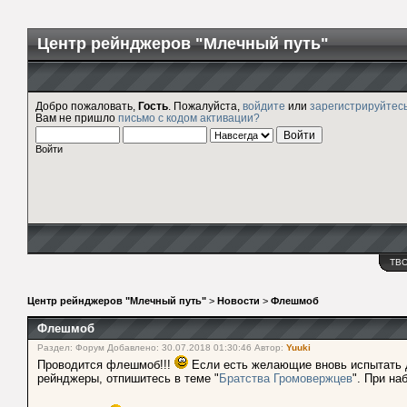
Центр рейнджеров "Млечный путь"
Добро пожаловать,
Гость
. Пожалуйста,
войдите
или
зарегистрируйтес
Вам не пришло
письмо с кодом активации?
Войти
ТВ
Центр рейнджеров "Млечный путь"
>
Новости
>
Флешмоб
Флешмоб
Раздел: Форум Добавлено: 30.07.2018 01:30:46 Автор:
Yuuki
Проводится флешмоб!!!
Если есть желающие вновь испытать да
рейнджеры, отпишитесь в теме "
Братства Громовержцев
". При на