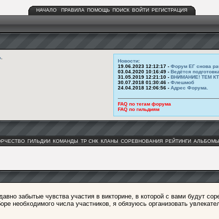
НАЧАЛО
ПРАВИЛА
ПОМОЩЬ
ПОИСК
ВОЙТИ
РЕГИСТРАЦИЯ
ь
.
Новости
:
19.06.2023 12:12:17 -
Форум ЕГ снова ра
03.04.2020 10:16:49 -
Ведётся подготовк
31.05.2019 12:21:10 -
ВНИМАНИЕ! ТЕМ К
30.07.2018 01:30:46 -
Флешмоб
24.04.2018 12:06:56 -
Адрес Форума.
FAQ по тегам форума
FAQ по гильдиям
ОРЧЕСТВО
ГИЛЬДИИ
КОМАНДЫ
ТР СНК
КЛАНЫ
СОРЕВНОВАНИЯ
РЕЙТИНГИ
АЛЬБОМ
вно забытые чувства участия в викторине, в которой с вами будут сор
боре необходимого числа участников, я обязуюсь организовать увлекате