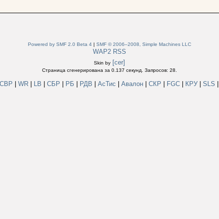
Powered by SMF 2.0 Beta 4
|
SMF © 2006–2008, Simple Machines LLC
WAP2
RSS
[cer]
Skin by
Страница сгенерирована за 0.137 секунд. Запросов: 28.
СВР
|
WR
|
LB
|
СБР
|
РБ
|
РДВ
|
АсТис
|
Авалон
|
СКР
|
FGC
|
КРУ
|
SLS