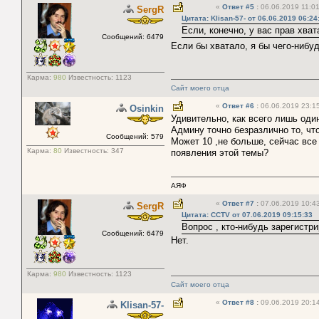
«
Ответ #5
:
06.06.2019 11:01
SergR
Цитата: Klisan-57- от 06.06.2019 06:24
Если, конечно, у вас прав хват
Сообщений: 6479
Если бы хватало, я бы чего-нибу
Карма:
980
Известность:
1123
Сайт моего отца
«
Ответ #6
:
06.06.2019 23:15
Osinkin
Удивительно, как всего лишь оди
Админу точно безразлично то, чт
Сообщений: 579
Может 10 ,не больше, сейчас все
Карма:
80
Известность:
347
появления этой темы?
АЯФ
«
Ответ #7
:
07.06.2019 10:43
SergR
Цитата: CCTV от 07.06.2019 09:15:33
Вопрос , кто-нибудь зарегистр
Сообщений: 6479
Нет.
Карма:
980
Известность:
1123
Сайт моего отца
«
Ответ #8
:
09.06.2019 20:14
Klisan-57-