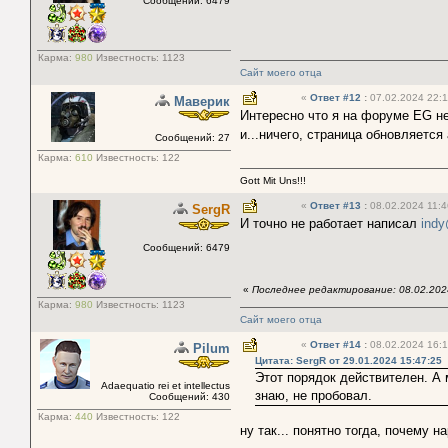
Сообщений: 6479
Карма:
980
Известность:
1123
Сайт моего отца
«
Ответ #12
:
07.02.2024 22:1
Маверик
Интересно что я на форуме EG не
и...ничего, страница обновляетс
Сообщений: 27
Карма:
610
Известность:
122
Gott Mit Uns!!!
«
Ответ #13
:
08.02.2024 11:4
SergR
И точно не работает написал
indy
Сообщений: 6479
«
Последнее редактирование: 08.02.202
Карма:
980
Известность:
1123
Сайт моего отца
«
Ответ #14
:
08.02.2024 16:1
Pilum
Цитата: SergR от 29.01.2024 15:47:25
Этот порядок действителен. А
Adaequatio rei et intellectus
знаю, не пробовал.
Сообщений: 430
Карма:
440
Известность:
122
ну так... понятно тогда, почему н