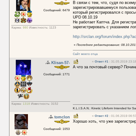
В связи с тем, что, судя по всем
зарегистрировавшемуся пользова
Сообщений: 6479
который регистрировался с прось
UPD 08.10.19
Не работает Каптча. Для регистр
зарегистрировать с указанием л
Карма:
980
Известность:
1123
http://srclan.org/forum/index.php
«
Последнее редактирование: 08.10.201
Сайт моего отца
«
Ответ #1
:
31.05.2019 23:18
Klisan-57-
А что за почтовый сервер? Почин
Сообщений: 1771
Карма:
1318
Известность:
3152
K.L.I.S.A.N.: Kinetic Lifeform Intended for S
«
Ответ #2
:
01.06.2019 06:57
tomclon
Хорошо хоть, что уже зарегистри
Сообщений: 1053