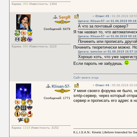
Карма:
352
Известность:
1304
«
Ответ #3
:
01.06.2019 18:57
SergR
Цитата: Klisan-57- от 01.06.2019 09:18
А что за почтовый сервер?
Сообщений: 6479
Я так назвал то, что автоматиче
Цитата: Klisan-57- от 01.06.2019 09:18
Починить или прописать друго
Карма:
980
Известность:
1123
Починить теоретически можно. Н
Цитата: tomclon от 01.06.2019 16:57:1
Хорошо хоть, что уже зарегист
Если пароль не забудешь.
Сайт моего отца
«
Ответ #4
:
05.06.2019 20:24
Klisan-57-
У меня своего форума не было, но
smtp-сервер, через который отп
Сообщений: 1771
сервер и прописать его адрес в н
Карма:
1318
Известность:
3152
K.L.I.S.A.N.: Kinetic Lifeform Intended for S