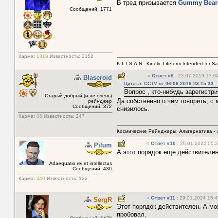
В тред призывается
Gummy Bear
Сообщений: 1771
Карма:
1318
Известность:
3152
K.L.I.S.A.N.: Kinetic Lifeform Intended for S
«
Ответ #9
:
23.07.2019 17:04
Blaseroid
Цитата: CCTV от 06.06.2019 23:15:33
Вопрос , кто-нибудь зарегистр
Старый добрый (и не очень)
Да собственно о чем говорить, с
рейнджер
Сообщений: 372
снизилось.
Карма:
85
Известность:
247
Космические Рейнджеры: Альтернатива -
«
Ответ #10
:
29.01.2024 05:2
Pilum
А этот порядок еще действителе
Adaequatio rei et intellectus
Сообщений: 430
Карма:
440
Известность:
122
«
Ответ #11
:
29.01.2024 15:4
SergR
Этот порядок действителен. А мо
пробовал.