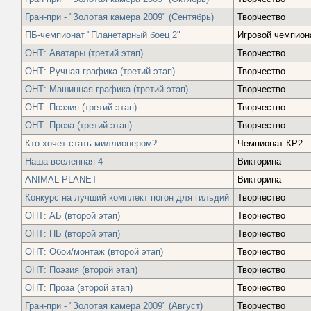
Гран-при - "Золотая камера 2009" (Сентябрь)
Творчество
ПБ-чемпионат "Планетарный боец 2"
Игровой чемпион
ОНТ: Аватары (третий этап)
Творчество
ОНТ: Ручная графика (третий этап)
Творчество
ОНТ: Машинная графика (третий этап)
Творчество
ОНТ: Поэзия (третий этап)
Творчество
ОНТ: Проза (третий этап)
Творчество
Кто хочет стать миллионером?
Чемпионат КР2
Наша вселенная 4
Викторина
ANIMAL PLANET
Викторина
Конкурс на лучший комплект погон для гильдий
Творчество
ОНТ: АБ (второй этап)
Творчество
ОНТ: ПБ (второй этап)
Творчество
ОНТ: Обои/монтаж (второй этап)
Творчество
ОНТ: Поэзия (второй этап)
Творчество
ОНТ: Проза (второй этап)
Творчество
Гран-при - "Золотая камера 2009" (Август)
Творчество