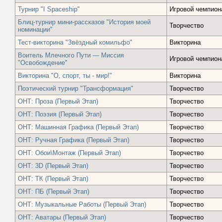
Турнир "I Spaceship"
Игровой чемпион
Блиц-турнир мини-рассказов "История моей
Творчество
номинации"
Тест-викторина "Звёздный комильфо"
Викторина
Воитель Млечного Пути — Миссия
Игровой чемпион
"Освобождение"
Викторина "О, спорт, ты - мир!"
Викторина
Поэтический турнир "Трансформация"
Творчество
ОНТ: Проза (Первый Этап)
Творчество
ОНТ: Поэзия (Первый Этап)
Творчество
ОНТ: Машинная Графика (Первый Этап)
Творчество
ОНТ: Ручная Графика (Первый Этап)
Творчество
ОНТ: Обои\Монтаж (Первый Этап)
Творчество
ОНТ: 3D (Первый Этап)
Творчество
ОНТ: ТК (Первый Этап)
Творчество
ОНТ: ПБ (Первый Этап)
Творчество
ОНТ: Музыкальные Работы (Первый Этап)
Творчество
ОНТ: Аватары (Первый Этап)
Творчество