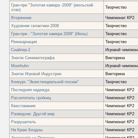
Гран-при "Золотая камера -2009" (июльский
Творчество
этап)
Вторжение
Чемпионат КР2
Художник галактики 2008
Творчество
Гран-при - "Золотая камера 2009" (Июнь)
Творчество
Реинкарнация
Творчество
Снайпер-2
Игровой чемпион
Знаток Синематографа
Викторина
Moorhuhn
Игровой чемпион
Знаток Игровой Индустрии
Викторина
Конкурс "Экзистенциальной поэзии"
Творчество
Последняя надежда
Чемпионат КР2
Расхититель гробниц
Чемпионат КР2
Квестомания
Чемпионат КР2
Разведчик: Другой мир
Чемпионат КР2
Разрушитель
Чемпионат КР2
На Краю Бездны
Чемпионат КР2
Звездолёт на Прокачку
Чемпионат КР2