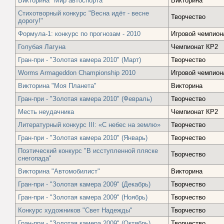
Викторина "Мир автоспорта"
Викторина
Стихотворный конкурс "Весна идёт - весне
Творчество
дорогу!"
Формула-1: конкурс по прогнозам - 2010
Игровой чемпион
Голубая Лагуна
Чемпионат КР2
Гран-при - "Золотая камера 2010" (Март)
Творчество
Worms Armageddon Championship 2010
Игровой чемпион
Викторина "Моя Планета"
Викторина
Гран-при - "Золотая камера 2010" (Февраль)
Творчество
Месть неудачника
Чемпионат КР2
Литературный конкурс III: «С небес на землю»
Творчество
Гран-при - "Золотая камера 2010" (Январь)
Творчество
Поэтический конкурс "В исступленной пляске
Творчество
снегопада"
Викторина "Автомобилист"
Викторина
Гран-при - "Золотая камера 2009" (Декабрь)
Творчество
Гран-при - "Золотая камера 2009" (Ноябрь)
Творчество
Конкурс художников "Свет Надежды"
Творчество
Гран-при - "Золотая камера 2009" (Октябрь)
Творчество