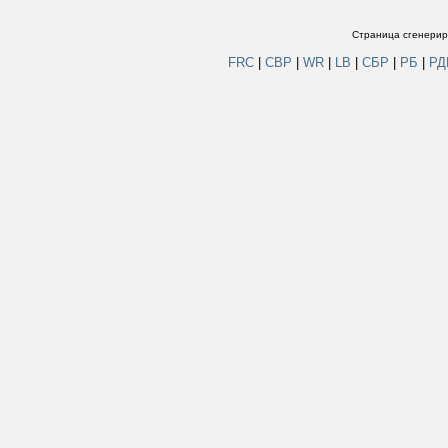
Страница сгенериро
FRC
|
СВР
|
WR
|
LB
|
СБР
|
РБ
|
Р