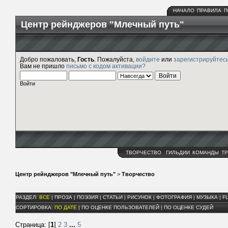
НАЧАЛО
ПРАВИЛА
П
Центр рейнджеров "Млечный путь"
Добро пожаловать,
Гость
. Пожалуйста,
войдите
или
зарегистрируйтес
Вам не пришло
письмо с кодом активации?
Войти
ТВОРЧЕСТВО
ГИЛЬДИИ
КОМАНДЫ
ТР
Центр рейнджеров "Млечный путь"
>
Творчество
РАЗДЕЛ:
ВСЕ
|
ПРОЗА
|
ПОЭЗИЯ
|
СТАТЬИ
|
РИСУНОК
|
ФОТОГРАФИЯ
|
МУЗЫКА
|
F
СОРТИРОВКА:
ПО ДАТЕ
|
ПО ОЦЕНКЕ ПОЛЬЗОВАТЕЛЕЙ
|
ПО ОЦЕНКЕ СУДЕЙ
Страница: [
1
]
2
3
...
5