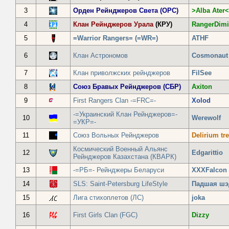
3
Орден Рейнджеров Света (ОРС)
>Alba Ater<
4
Клан Рейнджеров Урала
(КРУ)
RangerDimi
5
=Warrior Rangers= (=WR=)
ATHF
6
Клан Астрономов
Cosmonaut
7
Клан приволжских рейнджеров
FilSee
8
Союз Бравых Рейнджеров (СБР)
Axiton
9
First Rangers Clan -=FRC=-
Xolod
-=Украинский Клан Рейнджеров=-
10
Werewolf
=УКР=-
11
Союз Вольных Рейнджеров
Delirium t
Космический Военный Альянс
12
Edgarittio
Рейнджеров Казахстана (КВАРК)
13
-=РБ=- Рейнджеры Беларуси
XХXFalcon
14
SLS: Saint-Petersburg LifeStyle
Падшая шэ
15
Лига стихоплетов (ЛС)
joka
16
First Girls Clan (FGC)
Dizzy