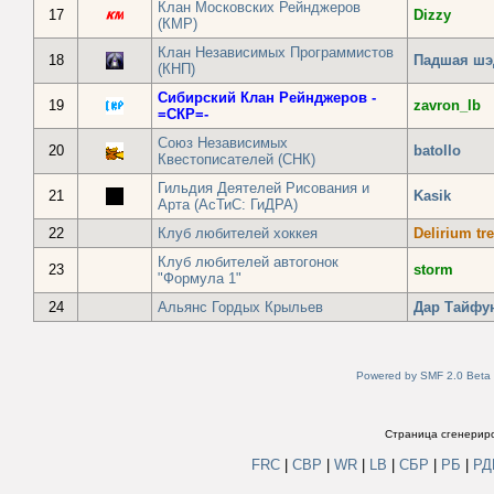
Клан Московских Рейнджеров
17
Dizzy
(КМР)
Клан Независимых Программистов
18
Падшая шэ
(КНП)
Сибирский Клан Рейнджеров -
19
zavron_lb
=СКР=-
Союз Независимых
20
batollo
Квестописателей (СНК)
Гильдия Деятелей Рисования и
21
Kasik
Арта (АсТиС: ГиДРА)
22
Клуб любителей хоккея
Delirium t
Клуб любителей автогонок
23
storm
"Формула 1"
24
Альянс Гордых Крыльев
Дар Tайфу
Powered by SMF 2.0 Beta
Страница сгенериро
FRC
|
СВР
|
WR
|
LB
|
СБР
|
РБ
|
Р