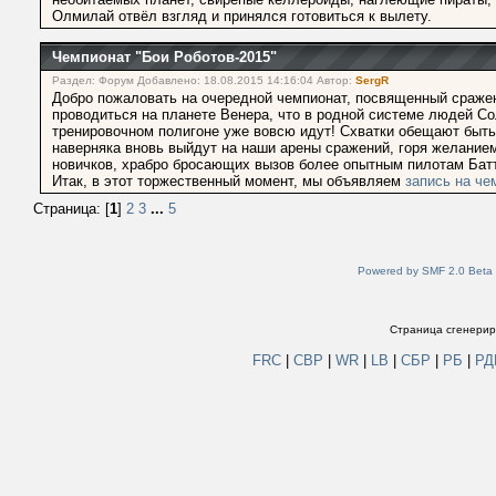
Олмилай отвёл взгляд и принялся готовиться к вылету.
Чемпионат "Бои Роботов-2015"
Раздел: Форум Добавлено: 18.08.2015 14:16:04 Автор:
SergR
Добро пожаловать на очередной чемпионат, посвященный сражен
проводиться на планете Венера, что в родной системе людей Со
тренировочном полигоне уже вовсю идут! Схватки обещают быть
наверняка вновь выйдут на наши арены сражений, горя желанием
новичков, храбро бросающих вызов более опытным пилотам Бат
Итак, в этот торжественный момент, мы объявляем
запись на че
Страница: [
1
]
2
3
...
5
Powered by SMF 2.0 Beta
Страница сгенериро
FRC
|
СВР
|
WR
|
LB
|
СБР
|
РБ
|
Р