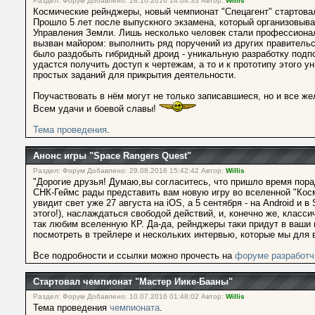
Раздел: Форум Добавлено: 28.10.2016 14:04:33 Автор:
Willis
Космические рейнджеры, новый чемпионат "Спецагент" стартова
Прошло 5 лет после выпускного экзамена, который организовы
Управления Земли. Лишь несколько человек стали профессиона
вызван майором: выполнить ряд поручений из других правитель
было раздобыть гибридный дроид - уникальную разработку подп
удастся получить доступ к чертежам, а то и к прототипу этого
простых заданий для прикрытия деятельности.
Поучаствовать в нём могут не только записавшиеся, но и все же
Всем удачи и боевой славы!
Тема проведения
.
Анонс игры "Space Rangers Quest"
Раздел: Форум Добавлено: 29.08.2016 15:42:42 Автор:
Willis
"Дорогие друзья! Думаю,вы согласитесь, что пришло время пора
СНК-Геймс рады представить вам новую игру во вселенной "Косм
увидит свет уже 27 августа на iOS, а 5 сентября - на Android и 
этого!), наслаждаться свободой действий, и, конечно же, класс
так любим вселенную КР. Да-да, рейнджеры таки придут в ваши 
посмотреть в трейлере и нескольких интервью, которые мы для в
Все подробности и ссылки можно прочесть на
форуме разработ
Стартовал чемпионат "Мастер Иике-Бааны"
Раздел: Форум Добавлено: 10.07.2016 01:48:02 Автор:
Willis
Тема проведения
чемпионата
.