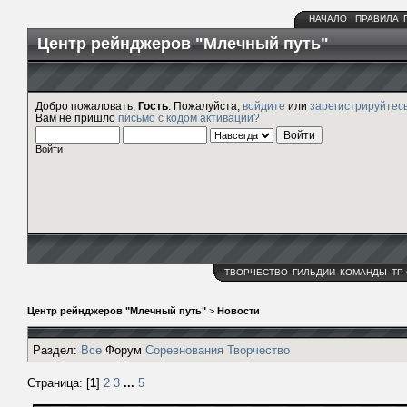
НАЧАЛО
ПРАВИЛА
Центр рейнджеров "Млечный путь"
Добро пожаловать,
Гость
. Пожалуйста,
войдите
или
зарегистрируйтес
Вам не пришло
письмо с кодом активации?
Войти
ТВОРЧЕСТВО
ГИЛЬДИИ
КОМАНДЫ
ТР
Центр рейнджеров "Млечный путь"
>
Новости
Раздел:
Все
Форум
Соревнования
Творчество
Страница: [
1
]
2
3
...
5