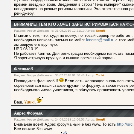
времён звёздных войн. Введенная в строй "Тень империи" смож
нападающих на разные регионы галактики. Эта ответственная р
рейнджеру.
ВНИМАНИЕ! ТЕМ КТО ХОЧЕТ ЗАРЕГИСТРИРОВАТЬСЯ НА ФО
Раздел: Форум Добавлено: 31.05.2019 12:21:10 Автор:
SergR
В связи с тем, что, судя по всему, почтовый сервер не работае
необходимо написать письмо на майл:
londren@mail.ru
с того май
активирую его вручную.
UPD 08.10.19
Не работает Каптча. Для регистрации необходимо написать пис
Я зарегистрирую вручную и вышлю временный пароль.
Флешмоб
Раздел: Форум Добавлено: 30.07.2018 01:30:46 Автор:
Yuuki
Проводится флешмоб!!!
Если есть желающие вновь испытать д
соревноваться ваши старые друзья по форуму, а также новые ре
необходимого числа участников, я обязуюсь организовать увлек
Ваш,
Yuuki
.
Адрес Форума.
Раздел: Форум Добавлено: 24.04.2018 12:06:56 Автор:
SergR
Внимание всем! Адрес форума нынче без www. То есть
http://src
Все ссылки без www.