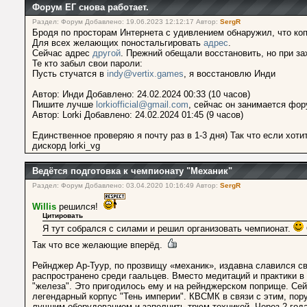
Форум ЕГ снова работает.
Раздел: Форум Добавлено: 19.06.2023 12:12:17 Автор:
SergR
Бродя по просторам Интернета с удивлением обнаружил, что ко
Для всех желающих поностальгировать
адрес
.
Сейчас адрес
другой
. Прежний обещали восстановить, но при зах
Те кто забыл свои пароли:
Пусть стучатся в
indy@vertix.games
, я восстановлю Инди
Автор: Инди Добавлено: 24.02.2024 00:33 (10 часов)
Пишите лучше
lorkiofficial@gmail.com
, сейчас он занимается фо
Автор: Lorki Добавлено: 24.02.2024 01:45 (9 часов)
Единственное проверяю я почту раз в 1-3 дня) Так что если хот
дискорд lorki_vg
Ведётся подготовка к чемпионату "Механик"
Раздел: Форум Добавлено: 03.04.2020 10:16:49 Автор:
SergR
Willis
решился!
Цитировать
Я тут собрался с силами и решил организовать чемпионат.
Так что все желающие вперёд.
Рейнджер Ар-Туур, по прозвищу «механик», издавна славился св
распространено среди гаальцев. Вместо медитаций и практики в
"железа". Это пригодилось ему и на рейнджерском поприще. Сей
легендарный корпус "Тень империи". КВСМК в связи с этим, по
лучшим оборудованием и заполнить трюм техникой. Через 2 года