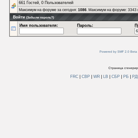
Последние сообщения на форуме.
[Подробная статистика]
Пользователи на форуме
661 Гостей, 0 Пользователей
Максимум на форуме за сегодня:
1086
. Максимум на форуме: 3343 (
Войти
(Забыли пароль?)
Имя пользователя:
Пароль:
П
Powered by SMF 2.0 Beta
Страница сгенериро
FRC
|
СВР
|
WR
|
LB
|
СБР
|
РБ
|
Р