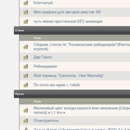
Клетчатый.
Моя графика для авторов квестов SR
чуть менее простенькая КР2 анимация
Стихи
Тема
Сборник стихов по "Космическим рейнджерам"(Фанта
игроков)
Дар Гаала
Рейнждерики
Мой перевод "Garmarna - Herr Mannelig"
По полю мы идем с тобой
Проза
Тема
Малиновый цвет всегда казался мне ненужным [Сбор
палитр]
«
1
2
Все
»
Огнетушитель
Злачный мир рейнджеров (секонд-эдишн 2015) 3 в 1 