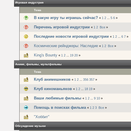
Игровая индустрия
Тема
В какую игру ты играешь сейчас?
«
1
2
...
5
6
»
Перечень игровой индустрии
«
1
2
Все
»
Последние новости игровой индустрии
«
1
2
...
6
7
»
Космические рейнджеры: Наследие
«
1
2
Все
»
King's Bounty
«
1
2
...
19
20
»
Аниме, фильмы, мультфильмы
Тема
Клуб анимешников
«
1
2
...
356
357
»
Клуб киноманьяков
«
1
2
...
18
19
»
Ваши любимые фильмы
«
1
2
...
9
10
»
Помощь в поисках фильма
«
1
2
3
Все
»
"Хоббит"
Обсуждение музыки