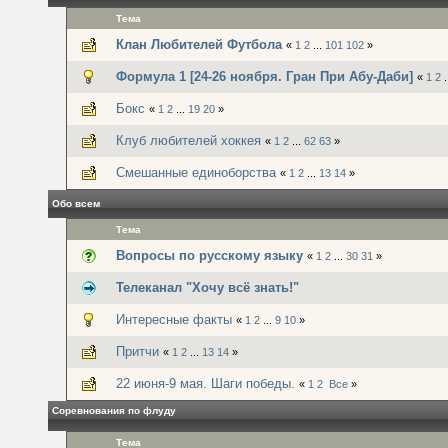
Тема
Клан Любителей Футбола
«
1
2
...
101
102
»
Формула 1 [24-26 ноября. Гран При Абу-Даби]
«
1
2
.
Бокс
«
1
2
...
19
20
»
Клуб любителей хоккея
«
1
2
...
62
63
»
Смешанные единоборства
«
1
2
...
13
14
»
Обо всем
Тема
Вопросы по русскому языку
«
1
2
...
30
31
»
Телеканал "Хочу всё знать!"
Интересные факты
«
1
2
...
9
10
»
Притчи
«
1
2
...
13
14
»
22 июня-9 мая. Шаги победы.
«
1
2
Все
»
Соревнования по флуду
Тема