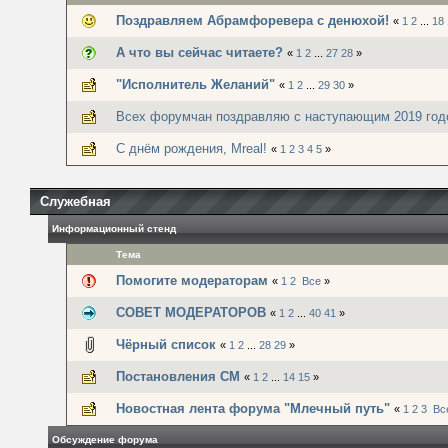
Поздравляем Абрамфоревера с денюхой!
«
1
2
...
18
А что вы сейчас читаете?
«
1
2
...
27
28
»
"Исполнитель Желаний"
«
1
2
...
29
30
»
Всех форумчан поздравляю с наступающим 2019 год
С днём рождения, Mreal!
«
1
2
3
4
5
»
Служебная
Информационный стенд
Тема
Помогите модераторам
«
1
2
Все
»
СОВЕТ МОДЕРАТОРОВ
«
1
2
...
40
41
»
Чёрный список
«
1
2
...
28
29
»
Постановления СМ
«
1
2
...
14
15
»
Новостная лента форума "Млечный путь"
«
1
2
3
Вс
Обсуждение форума