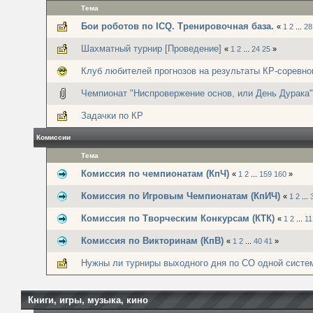
Тема
Бои роботов по ICQ. Тренировочная база.
«
1
2
...
28
Шахматный турнир [Проведение]
«
1
2
...
24
25
»
Клуб любителей прогнозов на результаты КР-соревно
Чемпионат "Ниспровержение основ, или День Дурака"
Задачки по КР
Комиссии
Тема
Комиссия по чемпионатам (КпЧ)
«
1
2
...
159
160
»
Комиссия по Игровым Чемпионатам (КпИЧ)
«
1
2
...
Комиссия по Творческим Конкурсам (КТК)
«
1
2
...
11
Комиссия по Викторинам (КпВ)
«
1
2
...
40
41
»
Нужны ли турниры выходного дня по СО одной систе
Книги, игры, музыка, кино