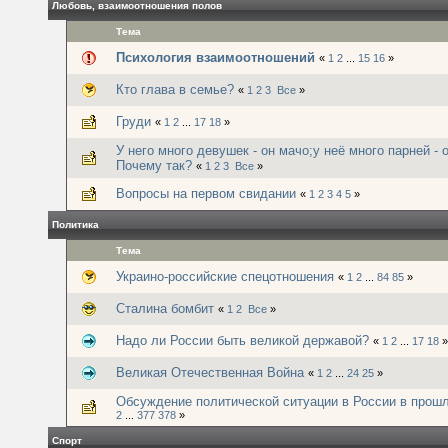
Любовь, взаимоотношения полов
Тема
Психология взаимоотношений
«
1
2
...
15
16
»
Кто глава в семье?
«
1
2
3
Все
»
Груди
«
1
2
...
17
18
»
У него много девушек - он мачо;у неё много парней - 
Почему так?
«
1
2
3
Все
»
Вопросы на первом свидании
«
1
2
3
4
5
»
Политика
Тема
Украино-российские спецотношения
«
1
2
...
84
85
»
Сталина бомбит
«
1
2
Все
»
Надо ли России быть великой державой?
«
1
2
...
17
18
»
Великая Отечественная Война
«
1
2
...
24
25
»
Обсуждение политической ситуации в России в прош
2
...
377
378
»
Спорт