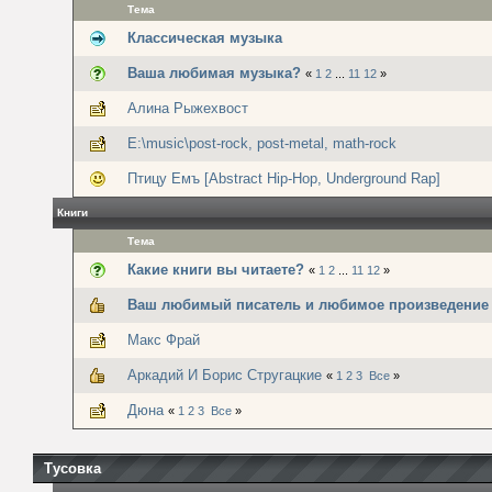
Тема
Классическая музыка
Ваша любимая музыка?
«
1
2
...
11
12
»
Алина Рыжехвост
E:\music\post-rock, post-metal, math-rock
Птицу Емъ [Abstract Hip-Hop, Underground Rap]
Книги
Тема
Какие книги вы читаете?
«
1
2
...
11
12
»
Ваш любимый писатель и любимое произведение
Макс Фрай
Аркадий И Борис Стругацкие
«
1
2
3
Все
»
Дюна
«
1
2
3
Все
»
Тусовка