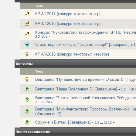
Тема
КРИЛ-2017 (конкурс текстовых игр)
КРИЛ-2016 (конкурс текстовых игр)
Конкурс "Руководство по прохождению КР HD: Револю
2
3
Все
»
Стихотворный конкурс "Ещё не вечер!" [Завершён]
«
1
КРИЛ-2015 (конкурс текстовых квестов)
Викторины
Тема
Викторина "Путешествие во времени. Эпизод 1" [Подг
Викторина "Наша Вселенная 5" [Завершена]
«
1
2
...
16
Викторина "Знаток вселенной Космических Рейнджеро
2
...
23
24
»
Викторина "Мир Фантастики: Просторы Вселенной" [н
(Изменение!!!)
Оружие и Битвы. [Завершена]
«
1
2
...
11
12
»
Прочие соревнования