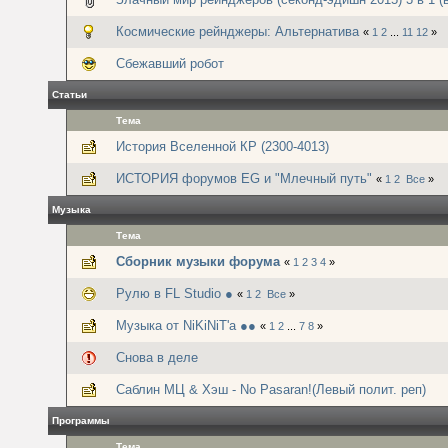
Космические рейнджеры: Альтернатива
«
1
2
...
11
12
»
Сбежавший робот
Статьи
Тема
История Вселенной КР (2300-4013)
ИСТОРИЯ форумов EG и "Млечный путь"
«
1
2
Все
»
Музыка
Тема
Сборник музыки форума
«
1
2
3
4
»
Рулю в FL Studio ●
«
1
2
Все
»
Музыка от NiKiNiT'а ●●
«
1
2
...
7
8
»
Снова в деле
Саблин МЦ & Хэш - No Pasaran!(Левый полит. реп)
Программы
Тема