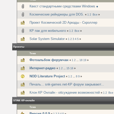
Квест стандартными средствами Windows ●
Космические рейнджеры для DOS.
«
1
2
Все
»
Проект Космической 2D Аркады - Скроллер
КР пак для мобильного
«
1
2
Все
»
Solar System Simulator
«
1
2
3
4
5
»
Проекты
Тема
Фотоальбом форумчан
«
1
2
...
18
19
»
Интернет-радио
«
1
2
...
15
16
»
NOD Literature Project
«
1
2
...
8
9
»
Печаль... snk-games.net-КР форум закрывают...
Клон КР Онлайн - обсуждение возможностей
«
1
2
Все
STAW. КР-онлайн
Тема
Версия 0.0.9
«
1
2
3
4
5
»