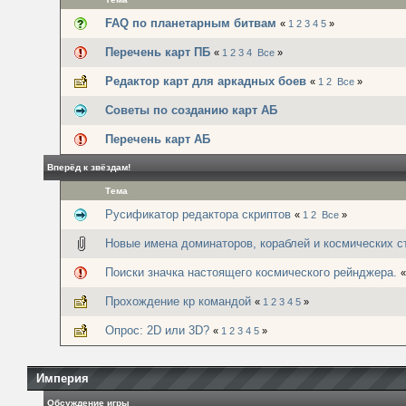
FAQ по планетарным битвам
«
1
2
3
4
5
»
Перечень карт ПБ
«
1
2
3
4
Все
»
Редактор карт для аркадных боев
«
1
2
Все
»
Советы по созданию карт АБ
Перечень карт АБ
Вперёд к звёздам!
Тема
Русификатор редактора скриптов
«
1
2
Все
»
Новые имена доминаторов, кораблей и космических с
Поиски значка настоящего космического рейнджера.
Прохождение кр командой
«
1
2
3
4
5
»
Опрос: 2D или 3D?
«
1
2
3
4
5
»
Империя
Обсуждение игры