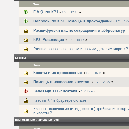
Тема
F.A.Q. по КР1
«
1
2
...
12
13
»
Вопросы по КР2. Помощь в прохождении
«
1
2
...
12
Расшифровки наших сокращений и аббревиатур
КР2: Революция
«
1
2
...
15
16
»
Разные вопросы по расам и прочим деталям мира КР
Квесты
Тема
Квесты и их прохождения
«
1
2
...
15
16
»
Помощь в написании квестов!
«
1
2
...
26
27
»
Заповеди ТГЕ-писателя
«
1
2
Все
»
Квесты КР в браузере онлайн
Каковы технические (и художеств.) требования к кар
в квесты ?
Планетарные и аркадные бои
Тема