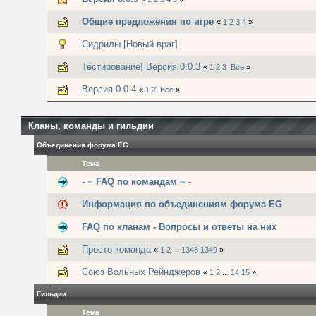
Общие предложения по игре
«
1
2
3
4
»
Сидрилы [Новый враг]
Тестирование! Версия 0.0.3
«
1
2
3
Все
»
Версия 0.0.4
«
1
2
Все
»
Кланы, команды и гильдии
Объединения форума EG
Тема
- = FAQ по командам = -
Информация по объединениям форума EG
FAQ по кланам - Вопросы и ответы на них
Просто команда
«
1
2
...
1348
1349
»
Союз Вольных Рейнджеров
«
1
2
...
14
15
»
Гильдии
Тема