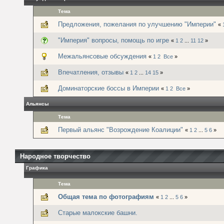
Тема
Предложения, пожелания по улучшению "Империи"
«
"Империя" вопросы, помощь по игре
«
1
2
...
11
12
»
Межальянсовые обсуждения
«
1
2
Все
»
Впечатления, отзывы
«
1
2
...
14
15
»
Доминаторские боссы в Империи
«
1
2
Все
»
Альянсы
Тема
Первый альянс "Возрождение Коалиции"
«
1
2
...
5
6
»
Народное творчество
Графика
Тема
Общая тема по фотографиям
«
1
2
...
5
6
»
Старые малокские башни.