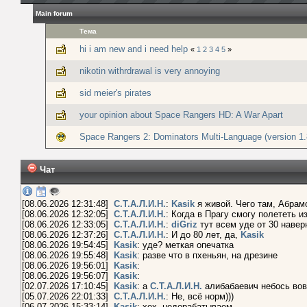
Main forum
Тема
hi i am new and i need help
«
1
2
3
4
5
»
nikotin withrdrawal is very annoying
sid meier's pirates
your opinion about Space Rangers HD: A War Apart
Space Rangers 2: Dominators Multi-Language (version 1.
Чат
[08.06.2026 12:31:48]
С.Т.А.Л.И.Н.
:
Kasik
я живой. Чего там, Абр
[08.06.2026 12:32:05]
С.Т.А.Л.И.Н.
: Когда в Прагу смогу полетет
[08.06.2026 12:33:05]
С.Т.А.Л.И.Н.
:
diGriz
тут всем уде от 30 нав
[08.06.2026 12:37:26]
С.Т.А.Л.И.Н.
: И до 80 лет, да,
Kasik
[08.06.2026 19:54:45]
Kasik
: уде? меткая опечатка
[08.06.2026 19:55:48]
Kasik
: разве что в пхеньян, на дрезине
[08.06.2026 19:56:01]
Kasik
:
[08.06.2026 19:56:07]
Kasik
: