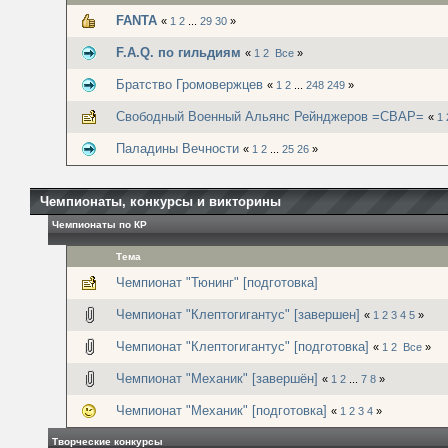
FANTA
«
1
2
...
29
30
»
F.A.Q. по гильдиям
«
1
2
Все
»
Братство Громовержцев
«
1
2
...
248
249
»
Свободный Военный Альянс Рейнджеров =СВАР=
«
1
Паладины Вечности
«
1
2
...
25
26
»
Чемпионаты, конкурсы и викторины
Чемпионаты по КР
Тема
Чемпионат "Тюнинг" [подготовка]
Чемпионат "Клептогигантус" [завершен]
«
1
2
3
4
5
»
Чемпионат "Клептогигантус" [подготовка]
«
1
2
Все
»
Чемпионат "Механик" [завершён]
«
1
2
...
7
8
»
Чемпионат "Механик" [подготовка]
«
1
2
3
4
»
Творческие конкурсы