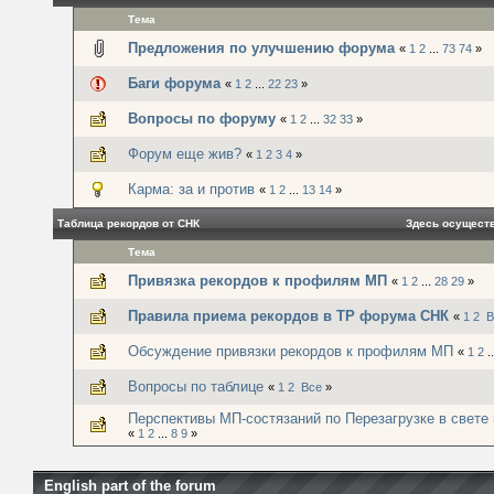
Тема
Предложения по улучшению форума
«
1
2
...
73
74
»
Баги форума
«
1
2
...
22
23
»
Вопросы по форуму
«
1
2
...
32
33
»
Форум еще жив?
«
1
2
3
4
»
Карма: за и против
«
1
2
...
13
14
»
Таблица рекордов от СНК
Здесь осущест
Тема
Привязка рекордов к профилям МП
«
1
2
...
28
29
»
Правила приема рекордов в ТР форума СНК
«
1
2
В
Обсуждение привязки рекордов к профилям МП
«
1
2
.
Вопросы по таблице
«
1
2
Все
»
Перспективы МП-состязаний по Перезагрузке в свете м
«
1
2
...
8
9
»
English part of the forum