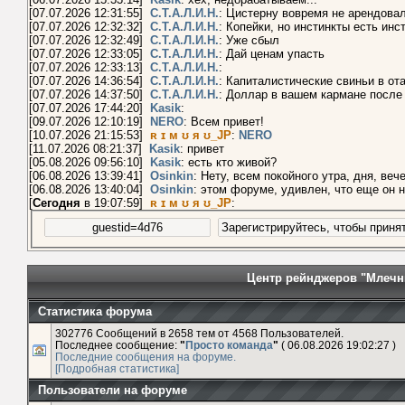
[02.07.2026 17:10:45]
Kasik
: а
С.Т.А.Л.И.Н.
алибабаевич небось 
[05.07.2026 22:01:33]
С.Т.А.Л.И.Н.
: Не, всё норм)))
[06.07.2026 15:33:14]
Kasik
: хех, недорабатываем...
[07.07.2026 12:31:55]
С.Т.А.Л.И.Н.
: Цистерну вовремя не арендо
[07.07.2026 12:32:32]
С.Т.А.Л.И.Н.
: Копейки, но инстинкты есть и
[07.07.2026 12:32:49]
С.Т.А.Л.И.Н.
: Уже сбыл
[07.07.2026 12:33:05]
С.Т.А.Л.И.Н.
: Дай ценам упасть
[07.07.2026 12:33:13]
С.Т.А.Л.И.Н.
:
[07.07.2026 14:36:54]
С.Т.А.Л.И.Н.
: Капиталистические свиньи в 
[07.07.2026 14:37:50]
С.Т.А.Л.И.Н.
: Доллар в вашем кармане пос
[07.07.2026 17:44:20]
Kasik
:
[09.07.2026 12:10:19]
NERO
: Всем привет!
[10.07.2026 21:15:53]
ʀ ɪ м ʊ я ʊ_JP
:
NERO
[11.07.2026 08:21:37]
Kasik
: привет
[05.08.2026 09:56:10]
Kasik
: есть кто живой?
[06.08.2026 13:39:41]
Osinkin
: Нету, всем покойного утра, дня, 
[06.08.2026 13:40:04]
Osinkin
: этом форуме, удивлен, что еще о
[
Сегодня
в 19:07:59]
ʀ ɪ м ʊ я ʊ_JP
:
Центр рейнджеров "Млечн
Статистика форума
302776 Сообщений в 2658 тем от 4568 Пользователей.
Последнее сообщение:
"
Просто команда
"
( 06.08.2026 19:02:27 )