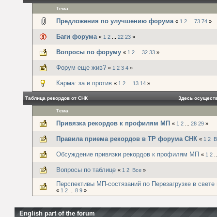
Тема
Предложения по улучшению форума
«
1
2
...
73
74
»
Баги форума
«
1
2
...
22
23
»
Вопросы по форуму
«
1
2
...
32
33
»
Форум еще жив?
«
1
2
3
4
»
Карма: за и против
«
1
2
...
13
14
»
Таблица рекордов от СНК
Здесь осущест
Тема
Привязка рекордов к профилям МП
«
1
2
...
28
29
»
Правила приема рекордов в ТР форума СНК
«
1
2
В
Обсуждение привязки рекордов к профилям МП
«
1
2
.
Вопросы по таблице
«
1
2
Все
»
Перспективы МП-состязаний по Перезагрузке в свете м
«
1
2
...
8
9
»
English part of the forum