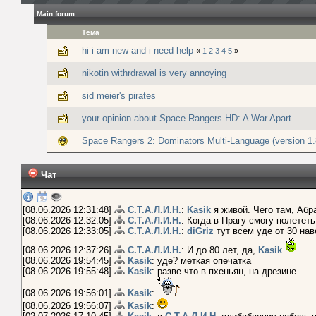
Main forum
Тема
hi i am new and i need help
«
1
2
3
4
5
»
nikotin withrdrawal is very annoying
sid meier's pirates
your opinion about Space Rangers HD: A War Apart
Space Rangers 2: Dominators Multi-Language (version 1.
Чат
[08.06.2026 12:31:48]
С.Т.А.Л.И.Н.
:
Kasik
я живой. Чего там, Абр
[08.06.2026 12:32:05]
С.Т.А.Л.И.Н.
: Когда в Прагу смогу полетет
[08.06.2026 12:33:05]
С.Т.А.Л.И.Н.
:
diGriz
тут всем уде от 30 нав
[08.06.2026 12:37:26]
С.Т.А.Л.И.Н.
: И до 80 лет, да,
Kasik
[08.06.2026 19:54:45]
Kasik
: уде? меткая опечатка
[08.06.2026 19:55:48]
Kasik
: разве что в пхеньян, на дрезине
[08.06.2026 19:56:01]
Kasik
:
[08.06.2026 19:56:07]
Kasik
: