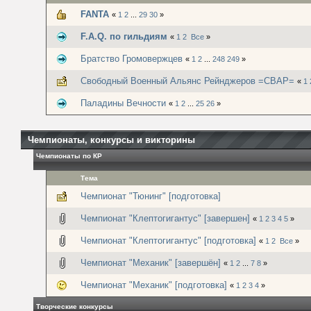
FANTA
«
1
2
...
29
30
»
F.A.Q. по гильдиям
«
1
2
Все
»
Братство Громовержцев
«
1
2
...
248
249
»
Свободный Военный Альянс Рейнджеров =СВАР=
«
1
Паладины Вечности
«
1
2
...
25
26
»
Чемпионаты, конкурсы и викторины
Чемпионаты по КР
Тема
Чемпионат "Тюнинг" [подготовка]
Чемпионат "Клептогигантус" [завершен]
«
1
2
3
4
5
»
Чемпионат "Клептогигантус" [подготовка]
«
1
2
Все
»
Чемпионат "Механик" [завершён]
«
1
2
...
7
8
»
Чемпионат "Механик" [подготовка]
«
1
2
3
4
»
Творческие конкурсы