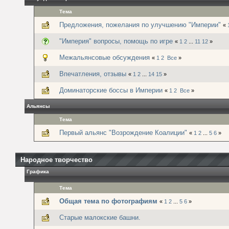
Тема
Предложения, пожелания по улучшению "Империи"
«
"Империя" вопросы, помощь по игре
«
1
2
...
11
12
»
Межальянсовые обсуждения
«
1
2
Все
»
Впечатления, отзывы
«
1
2
...
14
15
»
Доминаторские боссы в Империи
«
1
2
Все
»
Альянсы
Тема
Первый альянс "Возрождение Коалиции"
«
1
2
...
5
6
»
Народное творчество
Графика
Тема
Общая тема по фотографиям
«
1
2
...
5
6
»
Старые малокские башни.