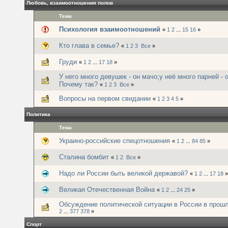
Любовь, взаимоотношения полов
Тема
Психология взаимоотношений
«
1
2
...
15
16
»
Кто глава в семье?
«
1
2
3
Все
»
Груди
«
1
2
...
17
18
»
У него много девушек - он мачо;у неё много парней - 
Почему так?
«
1
2
3
Все
»
Вопросы на первом свидании
«
1
2
3
4
5
»
Политика
Тема
Украино-российские спецотношения
«
1
2
...
84
85
»
Сталина бомбит
«
1
2
Все
»
Надо ли России быть великой державой?
«
1
2
...
17
18
»
Великая Отечественная Война
«
1
2
...
24
25
»
Обсуждение политической ситуации в России в прош
2
...
377
378
»
Спорт