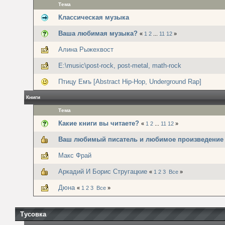
Тема
Классическая музыка
Ваша любимая музыка?
«
1
2
...
11
12
»
Алина Рыжехвост
E:\music\post-rock, post-metal, math-rock
Птицу Емъ [Abstract Hip-Hop, Underground Rap]
Книги
Тема
Какие книги вы читаете?
«
1
2
...
11
12
»
Ваш любимый писатель и любимое произведение
Макс Фрай
Аркадий И Борис Стругацкие
«
1
2
3
Все
»
Дюна
«
1
2
3
Все
»
Тусовка