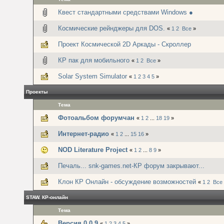
Квест стандартными средствами Windows ●
Космические рейнджеры для DOS.
«
1
2
Все
»
Проект Космической 2D Аркады - Скроллер
КР пак для мобильного
«
1
2
Все
»
Solar System Simulator
«
1
2
3
4
5
»
Проекты
Тема
Фотоальбом форумчан
«
1
2
...
18
19
»
Интернет-радио
«
1
2
...
15
16
»
NOD Literature Project
«
1
2
...
8
9
»
Печаль... snk-games.net-КР форум закрывают...
Клон КР Онлайн - обсуждение возможностей
«
1
2
Все
STAW. КР-онлайн
Тема
Версия 0.0.9
«
1
2
3
4
5
»