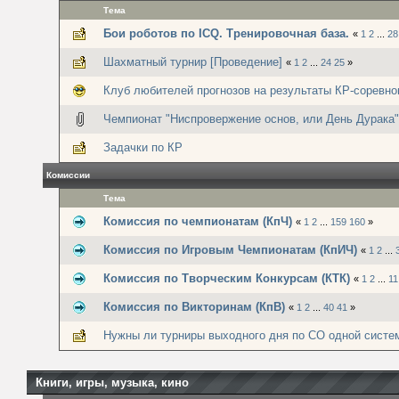
Тема
Бои роботов по ICQ. Тренировочная база.
«
1
2
...
28
Шахматный турнир [Проведение]
«
1
2
...
24
25
»
Клуб любителей прогнозов на результаты КР-соревно
Чемпионат "Ниспровержение основ, или День Дурака"
Задачки по КР
Комиссии
Тема
Комиссия по чемпионатам (КпЧ)
«
1
2
...
159
160
»
Комиссия по Игровым Чемпионатам (КпИЧ)
«
1
2
...
Комиссия по Творческим Конкурсам (КТК)
«
1
2
...
11
Комиссия по Викторинам (КпВ)
«
1
2
...
40
41
»
Нужны ли турниры выходного дня по СО одной систе
Книги, игры, музыка, кино