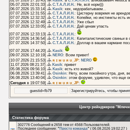
[02.07.2026 17:10:45]
Kasik
: а
С.Т.А.Л.И.Н.
алибабаевич небось 
[05.07.2026 22:01:33]
С.Т.А.Л.И.Н.
: Не, всё норм)))
[06.07.2026 15:33:14]
Kasik
: хех, недорабатываем...
[07.07.2026 12:31:55]
С.Т.А.Л.И.Н.
: Цистерну вовремя не арендо
[07.07.2026 12:32:32]
С.Т.А.Л.И.Н.
: Копейки, но инстинкты есть и
[07.07.2026 12:32:49]
С.Т.А.Л.И.Н.
: Уже сбыл
[07.07.2026 12:33:05]
С.Т.А.Л.И.Н.
: Дай ценам упасть
[07.07.2026 12:33:13]
С.Т.А.Л.И.Н.
:
[07.07.2026 14:36:54]
С.Т.А.Л.И.Н.
: Капиталистические свиньи в 
[07.07.2026 14:37:50]
С.Т.А.Л.И.Н.
: Доллар в вашем кармане пос
[07.07.2026 17:44:20]
Kasik
:
[09.07.2026 12:10:19]
NERO
: Всем привет!
[10.07.2026 21:15:53]
ʀ ɪ м ʊ я ʊ_JP
:
NERO
[11.07.2026 08:21:37]
Kasik
: привет
[05.08.2026 09:56:10]
Kasik
: есть кто живой?
[06.08.2026 13:39:41]
Osinkin
: Нету, всем покойного утра, дня, 
[06.08.2026 13:40:04]
Osinkin
: этом форуме, удивлен, что еще о
[
Сегодня
в 19:07:59]
ʀ ɪ м ʊ я ʊ_JP
:
Центр рейнджеров "Млечн
Статистика форума
302776 Сообщений в 2658 тем от 4568 Пользователей.
Последнее сообщение:
"
Просто команда
"
( 06.08.2026 19:02:27 )