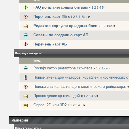
FAQ по планетарным битвам
«
1
2
3
4
5
»
Перечень карт ПБ
«
1
2
3
4
Все
»
Редактор карт для аркадных боев
«
1
2
Все
»
Советы по созданию карт АБ
Перечень карт АБ
Вперёд к звёздам!
Тема
Русификатор редактора скриптов
«
1
2
Все
»
Новые имена доминаторов, кораблей и космических с
Поиски значка настоящего космического рейнджера.
Прохождение кр командой
«
1
2
3
4
5
»
Опрос: 2D или 3D?
«
1
2
3
4
5
»
Империя
Обсуждение игры