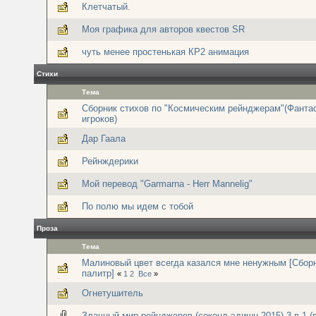
Клетчатый.
Моя графика для авторов квестов SR
чуть менее простенькая КР2 анимация
Стихи
Тема
Сборник стихов по "Космическим рейнджерам"(Фанта
игроков)
Дар Гаала
Рейнждерики
Мой перевод "Garmarna - Herr Mannelig"
По полю мы идем с тобой
Проза
Тема
Малиновый цвет всегда казался мне ненужным [Сбор
палитр]
«
1
2
Все
»
Огнетушитель
Злачный мир рейнджеров (секонд-эдишн 2015) 3 в 1 