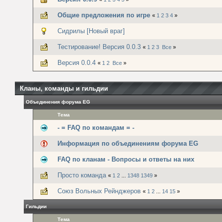
Общие предложения по игре
«
1
2
3
4
»
Сидрилы [Новый враг]
Тестирование! Версия 0.0.3
«
1
2
3
Все
»
Версия 0.0.4
«
1
2
Все
»
Кланы, команды и гильдии
Объединения форума EG
Тема
- = FAQ по командам = -
Информация по объединениям форума EG
FAQ по кланам - Вопросы и ответы на них
Просто команда
«
1
2
...
1348
1349
»
Союз Вольных Рейнджеров
«
1
2
...
14
15
»
Гильдии
Тема