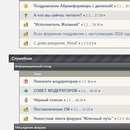
Поздравляем Абрамфоревера с денюхой!
«
1
2
...
18
А что вы сейчас читаете?
«
1
2
...
27
28
»
"Исполнитель Желаний"
«
1
2
...
29
30
»
Всех форумчан поздравляю с наступающим 2019 год
С днём рождения, Mreal!
«
1
2
3
4
5
»
Служебная
Информационный стенд
Тема
Помогите модераторам
«
1
2
Все
»
СОВЕТ МОДЕРАТОРОВ
«
1
2
...
40
41
»
Чёрный список
«
1
2
...
28
29
»
Постановления СМ
«
1
2
...
14
15
»
Новостная лента форума "Млечный путь"
«
1
2
3
Вс
Обсуждение форума