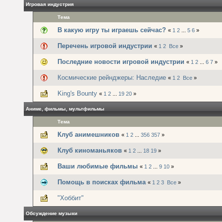
Игровая индустрия
Тема
В какую игру ты играешь сейчас?
«
1
2
...
5
6
»
Перечень игровой индустрии
«
1
2
Все
»
Последние новости игровой индустрии
«
1
2
...
6
7
»
Космические рейнджеры: Наследие
«
1
2
Все
»
King's Bounty
«
1
2
...
19
20
»
Аниме, фильмы, мультфильмы
Тема
Клуб анимешников
«
1
2
...
356
357
»
Клуб киноманьяков
«
1
2
...
18
19
»
Ваши любимые фильмы
«
1
2
...
9
10
»
Помощь в поисках фильма
«
1
2
3
Все
»
"Хоббит"
Обсуждение музыки