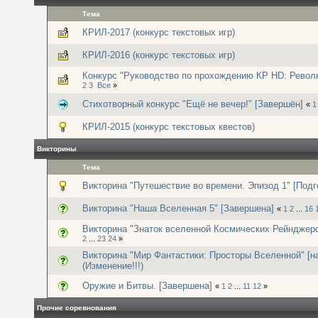
Тема
КРИЛ-2017 (конкурс текстовых игр)
КРИЛ-2016 (конкурс текстовых игр)
Конкурс "Руководство по прохождению КР HD: Револю
2
3
Все
»
Стихотворный конкурс "Ещё не вечер!" [Завершён]
«
1
КРИЛ-2015 (конкурс текстовых квестов)
Викторины
Тема
Викторина "Путешествие во времени. Эпизод 1" [Подг
Викторина "Наша Вселенная 5" [Завершена]
«
1
2
...
16
Викторина "Знаток вселенной Космических Рейнджеро
2
...
23
24
»
Викторина "Мир Фантастики: Просторы Вселенной" [н
(Изменение!!!)
Оружие и Битвы. [Завершена]
«
1
2
...
11
12
»
Прочие соревнования