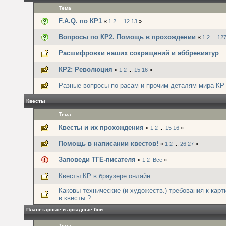
Тема
F.A.Q. по КР1
«
1
2
...
12
13
»
Вопросы по КР2. Помощь в прохождении
«
1
2
...
12
Расшифровки наших сокращений и аббревиатур
КР2: Революция
«
1
2
...
15
16
»
Разные вопросы по расам и прочим деталям мира КР
Квесты
Тема
Квесты и их прохождения
«
1
2
...
15
16
»
Помощь в написании квестов!
«
1
2
...
26
27
»
Заповеди ТГЕ-писателя
«
1
2
Все
»
Квесты КР в браузере онлайн
Каковы технические (и художеств.) требования к кар
в квесты ?
Планетарные и аркадные бои
Тема