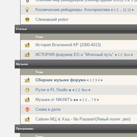
Космические рейнджеры: Альтернатива
«
1
2
...
11
12
»
Сбежавший робот
Статьи
Тема
История Вселенной КР (2300-4013)
ИСТОРИЯ форумов EG и "Млечный путь"
«
1
2
Все
»
Музыка
Тема
Сборник музыки форума
«
1
2
3
4
»
Рулю в FL Studio ●
«
1
2
Все
»
Музыка от NiKiNiT'а ●●
«
1
2
...
7
8
»
Снова в деле
Саблин МЦ & Хэш - No Pasaran!(Левый полит. реп)
Программы
Тема