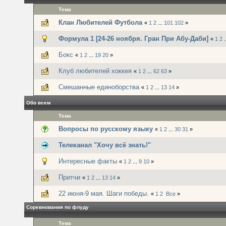
Тема
Клан Любителей Футбола
«
1
2
...
101
102
»
Формула 1 [24-26 ноября. Гран При Абу-Даби]
«
1
2
.
Бокс
«
1
2
...
19
20
»
Клуб любителей хоккея
«
1
2
...
62
63
»
Смешанные единоборства
«
1
2
...
13
14
»
Обо всем
Тема
Вопросы по русскому языку
«
1
2
...
30
31
»
Телеканал "Хочу всё знать!"
Интересные факты
«
1
2
...
9
10
»
Притчи
«
1
2
...
13
14
»
22 июня-9 мая. Шаги победы.
«
1
2
Все
»
Соревнования по флуду
Тема