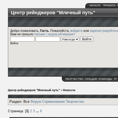
НАЧАЛО
ПРАВИЛА
Центр рейнджеров "Млечный путь"
Добро пожаловать,
Гость
. Пожалуйста,
войдите
или
зарегистрируйтес
Вам не пришло
письмо с кодом активации?
Войти
ТВОРЧЕСТВО
ГИЛЬДИИ
КОМАНДЫ
ТР
Центр рейнджеров "Млечный путь"
>
Новости
Раздел:
Все
Форум
Соревнования
Творчество
Страница: [
1
]
2
3
...
6