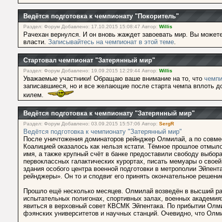
Ведётся подготовка к чемпионату "Покоритель"
Раздел: Форум Добавлено: 17.10.2015 15:08:47 Автор:
Willis
Рачехан вернулся. И он вновь жаждет завоевать мир. Вы можете
власти.
Записывайтесь на чемпионат в этой теме
.
Стартовал чемпионат "Затерянный мир"
Раздел: Форум Добавлено: 19.09.2015 12:29:44 Автор:
Willis
Уважаемые участники! Обращаю ваше внимание на то, что
чемпи
записавшиеся, но и все желающие после старта чемпа вплоть до 
килем.
Ведётся подготовка к чемпионату "Затерянный мир"
Раздел: Форум Добавлено: 03.09.2015 15:57:06 Автор:
SergR
Ведётся подготовка к чемпионату "Затерянный мир"
После уничтожения доминаторов рейнджер Олмилай, а по совмес
Коалицией оказалось как нельзя кстати. Тёмное прошлое отмыло
имя, а также крупный счёт в банке предоставили свободу выбор
первоклассных галактических курортах, писать мемуары о своей
здания особого центра военной подготовки в метрополии Эйпен
рейнджеры». Он то и сподвиг его принять окончательное решени
Прошло ещё несколько месяцев. Олмилай возведён в высший ранг
испытательных полигонах, спортивных залах, военных академия
явиться в верховный совет КВСМК Эйпентака. По прибытии Олм
фэянских университетов и научных станций. Очевидно, что Олм