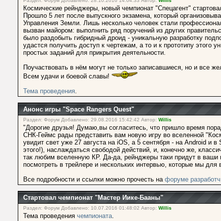
Раздел: Форум Добавлено: 28.10.2016 14:04:33 Автор:
Willis
Космические рейнджеры, новый чемпионат "Спецагент" стартова
Прошло 5 лет после выпускного экзамена, который организовы
Управления Земли. Лишь несколько человек стали профессиона
вызван майором: выполнить ряд поручений из других правитель
было раздобыть гибридный дроид - уникальную разработку подп
удастся получить доступ к чертежам, а то и к прототипу этого
простых заданий для прикрытия деятельности.
Поучаствовать в нём могут не только записавшиеся, но и все же
Всем удачи и боевой славы!
Тема проведения
.
Анонс игры "Space Rangers Quest"
Раздел: Форум Добавлено: 29.08.2016 15:42:42 Автор:
Willis
"Дорогие друзья! Думаю,вы согласитесь, что пришло время пора
СНК-Геймс рады представить вам новую игру во вселенной "Косм
увидит свет уже 27 августа на iOS, а 5 сентября - на Android и 
этого!), наслаждаться свободой действий, и, конечно же, класс
так любим вселенную КР. Да-да, рейнджеры таки придут в ваши 
посмотреть в трейлере и нескольких интервью, которые мы для в
Все подробности и ссылки можно прочесть на
форуме разработ
Стартовал чемпионат "Мастер Иике-Бааны"
Раздел: Форум Добавлено: 10.07.2016 01:48:02 Автор:
Willis
Тема проведения
чемпионата
.