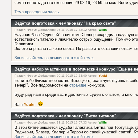
чемпа вплоть до его окончания 29.02.16, 23:59 по мск. Всем уда
Тема проведения здесь
.
Ведётся подготовка к чемпионату "На краю света"
Раздел: Форум Добавлено: 26.11.2015 17:33:12 Автор:
Willis
Научная база "Одиссей" в системе Солнце снарядила научную э
естествоиспытателю и любителю острых ощущений. Помимо этог
Галактики.
Золото спрятано на краю света. Но разве это остановит отважно
Записывайтесь на чемпионат в этой теме
.
Ведётся набор участников в поэтический конкурс "Ещё не ве
Раздел: Форум Добавлено: 20.11.2015 19:23:40 Автор:
Yuuki
Если тебе близко творчество Высоцкого, если чувствуешь в себе
вечер!". Все подробности на
странице
конкурса.
Буду рад найти среди вас и достойных судей с опытом, и ключни
Ваш
Yuuki
.
Ведётся подготовка к чемпионату "Битва титанов"
Раздел: Форум Добавлено: 13.11.2015 19:57:33 Автор:
Willis
В этой битве решается судьба Галактики. Битва при Тортугаце, 
Роджерии, Блазер, Келлер и Террон со своей ужасной свитой. Кт
Записывайтесь на чемпионат в этой теме
.