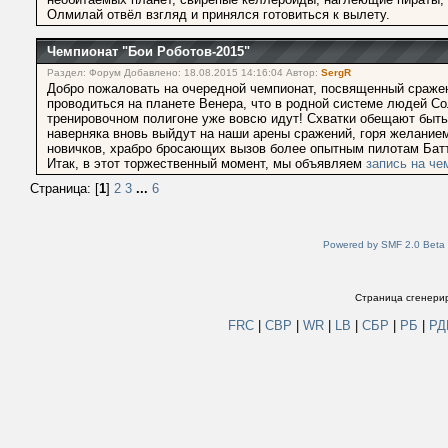
Олмилай отвёл взгляд и принялся готовиться к вылету.
Чемпионат "Бои Роботов-2015"
Раздел: Форум Добавлено: 18.08.2015 14:16:04 Автор:
SergR
Добро пожаловать на очередной чемпионат, посвященный сражен
проводиться на планете Венера, что в родной системе людей Со
тренировочном полигоне уже вовсю идут! Схватки обещают быть
наверняка вновь выйдут на наши арены сражений, горя желанием
новичков, храбро бросающих вызов более опытным пилотам Бат
Итак, в этот торжественный момент, мы объявляем
запись на че
Страница: [
1
]
2
3
...
6
Powered by SMF 2.0 Beta
Страница сгенерир
FRC
|
СВР
|
WR
|
LB
|
СБР
|
РБ
|
Р