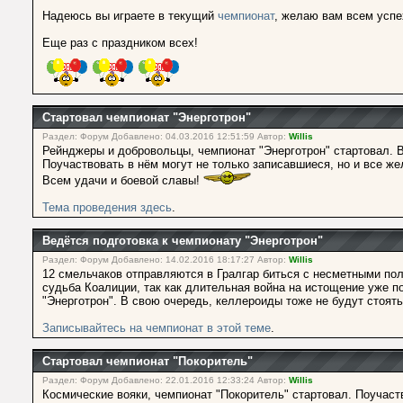
Надеюсь вы играете в текущий
чемпионат
, желаю вам всем успех
Еще раз с праздником всех!
Стартовал чемпионат "Энерготрон"
Раздел: Форум Добавлено: 04.03.2016 12:51:59 Автор:
Willis
Рейнджеры и добровольцы, чемпионат "Энерготрон" стартовал. В
Поучаствовать в нём могут не только записавшиеся, но и все же
Всем удачи и боевой славы!
Тема проведения здесь
.
Ведётся подготовка к чемпионату "Энерготрон"
Раздел: Форум Добавлено: 14.02.2016 18:17:27 Автор:
Willis
12 смельчаков отправляются в Гралгар биться с несметными по
судьба Коалиции, так как длительная война на истощение уже п
"Энерготрон". В свою очередь, келлероиды тоже не будут стоять
Записывайтесь на чемпионат в этой теме
.
Стартовал чемпионат "Покоритель"
Раздел: Форум Добавлено: 22.01.2016 12:33:24 Автор:
Willis
Космические вояки, чемпионат "Покоритель" стартовал. Поучаст