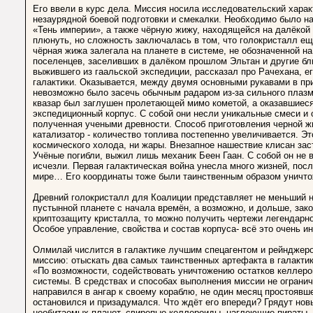
Его ввели в курс дела. Миссия носила исследовательский хара
незаурядной боевой подготовки и смекалки. Необходимо было н
«Тень империи», а также чёрную жижу, находящейся на далёкой 
плюнуть, но сложность заключалась в том, что голокристалл ещ
чёрная жижа залегала на планете в системе, не обозначенной на
поселенцев, заселивших в далёком прошлом Эльтан и другие бли
выжившего из гаальской экспедиции, рассказал про Рачехана, ег
галактики. Оказывается, между двумя основными рукавами в пр
невозможно было засечь обычным радаром из-за сильного плазм
квазар был заглушен пролетающей мимо кометой, а оказавшиеся
экспедиционный корпус. С собой они несли уникальные смеси и 
полученная учеными древности. Способ приготовления черной ж
катализатор - количество топлива постепенно увеличивается. Эт
космического холода, ни жары. Внезапное нашествие клисан зас
Учёные погибли, выжил лишь механик Беен Гаан. С собой он не 
исчезли. Первая галактическая война унесла много жизней, пос
мире… Его координаты тоже были таинственным образом уничто
Древний голокристалл для Коалиции представляет не меньший на
пустынной планете с начала времён, а возможно, и дольше, за
криптозащиту кристалла, то можно получить чертежи легендарно
Особое управление, свойства и состав корпуса- всё это очень 
Олмилай числится в галактике лучшим спецагентом и рейнджер
миссию: отыскать два самых таинственных артефакта в галактик
«По возможности, содействовать уничтожению остатков келлеро
системы. В средствах и способах выполнения миссии не огранич
направился в ангар к своему кораблю, не один месяц простоявш
остановился и призадумался. Что ждёт его впереди? Грядут нов
необитаемых планет, свирепые келлероиды, наглеющие пираты, 