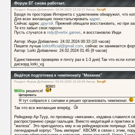
Форум ЕГ снова работает.
Раздел: Форум Добавлено: 19.06.2023 12:12:17 Автор:
SergR
Бродя по просторам Интернета с удивлением обнаружил, что ко
Для всех желающих поностальгировать
адрес
.
Сейчас адрес
другой
. Прежний обещали восстановить, но при зах
Те кто забыл свои пароли:
Пусть стучатся в
indy@vertix.games
, я восстановлю Инди
Автор: Инди Добавлено: 24.02.2024 00:33 (10 часов)
Пишите лучше
lorkiofficial@gmail.com
, сейчас он занимается фо
Автор: Lorki Добавлено: 24.02.2024 01:45 (9 часов)
Единственное проверяю я почту раз в 1-3 дня) Так что если хот
дискорд lorki_vg
Ведётся подготовка к чемпионату "Механик"
Раздел: Форум Добавлено: 03.04.2020 10:16:49 Автор:
SergR
Willis
решился!
Цитировать
Я тут собрался с силами и решил организовать чемпионат.
Так что все желающие вперёд.
Рейнджер Ар-Туур, по прозвищу «механик», издавна славился св
распространено среди гаальцев. Вместо медитаций и практики в
"железа". Это пригодилось ему и на рейнджерском поприще. Сей
легендарный корпус "Тень империи". КВСМК в связи с этим, по
лучшим оборудованием и заполнить трюм техникой. Через 2 года