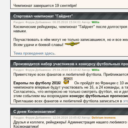
Чемпионат завершится 19 сентября!
Стартовал чемпионат "Гайднет"
Раздел: Форум Добавлено: 06.05.2016 15:04:01 Автор:
Willis
Космические рейнджеры, чемпионат "Гайднет" после долгостроя 
навыки.
Поучаствовать в нём могут не только записавшиеся, но и все же
Всем удачи и боевой славы!
Тема проведения здесь
.
Производится набор участников к конкурсу футбольных про
Раздел: Форум Добавлено: 25.04.2016 13:10:42 Автор:
Willis
Приветствую всех фанатов и любителей футбола. Приближается
Европы по футболу 2016
!
Он пройдёт во Франции с 10 
чемпионате впервые будут участвовать не 16, а 24 команды, а 
Согласитесь, что интересно не только смотреть футбол, но и дел
этим событием мы возрождаем
конкурс футбольных прогнози
Приглашаю всех фанатов и любителей футбола записаться в
эт
С днем Космонавтики!
Раздел: Форум Добавлено: 12.04.2016 10:45:42 Автор:
Delirium tremens
Друзья и коллеги, рейнджеры! Администрация нашего любимого
Космонавтики!