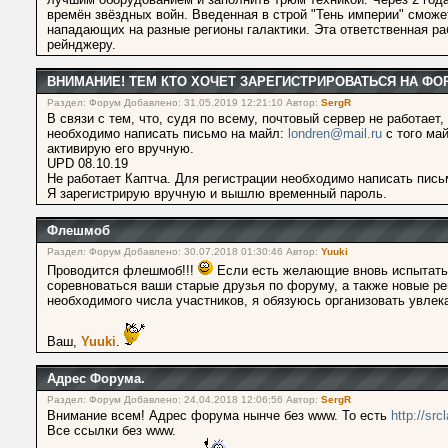
времён звёздных войн. Введенная в строй "Тень империи" смож
нападающих на разные регионы галактики. Эта ответственная р
рейнджеру.
ВНИМАНИЕ! ТЕМ КТО ХОЧЕТ ЗАРЕГИСТРИРОВАТЬСЯ НА ФО
Раздел: Форум Добавлено: 31.05.2019 12:21:10 Автор:
SergR
В связи с тем, что, судя по всему, почтовый сервер не работае
необходимо написать письмо на майл:
londren@mail.ru
с того май
активирую его вручную.
UPD 08.10.19
Не работает Каптча. Для регистрации необходимо написать пис
Я зарегистрирую вручную и вышлю временный пароль.
Флешмоб
Раздел: Форум Добавлено: 30.07.2018 01:30:46 Автор:
Yuuki
Проводится флешмоб!!!
Если есть желающие вновь испытать д
соревноваться ваши старые друзья по форуму, а также новые ре
необходимого числа участников, я обязуюсь организовать увлек
Ваш,
Yuuki
.
Адрес Форума.
Раздел: Форум Добавлено: 24.04.2018 12:06:56 Автор:
SergR
Внимание всем! Адрес форума нынче без www. То есть
http://src
Все ссылки без www.