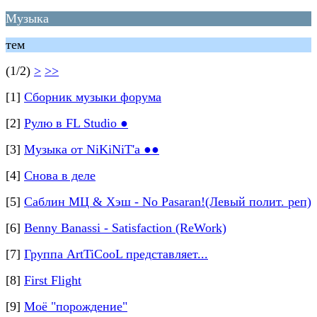
Музыка
тем
(1/2)
>
>>
[1]
Сборник музыки форума
[2]
Рулю в FL Studio ●
[3]
Музыка от NiKiNiT'а ●●
[4]
Снова в деле
[5]
Саблин МЦ & Хэш - No Pasaran!(Левый полит. реп)
[6]
Benny Banassi - Satisfaction (ReWork)
[7]
Группа ArtTiCooL представляет...
[8]
First Flight
[9]
Моё "порождение"