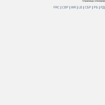
Страница сгенериро
FRC
|
СВР
|
WR
|
LB
|
СБР
|
РБ
|
Р