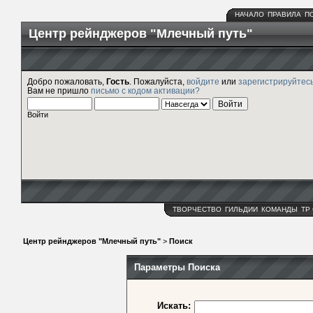
НАЧАЛО
ПРАВИЛА
П
Центр рейнджеров "Млечный путь"
Добро пожаловать,
Гость
. Пожалуйста,
войдите
или
зарегистрируйтес
Вам не пришло
письмо с кодом активации?
Войти
ТВОРЧЕСТВО
ГИЛЬДИИ
КОМАНДЫ
ТР
Центр рейнджеров "Млечный путь"
>
Поиск
Параметры Поиска
Искать: