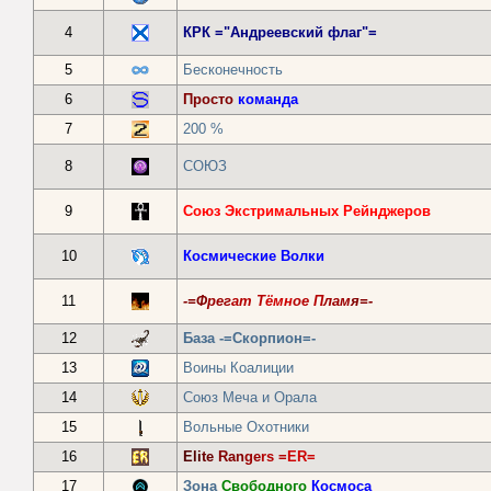
4
КРК ="Андреевский флаг"=
5
Бесконечность
6
Просто
команда
7
200 %
8
СОЮЗ
9
Союз Экстримальных Рейнджеров
10
Космические Волки
11
-=Ф
рег
ат Т
ёмн
ое П
лам
я=-
12
База -=Скорпион=-
13
Воины Коалиции
14
Союз Меча и Орала
15
Вольные Охотники
16
Eli
te
Ran
ge
rs =
ER=
17
Зона
Свободного
Космоса