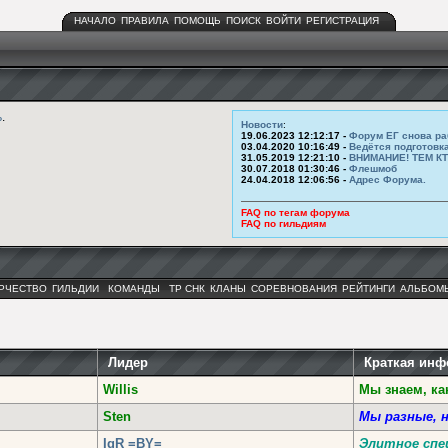
НАЧАЛО
ПРАВИЛА
ПОМОЩЬ
ПОИСК
ВОЙТИ
РЕГИСТРАЦИЯ
ь
.
Новости
:
19.06.2023 12:12:17 -
Форум ЕГ снова ра
03.04.2020 10:16:49 -
Ведётся подготовк
31.05.2019 12:21:10 -
ВНИМАНИЕ! ТЕМ К
30.07.2018 01:30:46 -
Флешмоб
24.04.2018 12:06:56 -
Адрес Форума.
FAQ по тегам форума
FAQ по гильдиям
РЧЕСТВО
ГИЛЬДИИ
КОМАНДЫ
ТР СНК
КЛАНЫ
СОРЕВНОВАНИЯ
РЕЙТИНГИ
АЛЬБОМ
Лидер
Краткая ин
Willis
Мы знаем, ка
Sten
Мы разные, 
IgR =BY=
Элитное спе