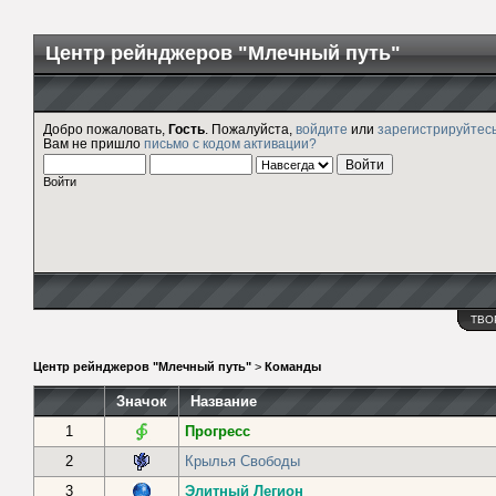
Центр рейнджеров "Млечный путь"
Добро пожаловать,
Гость
. Пожалуйста,
войдите
или
зарегистрируйтес
Вам не пришло
письмо с кодом активации?
Войти
ТВО
Центр рейнджеров "Млечный путь"
>
Команды
Значок
Название
1
Прогресс
2
Крылья Свободы
3
Элитный Легион