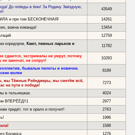
егда! До победы в бою! За Родину Звёздную,
43549
ю!
СИЛА и при том БЕСКОНЕЧНАЯ!
14261
жен, важна команда!
13454
ьтаций
12759
ма коридоров,
Кают, пивных ларьков и
11782
е сдаются, экстрималы не умрут, потому
10283
 не замочат, не сопрут!
коллектив, бывалые пилоты и новички.
8189
ские волки
ы, мы Тёмные Рейнджеры, мы сметём всё,
7273
нас на пути к победе!
мы в тельняшках.
4024
ии ВПЕРЁЁД!!1
2977
нам придёт, тот в орало и получит!
2763
ь!
1996
си
ла!
1588
ого Космоса
1276