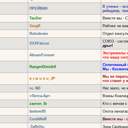
В ученье – вс
ПРЕЙВИН
рейнджер, тво
TauSer
Вместе мы - 
SergR
Рейтинг не ва
Robobrain
Отдел консул
СОЮЗ - систе
XХXFalcon
дрыг!
Экстрималы н
AbramForever
что нашу силу
Сплоченный 
RangerDimidr0
Мы - Космиче
Мы не пират
ʀ ɪ м ʊ я ʊ_JP
что станет у 
ru_ND
Нас мало, но 
>Летса-Ар<
Воины Коалиц
zavron_lb
Кто с мечом к 
fantom85
Охота началас
CookWeR
Вм
ес
те
мы
- 
-TeRrOn-
Зона Свободн