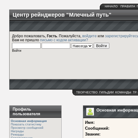
НАЧАЛО
ПРАВИЛА
Центр рейнджеров "Млечный путь"
Добро пожаловать,
Гость
. Пожалуйста,
войдите
или
зарегистрируйтес
Вам не пришло
письмо с кодом активации?
Войти
ТВОРЧЕСТВО
ГИЛЬДИИ
КОМАНДЫ
ТР
Профиль
Основная информация
пользователя
Основная информация
Имя:
Показать статистику
Просмотр сообщений
Сообщений:
Награды
Звание:
Рекорды
Соревнования