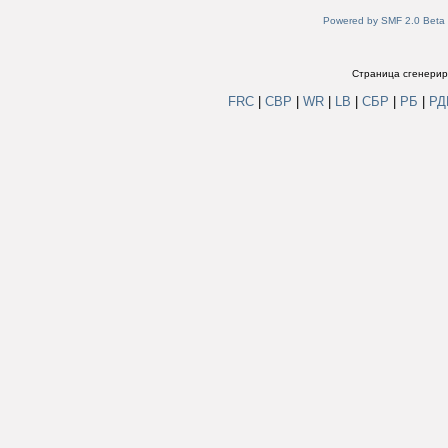
Powered by SMF 2.0 Beta
Страница сгенериро
FRC
|
СВР
|
WR
|
LB
|
СБР
|
РБ
|
Р