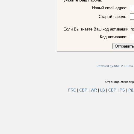
укажите Ваш пароль.
Новый email адрес:
Старый пароль:
Если Вы знаете Ваш код активации, по
Код активации:
Powered by SMF 2.0 Beta
Страница сгенериро
FRC
|
СВР
|
WR
|
LB
|
СБР
|
РБ
|
Р