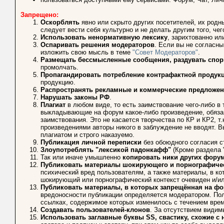
Запрещено:
Оскорблять
явно или скрыто других посетителей, их родн
следует вести себя культурно и не делать другим того, че
Использовать ненормативную лексику
, зарихтованно ил
Оспаривать решения модераторов
. Если вы не согласны
изложить свою мысль в теме
"Совет Модераторов"
.
Размещать бессмысленные сообщения, раздувать спо
промолчать.
Пропагандировать потребление контрафактной продук
продукцию.
Распространять рекламные и коммерческие предложен
Нарушать законы РФ
.
Плагиат
в любом виде, то есть заимствование чего-либо в 
выкладывающие на форум какое-либо произведение, обязан
заимствования. Это не касается творчества по КР и КР2, т
произведениями авторы никого в заблуждение не вводят. 
плагиатом и строго наказуемо.
Публикация личной переписки
без обоюдного согласия с
Злоупотреблять "лексикой падонкафф"
(Кроме раздела 
Так или иначе умышленно
копировать ники других фору
Публиковать материалы шокирующего и порнографичес
психический вред пользователям, а также материалы, в к
шокирующий или порнографический контекст очевиден и/и
Публиковать материалы, в которых запрещённая на фо
вредоносности публикации определяется модератором. Пол
ссылках, содержимое которых изменилось с течением врем
Создавать пользователей-клонов
. За отсутствием видим
Использовать заглавные буквы SS, свастику, схожие 