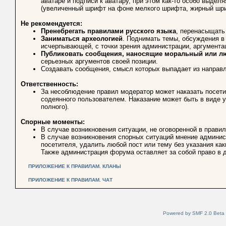
аватаре и подписи к аватару, при этом как-то особо выде
(увеличенный шрифт на фоне мелкого шрифта, жирный шриф
Не рекомендуется:
Пренебрегать правилами русского языка
, перенасыщать
Заниматься археологией
. Поднимать темы, обсуждения в
исчерпывающей, с точки зрения администрации, аргумента
Публиковать сообщения, наносящие моральный или л
серьезных аргументов своей позиции.
Создавать сообщения, смысл которых выпадает из направл
Ответственность:
За несоблюдение правил модератор может наказать посет
содеянного пользователем. Наказание может быть в виде у
полного).
Спорные моменты:
В случае возникновения ситуации, не оговоренной в прав
В случае возникновения спорных ситуаций мнение админи
посетителя, удалить любой пост или тему без указания как
Также администрация форума оставляет за собой право в д
ПРИЛОЖЕНИЕ К ПРАВИЛАМ. КЛАНЫ
ПРИЛОЖЕНИЕ К ПРАВИЛАМ. ЧАТ
Powered by SMF 2.0 Beta