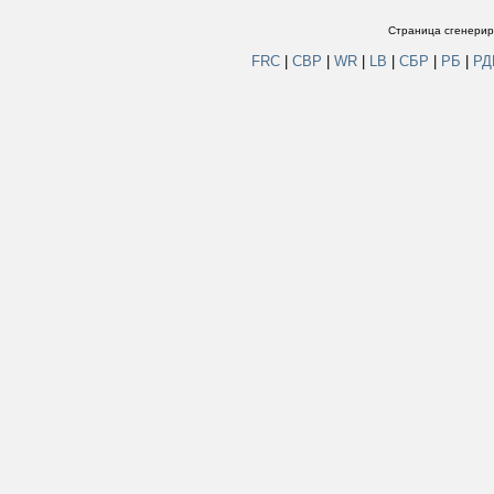
Страница сгенериро
FRC
|
СВР
|
WR
|
LB
|
СБР
|
РБ
|
Р