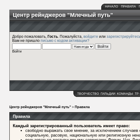
НАЧАЛО
ПРАВИЛА
Центр рейнджеров "Млечный путь"
Добро пожаловать,
Гость
. Пожалуйста,
войдите
или
зарегистрируйтес
Вам не пришло
письмо с кодом активации?
Войти
ТВОРЧЕСТВО
ГИЛЬДИИ
КОМАНДЫ
ТР
Центр рейнджеров "Млечный путь"
>
Правила
Правила
Каждый зарегистрированный пользователь имеет право:
свободно выражать свое мнение, за исключением случаев
социальную, расовую, национальную или религиозную нена
пользоваться доступными ему сервисами: Форум, Чат, Лич