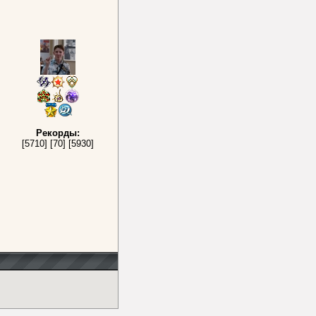
Рекорды:
[5710] [70] [5930]