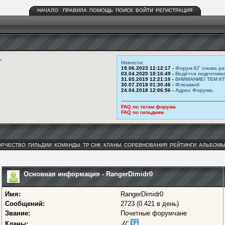
НАЧАЛО
ПРАВИЛА
ПОМОЩЬ
ПОИСК
ВОЙТИ
РЕГИСТРАЦИЯ
ь
.
Новости
:
19.06.2023 12:12:17 -
Форум ЕГ снова ра
03.04.2020 10:16:49 -
Ведётся подготовк
31.05.2019 12:21:10 -
ВНИМАНИЕ! ТЕМ К
30.07.2018 01:30:46 -
Флешмоб
24.04.2018 12:06:56 -
Адрес Форума.
FAQ по тегам форума
FAQ по гильдиям
ОРЧЕСТВО
ГИЛЬДИИ
КОМАНДЫ
ТР СНК
КЛАНЫ
СОРЕВНОВАНИЯ
РЕЙТИНГИ
АЛЬБОМ
Основная информация - RangerDimidr0
Имя:
RangerDimidr0
Сообщений:
2723 (0.421 в день)
Звание:
Почетные форумчане
Кланы: