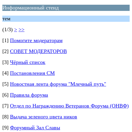
Информационный стенд
тем
(1/3)
>
>>
[1]
Помогите модераторам
[2]
СОВЕТ МОДЕРАТОРОВ
[3]
Чёрный список
[4]
Постановления СМ
[5]
Новостная лента форума "Млечный путь"
[6]
Правила форума
[7]
Отдел по Награждению Ветеранов Форума (ОНВФ)
[8]
Выдача зеленого цвета ников
[9]
Форумный Зал Славы