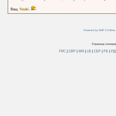
Ваш,
Yuuki
.
Powered by SMF 2.0 Beta
Страница сгенерир
FRC
|
СВР
|
WR
|
LB
|
СБР
|
РБ
|
Р