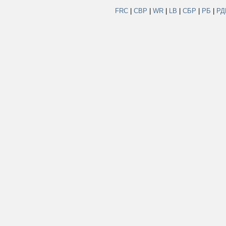
FRC
|
СВР
|
WR
|
LB
|
СБР
|
РБ
|
Р