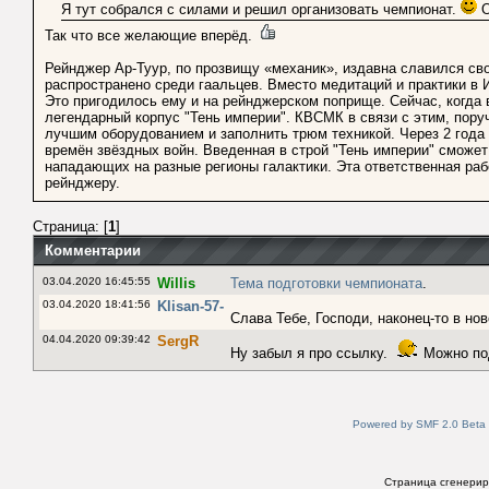
Я тут собрался с силами и решил организовать чемпионат.
О
Так что все желающие вперёд.
Рейнджер Ар-Туур, по прозвищу «механик», издавна славился сво
распространено среди гаальцев. Вместо медитаций и практики в 
Это пригодилось ему и на рейнджерском поприще. Сейчас, когда 
легендарный корпус "Тень империи". КВСМК в связи с этим, пор
лучшим оборудованием и заполнить трюм техникой. Через 2 года 
времён звёздных войн. Введенная в строй "Тень империи" сможе
нападающих на разные регионы галактики. Эта ответственная ра
рейнджеру.
Страница: [
1
]
Комментарии
03.04.2020 16:45:55
Willis
Тема подготовки чемпионата
.
03.04.2020 18:41:56
Klisan-57-
Слава Тебе, Господи, наконец-то в н
04.04.2020 09:39:42
SergR
Ну забыл я про ссылку.
Можно под
Powered by SMF 2.0 Beta
Страница сгенериро