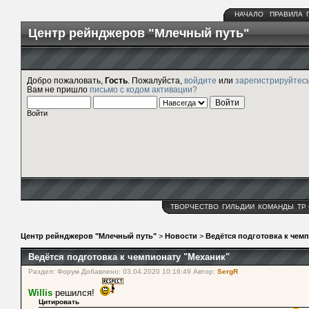
НАЧАЛО
ПРАВИЛА
Центр рейнджеров "Млечный путь"
Добро пожаловать,
Гость
. Пожалуйста,
войдите
или
зарегистрируйтес
Вам не пришло
письмо с кодом активации?
Войти
ТВОРЧЕСТВО
ГИЛЬДИИ
КОМАНДЫ
ТР
Центр рейнджеров "Млечный путь"
>
Новости
>
Ведётся подготовка к чем
Ведётся подготовка к чемпионату "Механик"
Раздел: Форум Добавлено: 03.04.2020 10:16:49 Автор:
SergR
Willis
решился!
Цитировать