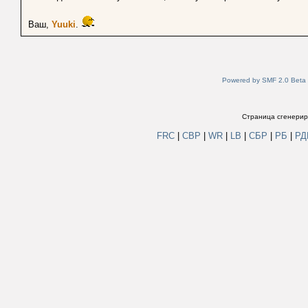
Ваш,
Yuuki
.
Powered by SMF 2.0 Beta
Страница сгенериро
FRC
|
СВР
|
WR
|
LB
|
СБР
|
РБ
|
Р