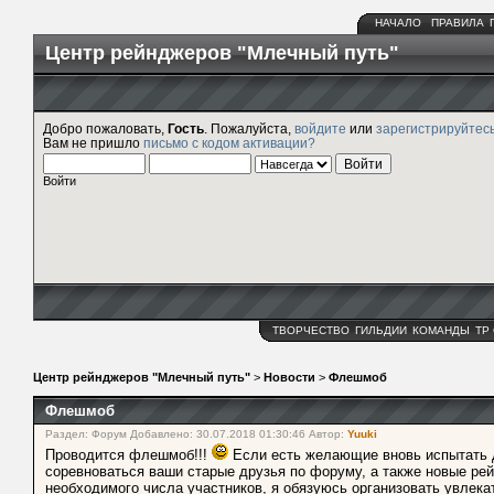
НАЧАЛО
ПРАВИЛА
Центр рейнджеров "Млечный путь"
Добро пожаловать,
Гость
. Пожалуйста,
войдите
или
зарегистрируйтес
Вам не пришло
письмо с кодом активации?
Войти
ТВОРЧЕСТВО
ГИЛЬДИИ
КОМАНДЫ
ТР
Центр рейнджеров "Млечный путь"
>
Новости
>
Флешмоб
Флешмоб
Раздел: Форум Добавлено: 30.07.2018 01:30:46 Автор:
Yuuki
Проводится флешмоб!!!
Если есть желающие вновь испытать да
соревноваться ваши старые друзья по форуму, а также новые рей
необходимого числа участников, я обязуюсь организовать увлека