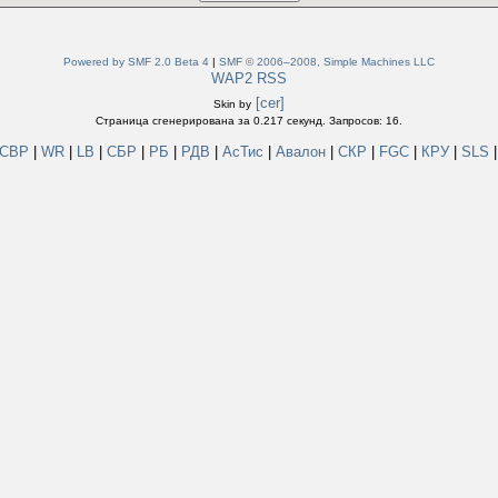
Powered by SMF 2.0 Beta 4
|
SMF © 2006–2008, Simple Machines LLC
WAP2
RSS
[cer]
Skin by
Страница сгенерирована за 0.217 секунд. Запросов: 16.
СВР
|
WR
|
LB
|
СБР
|
РБ
|
РДВ
|
АсТис
|
Авалон
|
СКР
|
FGC
|
КРУ
|
SLS