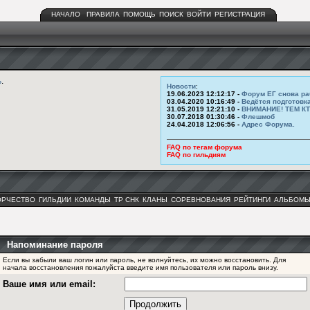
НАЧАЛО
ПРАВИЛА
ПОМОЩЬ
ПОИСК
ВОЙТИ
РЕГИСТРАЦИЯ
ь
.
Новости
:
19.06.2023 12:12:17 -
Форум ЕГ снова ра
03.04.2020 10:16:49 -
Ведётся подготовк
31.05.2019 12:21:10 -
ВНИМАНИЕ! ТЕМ К
30.07.2018 01:30:46 -
Флешмоб
24.04.2018 12:06:56 -
Адрес Форума.
FAQ по тегам форума
FAQ по гильдиям
ОРЧЕСТВО
ГИЛЬДИИ
КОМАНДЫ
ТР СНК
КЛАНЫ
СОРЕВНОВАНИЯ
РЕЙТИНГИ
АЛЬБОМ
Напоминание пароля
Если вы забыли ваш логин или пароль, не волнуйтесь, их можно восстановить. Для
начала восстановления пожалуйста введите имя пользователя или пароль внизу.
Ваше имя или email: