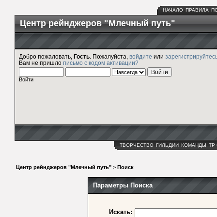
НАЧАЛО
ПРАВИЛА
П
Центр рейнджеров "Млечный путь"
Добро пожаловать,
Гость
. Пожалуйста,
войдите
или
зарегистрируйтес
Вам не пришло
письмо с кодом активации?
Войти
ТВОРЧЕСТВО
ГИЛЬДИИ
КОМАНДЫ
ТР
Центр рейнджеров "Млечный путь"
>
Поиск
Параметры Поиска
Искать: