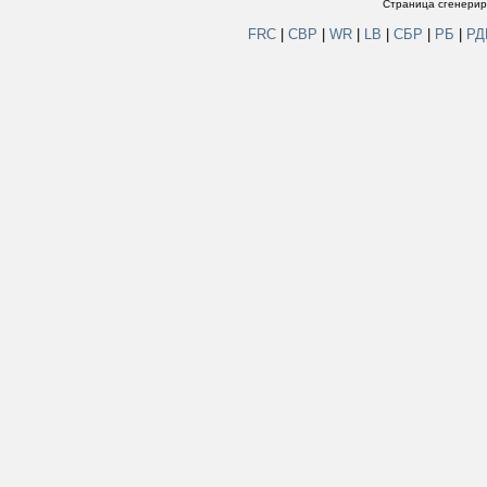
Страница сгенериро
FRC
|
СВР
|
WR
|
LB
|
СБР
|
РБ
|
Р