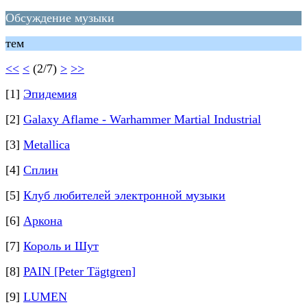
Обсуждение музыки
тем
<<
<
(2/7)
>
>>
[1]
Эпидемия
[2]
Galaxy Aflame - Warhammer Martial Industrial
[3]
Metallica
[4]
Сплин
[5]
Клуб любителей электронной музыки
[6]
Аркона
[7]
Король и Шут
[8]
PAIN [Peter Tägtgren]
[9]
LUMEN