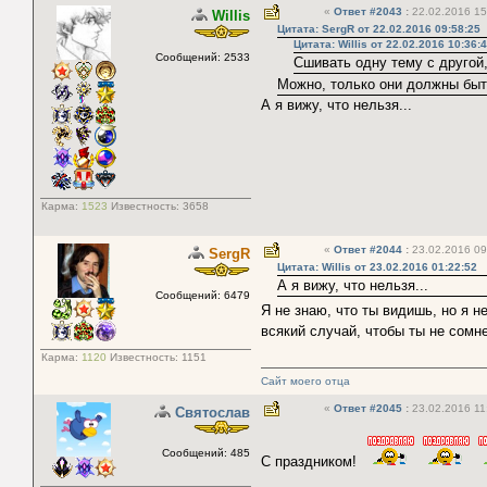
«
Ответ #2043
:
22.02.2016 15
Willis
Цитата: SergR от 22.02.2016 09:58:25
Цитата: Willis от 22.02.2016 10:36:
Сообщений: 2533
Сшивать одну тему с другой,
Можно, только они должны быт
А я вижу, что нельзя...
Карма:
1523
Известность:
3658
«
Ответ #2044
:
23.02.2016 09
SergR
Цитата: Willis от 23.02.2016 01:22:52
А я вижу, что нельзя...
Сообщений: 6479
Я не знаю, что ты видишь, но я 
всякий случай, чтобы ты не сомн
Карма:
1120
Известность:
1151
Сайт моего отца
«
Ответ #2045
:
23.02.2016 11
Святослав
Сообщений: 485
С праздником!