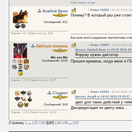
Сайт моего отца
«
Ответ #2052
:
24.02.2016 14
Ковбой Билл
Почему? В который раз уже стоит
Сообщений: 422
Карма:
665
Известность:
423
Быстрее всего радужные перспективы отк
«
Ответ #2053
:
24.02.2016 14
Delirium tremens
Цитата: Ковбой Билл от 25.02.2016 03
Форуму нужен диктатор.
Mia san Mia
Сообщений: 5233
Прошли времена, когда меня и Г
Карма:
1455
Известность:
3175
«
Ответ #2054
:
24.02.2016 15
Студент
Цитата: SergR от 24.02.2016 23:20:27
цвет для таких действий у те
Сообщений: 503
Дискредитация по цвету ника...
Карма:
1285
Известность:
1474
Страниц:
1
...
135
136
[
137
]
138
139
...
235