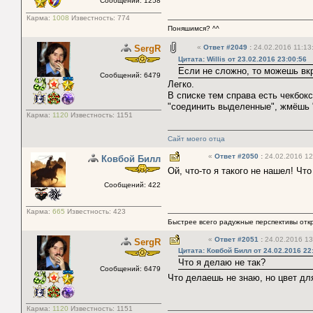
Сообщений: 1258
Карма:
1008
Известность:
774
Поняшимся? ^^
SergR
«
Ответ #2049
:
24.02.2016 11:13
Цитата: Willis от 23.02.2016 23:00:56
Если не сложно, то можешь вкр
Сообщений: 6479
Легко.
В списке тем справа есть чекбо
"соединить выделенные", жмёшь 
Карма:
1120
Известность:
1151
Сайт моего отца
«
Ответ #2050
:
24.02.2016 12
Ковбой Билл
Ой, что-то я такого не нашел! Чт
Сообщений: 422
Карма:
665
Известность:
423
Быстрее всего радужные перспективы отк
«
Ответ #2051
:
24.02.2016 13
SergR
Цитата: Ковбой Билл от 24.02.2016 22
Что я делаю не так?
Сообщений: 6479
Что делаешь не знаю, но цвет дл
Карма:
1120
Известность:
1151