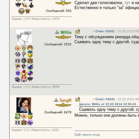
Сделал две голосовалки,
тут
и н
Естественно я только "за" офици
Сообщений: 503
Карма:
1285
Известность:
1474
«
Ответ #2041
:
22.02.2016 00
Willis
Тему с обсуждением рекорда общ
Сшивать одну тему с другой, судя
Сообщений: 2533
Карма:
1523
Известность:
3658
«
Ответ #2042
:
22.02.2016 09
SergR
Цитата: Willis от 22.02.2016 10:36:43
Сшивать одну тему с другой, с
Сообщений: 6479
Можно, только они должны быть 
Карма:
1120
Известность:
1151
Сайт моего отца