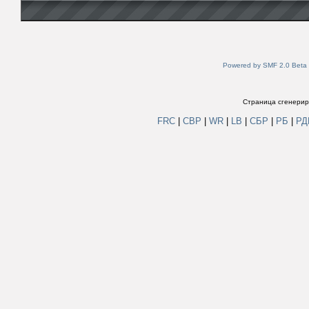
Powered by SMF 2.0 Beta
Страница сгенериро
FRC
|
СВР
|
WR
|
LB
|
СБР
|
РБ
|
Р