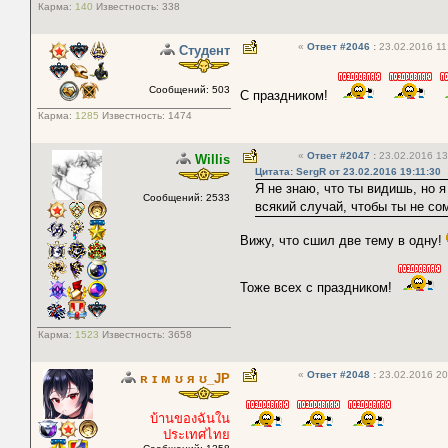
Карма:
140
Известность:
338
«
Ответ #2046
:
23.02.2016 11
Студент
Сообщений: 503
С праздником!
Карма:
1285
Известность:
1474
«
Ответ #2047
:
23.02.2016 13
Willis
Цитата: SergR от 23.02.2016 19:11:30
Я не знаю, что ты видишь, но 
Сообщений: 2533
всякий случай, чтобы ты не со
Вижу, что сшил две тему в одну!
Тоже всех с праздником!
Карма:
1523
Известность:
3658
«
Ответ #2048
:
23.02.2016 20
ʀ ɪ м ʊ я ʊ_JP
บ้านของฉันใน
ประเทศไทย