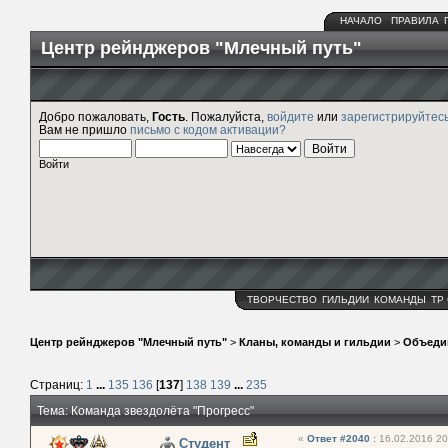
НАЧАЛО
ПРАВИЛА
Центр рейнджеров "Млечный путь"
Добро пожаловать,
Гость
. Пожалуйста,
войдите
или
зарегистрируйтес
Вам не пришло
письмо с кодом активации?
Войти
ТВОРЧЕСТВО
ГИЛЬДИИ
КОМАНДЫ
ТР
Центр рейнджеров "Млечный путь"
>
Кланы, команды и гильдии
>
Объеди
Страниц:
1
...
135
136
[
137
]
138
139
...
235
Тема: Команда звездолёта "Прогресс"
«
Ответ #2040
:
16.02.2016 20
Студент