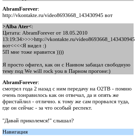
AbramForever
:
http://vkontakte.ru/video8693668_143430945 вот
>Alba Ater<
:
Цитата: AbramForever от 18.05.2010
13:19:34>>>>http://vkontakte.ru/video8693668_143430945
вот<<<<Я видел :)
5П мне тоже нравится ))))
Я просто офигел, как он с Наивом забацал свободную
тему под We will rock you в Парном прогоне:)
AbramForever
:
смотрел года 2 назад с ним передачу на О2ТВ - помню
очень понравилось как он отвечал, да и опять же
фристайлил - отлично. к тому же сам прорвался туда,
где он сейчас - за что особый респект.
"Давай приколемся!" слышал?
Навигация