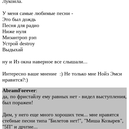
Лукойла.
У меня самые любимые песни -
Это был дождь
Песня для радио
Ниже нуля
Мизантроп рэп
Устрой destroy
Выдыхай
ну и Из окна наверное все слышали...
Интересно ваше мнение :) Не только мне Нойз Эмси
нравится?:)
AbramForever
:
да, по фристайлу ему равных нет - видел выступления,
был поражен!
Дим, у него еще много хороших тем... мне нравятся
стебные песни типа "Билетов нет!", "Миша Козырев",
"5П" и другие...