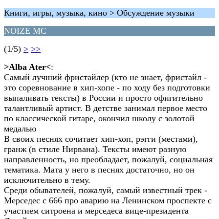
Книги, игры, музыка, кино > Обсуждение музыки
NOIZE MC
(1/5)
>
>>
>Alba Ater<
:
Самый лучший фристайлер (кто не знает, фристайл -
это соревнование в хип-хопе - по ходу без подготовки
выпаливать тексты) в России и просто офигительно
талантливый артист. В детстве занимал первое место
по классической гитаре, окончил школу с золотой
медалью
В своих песнях сочитает хип-хоп, рэгги (местами),
гранж (в стиле Нирвана). Тексты имеют разную
направленность, но преобладает, пожалуй, социальная
тематика. Мата у него в песнях достаточно, но он
исключительно в тему.
Среди обывателей, пожалуй, самый известный трек -
Мерседес с 666 про аварию на Ленинском проспекте с
участием ситроена и мерседеса вице-президента