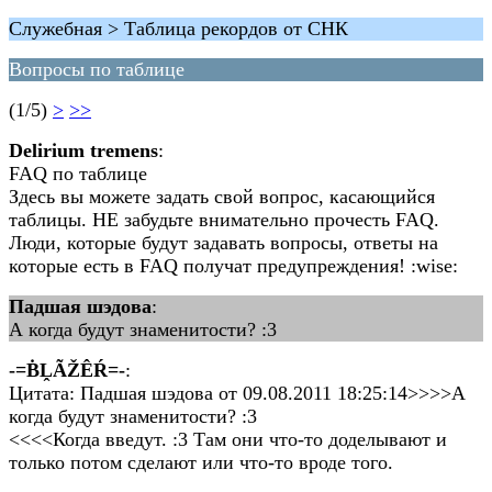
Служебная > Таблица рекордов от СНК
Вопросы по таблице
(1/5)
>
>>
Delirium tremens
:
FAQ по таблице
Здесь вы можете задать свой вопрос, касающийся
таблицы. НЕ забудьте внимательно прочесть FAQ.
Люди, которые будут задавать вопросы, ответы на
которые есть в FAQ получат предупреждения! :wise:
Падшая шэдова
:
А когда будут знаменитости? :3
-=ḂḼÃŽÊŔ=-
:
Цитата: Падшая шэдова от 09.08.2011 18:25:14>>>>А
когда будут знаменитости? :3
<<<<Когда введут. :3 Там они что-то доделывают и
только потом сделают или что-то вроде того.