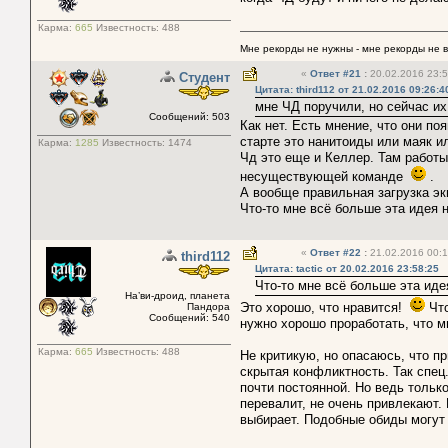
Карма:
665
Известность:
488
Мне рекорды не нужны - мне рекорды не 
«
Ответ #21
:
20.02.2016 23:5
Студент
Цитата: third112 от 21.02.2016 09:26:4
мне ЧД поручили, но сейчас их
Сообщений: 503
Как нет. Есть мнение, что они п
старте это нанитоиды или маяк и
Карма:
1285
Известность:
1474
Чд это еще и Келлер. Там работы
несуществующей команде
.
А вообще правильная загрузка эк
Что-то мне всё больше эта идея 
«
Ответ #22
:
21.02.2016 00:1
third112
Цитата: tactic от 20.02.2016 23:58:25
Что-то мне всё больше эта иде
На’ви-дроид, планета
Это хорошо, что нравится!
Что
Пандора
Сообщений: 540
нужно хорошо проработать, что м
Карма:
665
Известность:
488
Не критикую, но опасаюсь, что п
скрытая конфликтность. Так спец.
почти постоянной. Но ведь только
перевалит, не очень привлекают. 
выбирает. Подобные обиды могут