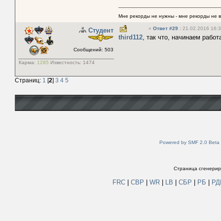
Мне рекорды не нужны - мне рекорды не 
«
Ответ #29
:
21.02.2016 16:3
Студент
third112
, так что, начинаем рабо
Сообщений: 503
Карма:
1285
Известность:
1474
Страниц:
1
[
2
]
3
4
5
Powered by SMF 2.0 Beta
Страница сгенериро
FRC
|
СВР
|
WR
|
LB
|
СБР
|
РБ
|
Р