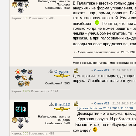
На’ви-дроид, планета
В Галактике известно только две
Пандора
анархия - не форма управления, 
Сообщений: 540
диктат - нпр., армия, полиция. Р
так много возможностей. Если со
Карма:
665
Известность:
488
неизбежен
Понятно, что при а
только когда не может решить - 
чемпа - учеба/обмен опытом, то 
приказа, а при голосовании кажд
доводы за свое предложение, кр
«
Последнее редактирование: 21.02.2016
Мне рекорды не нужны - мне рекорды не 
«
Ответ #27
:
21.02.2016 11:4
Студент
Демократия - это ширма, дающая 
порука. И работает только в тучн
Сообщений: 503
Карма:
1285
Известность:
1474
«
Ответ #28
:
21.02.2016 15:4
third112
Цитата: tactic от 21.02.2016 11:40:38
Демократия - это ширма, дающ
На’ви-дроид, планета
Круговая порука. И работает то
Пандора
Сообщений: 540
Бывает и так, но в обсуждаемом 
команде?
Карма:
665
Известность:
488