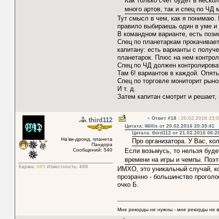
Как только счет будет в нескол
много артов, так и спец по ЧД
Тут смысл в чем, как я понимаю.
правило выбираешь один в уме и
В командном варианте, есть пози
Спец по планетаркам прокачивает
капитану: есть варианты с получе
планетарок. Плюс на нем контрол
Спец по ЧД должен контролироват
Там 6! вариантов в каждой. Опять
Спец по торговле мониторит рыно
И т. д.
Затем капитан смотрит и решает, 
«
Ответ #18
:
20.02.2016 23:0
third112
Цитата: Willis от 20.02.2016 20:35:41
Цитата: third112 от 21.02.2016 06:2
На’ви-дроид, планета
Про организатора. У Вас, ко
Пандора
Сообщений: 540
Если возьмусь, то нельзя буде
времени на игры и чемпы. Поэт
Карма:
665
Известность:
488
ИМХО, это уникальный случай, ко
прозрачно - большинство проголо
очко Б.
Мне рекорды не нужны - мне рекорды не 