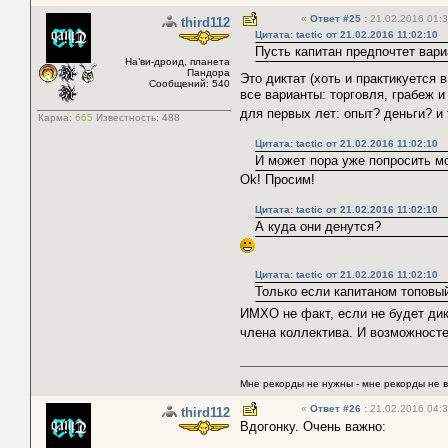
«
Ответ #25
:
21.02.2016 01:3
third112
Цитата: tactic от 21.02.2016 11:02:10
Пусть капитан предпочтет вари
На’ви-дроид, планета
Пандора
Это диктат (хоть и практикуется 
Сообщений: 540
все варианты: торговля, грабеж 
для первых лет: опыт? деньги? и 
Карма:
665
Известность:
488
Цитата: tactic от 21.02.2016 11:02:10
И может пора уже попросить м
Ok! Просим!
Цитата: tactic от 21.02.2016 11:02:10
А куда они денутся?
Цитата: tactic от 21.02.2016 11:02:10
Только если капитаном топовы
ИМХО не факт, если не будет ди
члена коллектива. И возможност
Мне рекорды не нужны - мне рекорды не 
«
Ответ #26
:
21.02.2016 04:3
third112
Вдогонку. Очень важно: