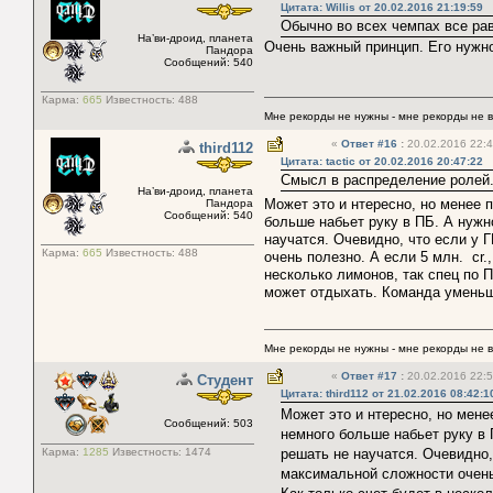
Цитата: Willis от 20.02.2016 21:19:59
Обычно во всех чемпах все рав
На’ви-дроид, планета
Очень важный принцип. Его нужно
Пандора
Сообщений: 540
Карма:
665
Известность:
488
Мне рекорды не нужны - мне рекорды не 
«
Ответ #16
:
20.02.2016 22:4
third112
Цитата: tactic от 20.02.2016 20:47:22
Смысл в распределение ролей
На’ви-дроид, планета
Может это и нтересно, но менее 
Пандора
Сообщений: 540
больше набьет руку в ПБ. А нужно
научатся. Очевидно, что если у 
Карма:
665
Известность:
488
очень полезно. А если 5 млн. cr.
несколько лимонов, так спец по П
может отдыхать. Команда уменьш
Мне рекорды не нужны - мне рекорды не 
«
Ответ #17
:
20.02.2016 22:5
Студент
Цитата: third112 от 21.02.2016 08:42:1
Может это и нтересно, но мен
Сообщений: 503
немного больше набьет руку в 
Карма:
1285
Известность:
1474
решать не научатся. Очевидно, 
максимальной сложности очень 