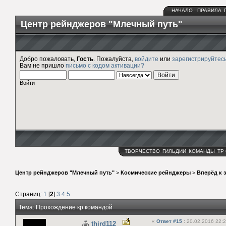
НАЧАЛО
ПРАВИЛА
Центр рейнджеров "Млечный путь"
Добро пожаловать,
Гость
. Пожалуйста,
войдите
или
зарегистрируйтес
Вам не пришло
письмо с кодом активации?
Войти
ТВОРЧЕСТВО
ГИЛЬДИИ
КОМАНДЫ
ТР
Центр рейнджеров "Млечный путь"
>
Космические рейнджеры
>
Вперёд к 
Страниц:
1
[
2
]
3
4
5
Тема: Прохождение кр командой
«
Ответ #15
:
20.02.2016 22:2
third112