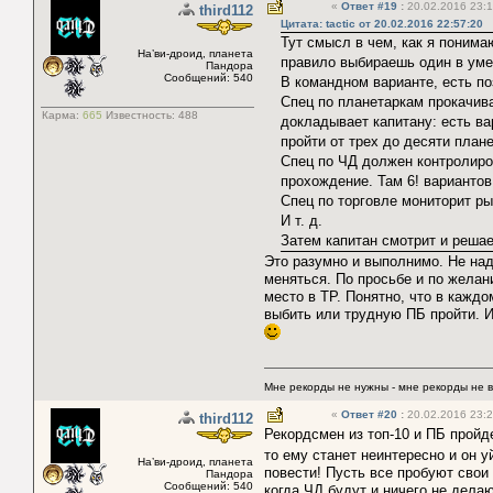
«
Ответ #19
:
20.02.2016 23:1
third112
Цитата: tactic от 20.02.2016 22:57:20
Тут смысл в чем, как я понима
На’ви-дроид, планета
правило выбираешь один в уме
Пандора
Сообщений: 540
В командном варианте, есть по
Спец по планетаркам прокачива
Карма:
665
Известность:
488
докладывает капитану: есть ва
пройти от трех до десяти план
Спец по ЧД должен контролиро
прохождение. Там 6! вариантов
Спец по торговле мониторит ры
И т. д.
Затем капитан смотрит и решает
Это разумно и выполнимо. Не над
меняться. По просьбе и по желани
место в ТР. Понятно, что в кажд
выбить или трудную ПБ пройти. И
Мне рекорды не нужны - мне рекорды не 
«
Ответ #20
:
20.02.2016 23:2
third112
Рекордсмен из топ-10 и ПБ пройде
то ему станет неинтересно и он 
На’ви-дроид, планета
повести! Пусть все пробуют свои 
Пандора
Сообщений: 540
когда ЧД будут и ничего не делаю