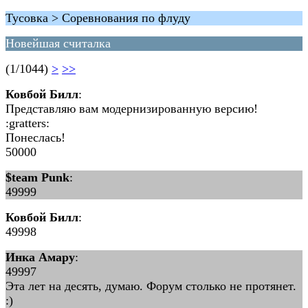
Тусовка > Соревнования по флуду
Новейшая считалка
(1/1044)
>
>>
Ковбой Билл
:
Представляю вам модернизированную версию!
:gratters:
Понеслась!
50000
$team Punk
:
49999
Ковбой Билл
:
49998
Инка Амару
:
49997
Эта лет на десять, думаю. Форум столько не протянет.
:)