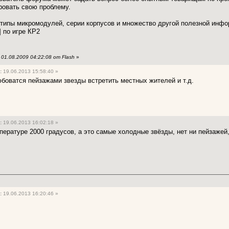
ровать свою проблему.
типы микромодулей, серии корпусов и множество другой полезной инфо
] по игре КР2
01.08.2009 04:22:08 от Flash
»
:
19.06.2013 15:58:40 »
юбоватся пейзажами звезды встретить местных жителей и т.д.
:
19.06.2013 16:02:18 »
мпературе 2000 градусов, а это самые холодные звёзды, нет ни пейзажей
:
19.06.2013 16:20:46 »