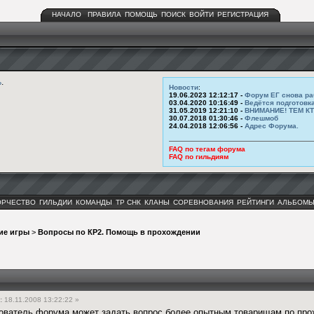
НАЧАЛО
ПРАВИЛА
ПОМОЩЬ
ПОИСК
ВОЙТИ
РЕГИСТРАЦИЯ
ь
.
Новости
:
19.06.2023 12:12:17 -
Форум ЕГ снова ра
03.04.2020 10:16:49 -
Ведётся подготовк
31.05.2019 12:21:10 -
ВНИМАНИЕ! ТЕМ К
30.07.2018 01:30:46 -
Флешмоб
24.04.2018 12:06:56 -
Адрес Форума.
FAQ по тегам форума
FAQ по гильдиям
ОРЧЕСТВО
ГИЛЬДИИ
КОМАНДЫ
ТР СНК
КЛАНЫ
СОРЕВНОВАНИЯ
РЕЙТИНГИ
АЛЬБОМ
ие игры
>
Вопросы по КР2. Помощь в прохождении
:
18.11.2008 13:22:22 »
зователь форума может задать вопрос более опытным товарищам по про