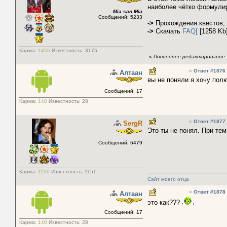
наиболее чётко формули
Mia san Mia
Сообщений: 5233
->
Прохождения квестов, 
->
Скачать
FAQ[
[1258 Kb
Карма:
1455
Известность:
3175
«
Последнее редактирование: 
«
Ответ #1876
Алтаaн
вы не поняли я хочу пол
Сообщений: 17
Карма:
140
Известность:
28
«
Ответ #1877
SergR
Это ты не понял. При те
Сообщений: 6479
Карма:
1120
Известность:
1151
Сайт моего отца
«
Ответ #1878
Алтаaн
это как???
Сообщений: 17
Карма:
140
Известность:
28