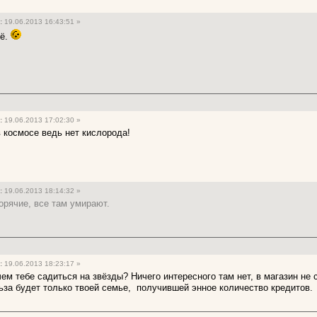
:
19.06.2013 16:43:51 »
сё.
:
19.06.2013 17:02:30 »
в космосе ведь нет кислорода!
:
19.06.2013 18:14:32 »
горячие, все там умирают.
:
19.06.2013 18:23:17 »
ачем тебе садиться на звёзды? Ничего интересного там нет, в магазин не
ьза будет только твоей семье, получившей энное количество кредитов.