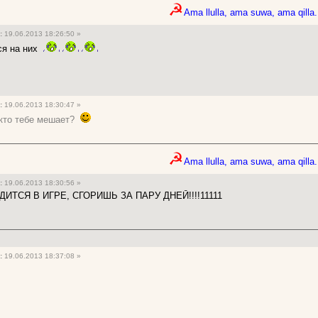
☭
Ama llulla, ama suwa, ama qilla.
:
19.06.2013 18:26:50 »
тся на них
:
19.06.2013 18:30:47 »
 кто тебе мешает?
☭
Ama llulla, ama suwa, ama qilla.
:
19.06.2013 18:30:56 »
ИТСЯ В ИГРЕ, СГОРИШЬ ЗА ПАРУ ДНЕЙ!!!!11111
:
19.06.2013 18:37:08 »