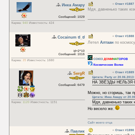
«
Ответ #1887
Инка Амару
Мдя, давненько таких юз
Сообщений: 1029
Карма:
940
Известность:
424
«
Ответ #1888
Cocainum ಠ_ಠ
Летел
Алтаaн
по космосу,
id=2^10
Сообщений: 1016
СОЮЗ
ДОМИ
НАТ
ОРОВ
Карма:
35
Известность:
1680
Космические Волки
«
Ответ #1889
SergR
Цитата: Party от 20.06.2013
НА ЗВЁЗДЫ НЕЛЬЗЯ 
Сообщений: 6479
Можно, но сгоришь, так 
Цитата: Инка Амару от 20.0
Мдя, давненько таких 
Карма:
1120
Известность:
1151
Но весело же.
Сайт моего отца
«
Ответ #1890
Павлик