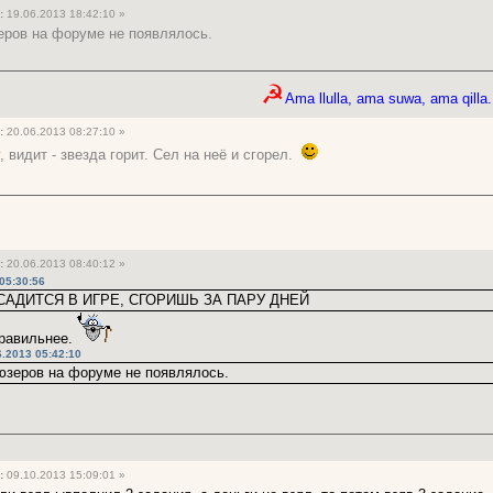
:
19.06.2013 18:42:10 »
еров на форуме не появлялось.
☭
Ama llulla, ama suwa, ama qilla.
:
20.06.2013 08:27:10 »
 видит - звезда горит. Сел на неё и сгорел.
:
20.06.2013 08:40:12 »
 05:30:56
САДИТСЯ В ИГРЕ, СГОРИШЬ ЗА ПАРУ ДНЕЙ
правильнее.
6.2013 05:42:10
юзеров на форуме не появлялось.
:
09.10.2013 15:09:01 »