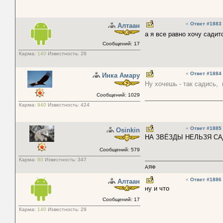
«
Ответ #1883
Алтаaн
а я все равно хочу сади
Сообщений: 17
Карма:
140
Известность:
28
«
Ответ #1884
Инка Амару
Ну хочешь - так садись,
Сообщений: 1029
Карма:
940
Известность:
424
«
Ответ #1885
Osinkin
НА ЗВЁЗДЫ НЕЛЬЗЯ САД
Сообщений: 579
Карма:
80
Известность:
347
АЯФ
«
Ответ #1886
Алтаaн
ну и что
Сообщений: 17
Карма:
140
Известность:
28