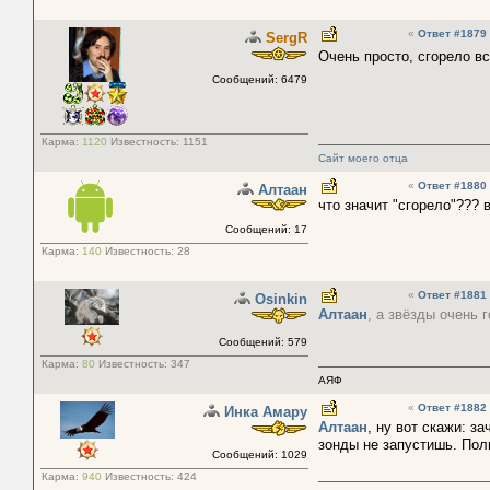
«
Ответ #1879
SergR
Очень просто, сгорело в
Сообщений: 6479
Карма:
1120
Известность:
1151
Сайт моего отца
«
Ответ #1880
Алтаaн
что значит "сгорело"??? 
Сообщений: 17
Карма:
140
Известность:
28
«
Ответ #1881
Osinkin
Алтаaн
, а звёзды очень 
Сообщений: 579
Карма:
80
Известность:
347
АЯФ
«
Ответ #1882
Инка Амару
Алтаaн
, ну вот скажи: з
зонды не запустишь. Пол
Сообщений: 1029
Карма:
940
Известность:
424