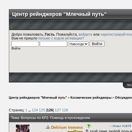
Центр рейнджеров "Млечный путь"
Добро пожаловать,
Гость
. Пожалуйста,
войдите
или
зарегистрируйтес
Вам не пришло
письмо с кодом активации?
Войти
ТВ
Центр рейнджеров "Млечный путь"
>
Космические рейнджеры
>
Обсужден
Страниц:
1
...
124
125
[
126
]
127
128
Тема: Вопросы по КР2. Помощь в прохождении
«
Ответ #1875
Delirium tremens
В этой теме любой поль