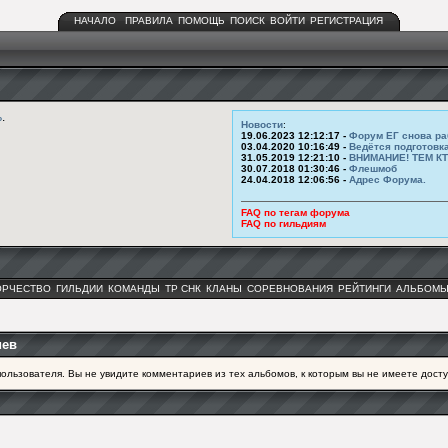
НАЧАЛО
ПРАВИЛА
ПОМОЩЬ
ПОИСК
ВОЙТИ
РЕГИСТРАЦИЯ
ь
.
Новости
:
19.06.2023 12:12:17 -
Форум ЕГ снова ра
03.04.2020 10:16:49 -
Ведётся подготовк
31.05.2019 12:21:10 -
ВНИМАНИЕ! ТЕМ К
30.07.2018 01:30:46 -
Флешмоб
24.04.2018 12:06:56 -
Адрес Форума.
FAQ по тегам форума
FAQ по гильдиям
ОРЧЕСТВО
ГИЛЬДИИ
КОМАНДЫ
ТР СНК
КЛАНЫ
СОРЕВНОВАНИЯ
РЕЙТИНГИ
АЛЬБОМ
иев
ользователя. Вы не увидите комментариев из тех альбомов, к которым вы не имеете досту