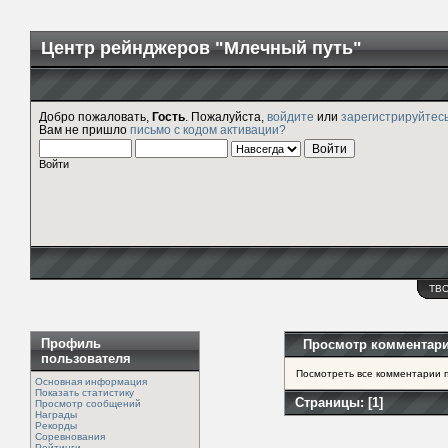
Центр рейнджеров "Млечный путь"
Добро пожаловать,
Гость
. Пожалуйста,
войдите
или
зарегистрируйтес
Вам не пришло
письмо с кодом активации?
Войти
ТВ
Профиль
Просмотр комментар
пользователя
Посмотреть все комментарии п
Основная информация
Показать статистику
Страницы: [
1
]
Просмотр сообщений
Награды
Рекорды
Соревнования
Рейтинги