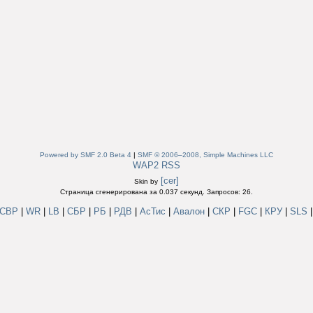
Powered by SMF 2.0 Beta 4
|
SMF © 2006–2008, Simple Machines LLC
WAP2
RSS
[cer]
Skin by
Страница сгенерирована за 0.037 секунд. Запросов: 26.
СВР
|
WR
|
LB
|
СБР
|
РБ
|
РДВ
|
АсТис
|
Авалон
|
СКР
|
FGC
|
КРУ
|
SLS